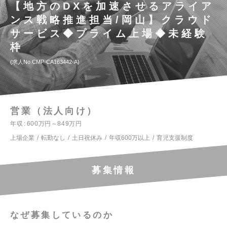
【地方のDXを加速させるアライア
ンス戦略推進担当/岡山】クラウド
サービス◆プライム上場◆未経験
枠
求人No.CMP-CA163442-A
営業（法人向け）
年収
600万円～849万円
上場企業
転勤なし
土日祝休み
年収600万以上
育児支援制度
募集情報
なぜ募集しているのか