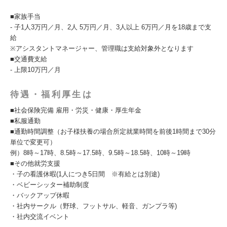
■家族手当
- 子1人3万円／月、2人 5万円／月、3人以上 6万円／月を18歳まで支
給
※アシスタントマネージャー、管理職は支給対象外となります
■交通費支給
- 上限10万円／月
待遇・福利厚生は
■社会保険完備 雇用・労災・健康・厚生年金
■私服通勤
■通勤時間調整（お子様扶養の場合所定就業時間を前後1時間まで30分
単位で変更可）
例）8時～17時、8.5時～17.5時、9.5時～18.5時、10時～19時
■その他就労支援
・子の看護休暇(1人につき5日間 ※有給とは別途)
・ベビーシッター補助制度
・バックアップ休暇
・社内サークル（野球、フットサル、軽音、ガンプラ等)
・社内交流イベント