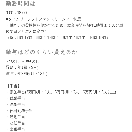
勤務時間は
9:00～18:00
■タイムリーシフト／マンスリーシフト制度
・働き方の柔軟性を促進するため、就業時間を前後1時間まで30分単
位で日／月ごとに変更可
（例：8時-17時、8時半-17時半、9時半-18時半、10時-19時）
給与はどのくらい貰えるか
623万円 ～ 866万円
昇給：年1回（5月）
賞与：年2回(6月・12月)
【手当】
・家族手当(3万円/月：1人、5万円/月：2人、6万円/月：3人以上)
・残業手当
・深夜手当
・休日勤務手当
・通勤手当
・赴任手当
・出張手当