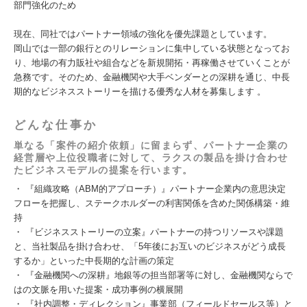
部門強化のため
現在、同社ではパートナー領域の強化を優先課題としています。
岡山では一部の銀行とのリレーションに集中している状態となってお
り、地場の有力販社や組合などを新規開拓・再稼働させていくことが
急務です。そのため、金融機関や大手ベンダーとの深耕を通じ、中長
期的なビジネスストーリーを描ける優秀な人材を募集します 。
どんな仕事か
単なる「案件の紹介依頼」に留まらず、パートナー企業の
経営層や上位役職者に対して、ラクスの製品を掛け合わせ
たビジネスモデルの提案を行います。
・ 『組織攻略（ABM的アプローチ）』パートナー企業内の意思決定
フローを把握し、ステークホルダーの利害関係を含めた関係構築・維
持
・ 『ビジネスストーリーの立案』パートナーの持つリソースや課題
と、当社製品を掛け合わせ、「5年後にお互いのビジネスがどう成長
するか」といった中長期的な計画の策定
・ 『金融機関への深耕』地銀等の担当部署等に対し、金融機関ならで
はの文脈を用いた提案・成功事例の横展開
・ 『社内調整・ディレクション』事業部（フィールドセールス等）と