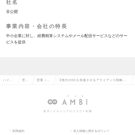
社名
非公開
事業内容・会社の特長
中小企業に対し、経費精算システムやメール配信サービスなどのサー
ビスを提供
ハイク
営業
営業（法
【地方のDXを加速させるアライアンス戦略推
ラス求
系の
人向け）
進担当/岡山】クラウドサービス◆プライム上場
人TOP
転職
の転職
◆未経験枠の求人情報
若手ハイキャリアのスカウト転職
利用規約
求人情報に関するポリシー