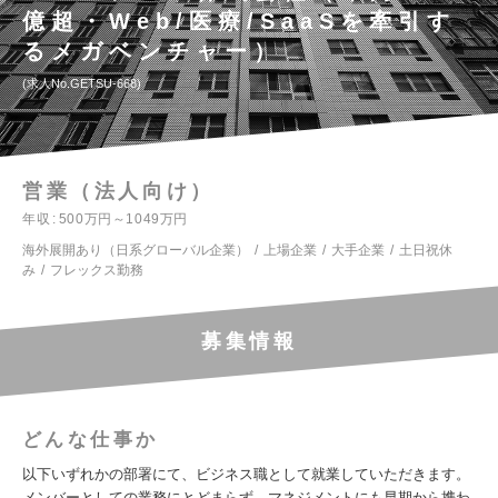
億超・Web/医療/SaaSを牽引す
るメガベンチャー）
求人No.GETSU-668
営業（法人向け）
年収
500万円～1049万円
海外展開あり（日系グローバル企業）
上場企業
大手企業
土日祝休
み
フレックス勤務
募集情報
どんな仕事か
以下いずれかの部署にて、ビジネス職として就業していただきます。
メンバーとしての業務にとどまらず、マネジメントにも早期から携わ