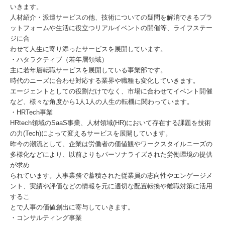
いきます。
人材紹介・派遣サービスの他、技術についての疑問を解消できるプラ
ットフォームや生活に役立つリアルイベントの開催等、ライフステー
ジに合
わせて人生に寄り添ったサービスを展開しています。
・ハタラクティブ（若年層領域）
主に若年層転職サービスを展開している事業部です。
時代のニーズに合わせ対応する業界や職種も変化していきます。
エージェントとしての役割だけでなく、市場に合わせてイベント開催
など、様々な角度から1人1人の人生の転機に関わっています。
・HRTech事業
HRtech領域のSaaS事業、人材領域(HR)において存在する課題を技術
の力(Tech)によって変えるサービスを展開しています。
昨今の潮流として、企業は労働者の価値観やワークスタイルニーズの
多様化などにより、以前よりもパーソナライズされた労働環境の提供
が求め
られています。人事業務で蓄積された従業員の志向性やエンゲージメ
ント、実績や評価などの情報を元に適切な配置転換や離職対策に活用
するこ
とで人事の価値創出に寄与していきます。
・コンサルティング事業