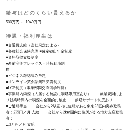
給与はどのくらい貰えるか
500万円 ～ 1049万円
待遇・福利厚生は
■交通費支給（当社規定による）
■各種社会保険完備 ■確定拠出年金制度
■資格取得支援制度
■産前産後フレックス・時短勤務制
度
■ビジネス雑誌読み放題
■オンライン英会話無料受講制度
■LCP制度（事業部間交換留学制度）
■事業所内禁煙（入居する施設に喫煙専用室あり） ・就業規則によ
り就業時間内の喫煙を全面的に禁止 ・禁煙サポート制度あり
■ご近所手当 ・会社から2駅圏内に住所がある東京23区内拠点勤務
者：2万円／月 支給 ・会社から2km圏内に住所がある地方支店勤務
者：
1.3万円／月 支給