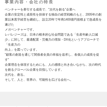
事業内容・会社の特長
ベンチャーを牽引する成長で、"次代を創る"企業へ
企業の安定性と成長性を担保する独自の経営戦略のもと、2005年の創
業以来黒字経営を継続し、設立20年で年商1400億円規模まで急成長を
遂げた
メガベンチャーです。
レバレジーズは、日本の根本的な社会問題である「生産年齢人口減
少」に対して、最適配置・労働力の増加・DX化というアプローチで
「生産力の
向上」を図っています。
"顧客の創造を通じて関係者全員の幸福を追求し、各個人の成⻑を促
す"
企業理念を体現するためにも、⼈の感情と向き合いながら、次の時代
を創るグローバル企業を⽬指しています。
次代を、創る。
そして、人と、世界の、可能性を広げる会社へ。