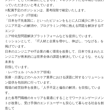
っていただきたいと考えています。
※配属予定のポジションは、選考段階で確定いたします。
・レバテック（IT領域）
「日本をIT先進国に」といったビジョンをもとに人口減少に伴うエン
ジニア不足への解消や、プログラミング時に抱える問題を解決するIT
エンジ
ニア特化型問題解決プラットフォームなどを提供しています。
ミッションとして、「IT人材と企業を増やし、伸ばし、つなげる」を
掲げています。
日本のエンジニアやIT企業の働く環境を改善して、日本で生まれたエ
ンジニアが将来的には世界全体の課題を解決していくような、そんな
未来を
目指しています。
・レバウェル（ヘルスケア領域）
医療・介護などのヘルスケア業界における課題に対するソリューショ
ン提供を包括的に行っています。
職場の経営効率を改善し「人手不足と偏在の解消」を目指していま
す。
また各専門職種のキャリアを最適にすることでワークエンゲージメン
トが改善し、受け手側のエンドユーザーも安心して暮らせる社会を創
造して