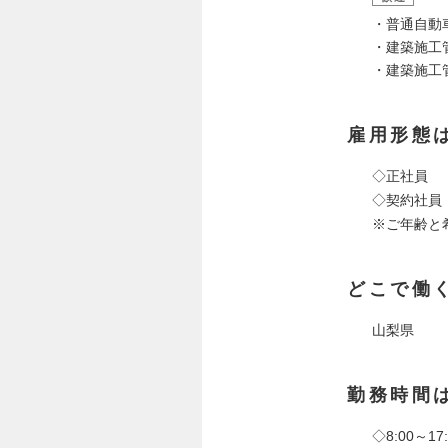
・普通自動
・建築施工
・建築施工
雇用形態
◇正社員
◇契約社員
※ご年齢と
どこで働
山梨県
勤務時間
◇8:00～17: