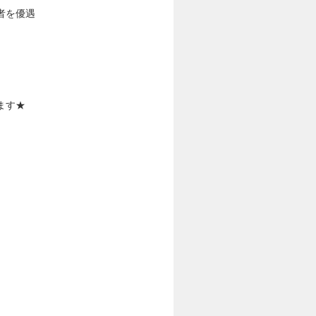
者を優遇
ます★