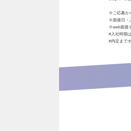
※ご応募か
※面接日・
※web面接
#入社時期
#内定まで