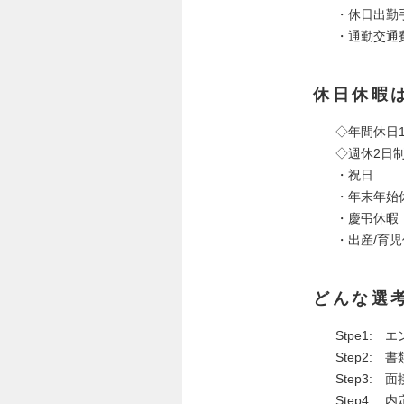
・休日出勤
・通勤交通
休日休暇
◇年間休日1
◇週休2日
・祝
・年末
・慶
・出産/育
どんな選
Stpe1:
Step2: 
Step3:
Step4: 