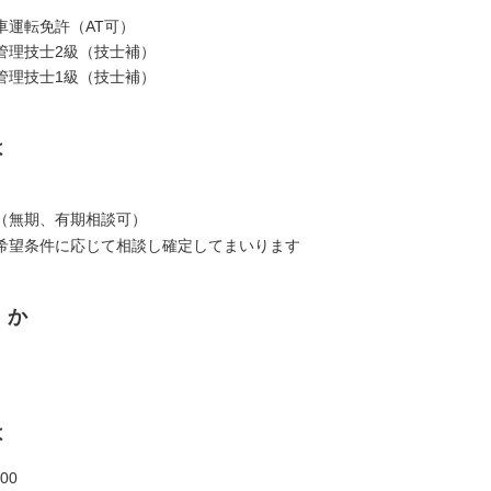
車運転免許（AT可）
管理技士2級（技士補）
管理技士1級（技士補）
は
（無期、有期相談可）
希望条件に応じて相談し確定してまいります
くか
は
00