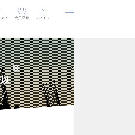
の方へ
会員登録
ログイン
理 ※
日以