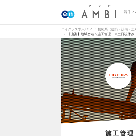
若手
ハイクラス求人TOP
技術系（建築・設備・土
【山梨】地域密着☆施工管理 ※土日祝休み、
施工管理