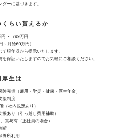
ンダーに基づきます。
のくらい貰えるか
円 ～ 799万円
円～月給60万円）
じて現年収から提示いたします。
与を保証いたしますのでお気軽にご相談ください。
利厚生は
保険完備（雇用・労災・健康・厚生年金）
支援制度
完備（社内規定あり）
ン支援あり（引っ越し費用補助）
回、賞与有（正社員の場合）
診断
保養所利用