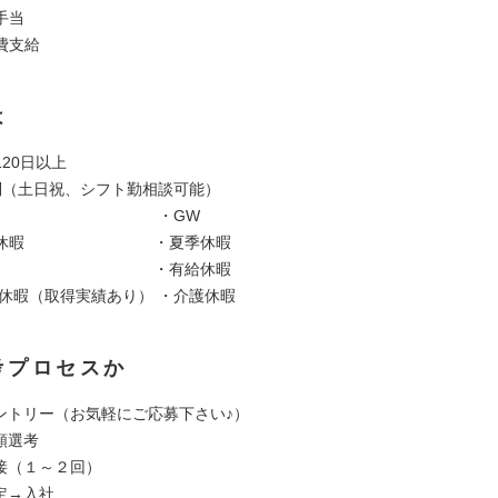
手当
費支給
は
20日以上
制（土日祝、シフト勤相談可能）
日 ・GW
年始休暇 ・夏季休暇
弔休暇 ・有給休暇
児休暇（取得実績あり） ・介護休暇
考プロセスか
 エントリー（お気軽にご応募下さい♪）
書類選考
 面接（１～２回）
内定→入社