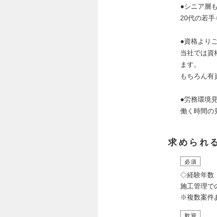
●シニア層
20代の若
●資格より
当社では資
ます。
もちろん有
●労務環境
働く時間の
求められ
必須
◇経験年数
施工管理で
※複数案件
歓迎