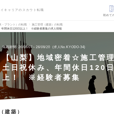
ハイキャリアのスカウト転職
初めて
木・プラント）の転職
施工管理（建築）の転職
年間休日120日以上！ ※経験者募集の求人情報
掲載期間
26/08/07～26/08/20
求人No.KYODO-34
【山梨】地域密着☆施工管
土日祝休み、年間休日120
上！ ※経験者募集
（建築）