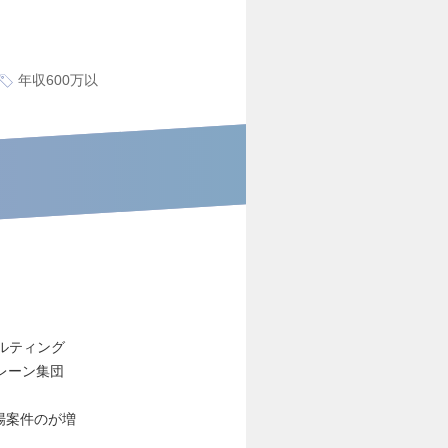
年収600万以
サルティング
レーン集団
場案件のが増