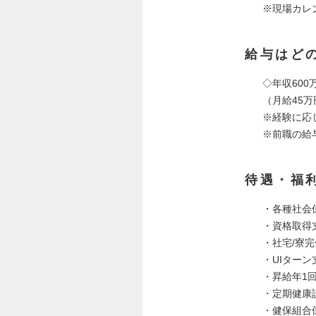
※現場カレ
給与はど
◇年収600万
（月給45万
※経験に応
※前職の給
待遇・福
・各種社会
・資格取得
・社宅/寮
・UIター
・昇給年1
・定期健康
・健保組合