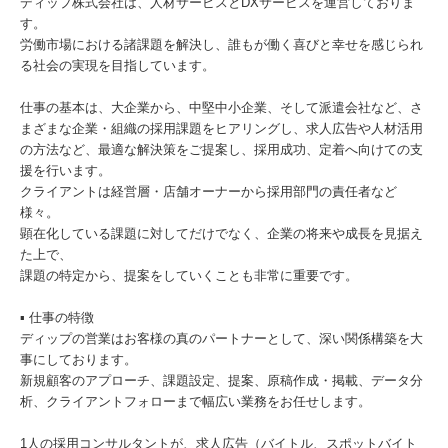
ディップ株式会社は、人材サービスとDXサービスを運営しておりま
す。
労働市場における諸課題を解決し、誰もが働く喜びと幸せを感じられ
る社会の実現を目指しています。
仕事の基本は、大企業から、中堅中小企業、そして派遣会社など、さ
まざまな企業・組織の採用課題をヒアリングし、求人広告や人材活用
の方法など、最適な解決策をご提案し、採用成功、定着へ向けての支
援を行います。
クライアントは経営層・店舗オーナーから採用部門の責任者など
様々。
顕在化している課題に対してだけでなく、企業の将来や成長を見据え
た上で、
課題の特定から、提案をしていくことも非常に重要です。
▪️ 仕事の特徴
ディップの営業はお客様の真のパートナーとして、深い関係構築を大
事にしております。
新規顧客のアプローチ、課題設定、提案、原稿作成・掲載、データ分
析、クライアントフォローまで幅広い業務をお任せします。
1人の採用コンサルタントが、求人広告（バイトル、スポットバイト