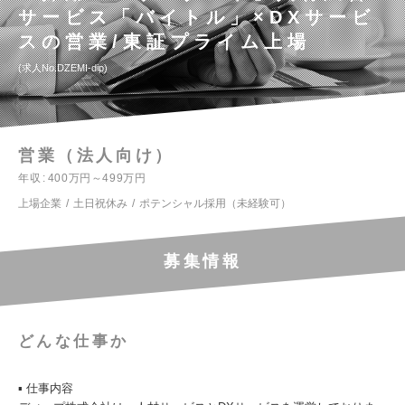
サービス「バイトル」×DXサービ
スの営業/東証プライム上場
求人No.DZEMI-dip
営業（法人向け）
年収
400万円～499万円
上場企業
土日祝休み
ポテンシャル採用（未経験可）
募集情報
どんな仕事か
▪️ 仕事内容