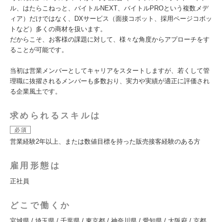
ル、はたらこねっと、バイトルNEXT、バイトルPROという複数メデ
ィア）だけではなく、DXサービス（面接コボット、採用ページコボッ
トなど）多くの商材を扱います。
だからこそ、お客様の課題に対して、様々な角度からアプローチをす
ることが可能です。
当初は営業メンバーとしてキャリアをスタートしますが、若くして管
理職に抜擢されるメンバーも多数おり、実力や実績が適正に評価され
る企業風土です。
求められるスキルは
必須
営業経験2年以上、または数値目標を持った販売接客経験のある方
雇用形態は
正社員
どこで働くか
宮城県 / 埼玉県 / 千葉県 / 東京都 / 神奈川県 / 愛知県 / 大阪府 / 京都