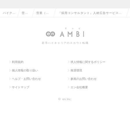
ハイクラ
営業
営業（法
『採用コンサルタント』人材広告サービス
ス求人T
系の
人向け）
「バイトル」×DXサービスの営業/東証プライ
OP
転職
の転職
ム上場の求人情報
若手ハイキャリアのスカウト転職
利用規約
求人情報に関するポリシー
個人情報の取り扱い
推奨環境
ヘルプ・お問い合わせ
参画のお問い合わせ
サイトマップ
エン会社概要
©
en Inc.