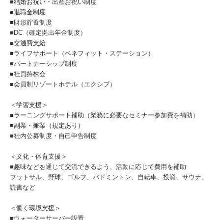
■結婚お祝い・出産お祝い制度
■退職金制度
■財形貯蓄制度
■DC（確定拠出年金制度）
■交通費支給
■ライフサポート（ベネフィット・ステーション）
■パートナーシップ制度
■社員持株会
■会員制リゾートホテル（エクシブ）
＜学習支援＞
■ラーニングサポート補助（業務に必要なセミナー参加費を補助）
■副業・兼業（規定あり）
■社内公募制度・自己申告制度
＜文化・体育支援＞
■趣味などを通じて交流できるよう、活動に応じて費用を補助
フットサル、野球、ゴルフ、バドミントン、自転車、投資、サウナ、
読書など
＜働く環境支援＞
■ウォーターサーバー設置