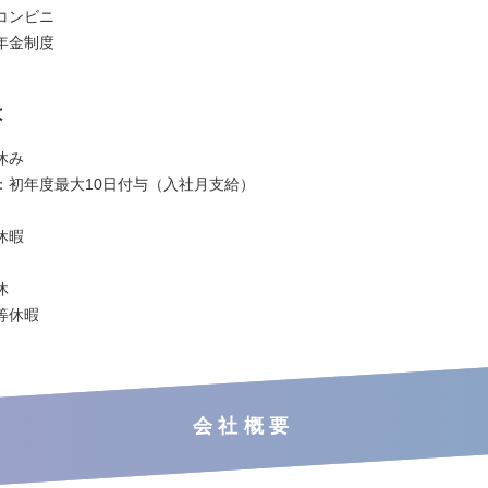
コンビニ
年金制度
は
休み
：初年度最大10日付与（入社月支給）
休暇
休
等休暇
会社概要