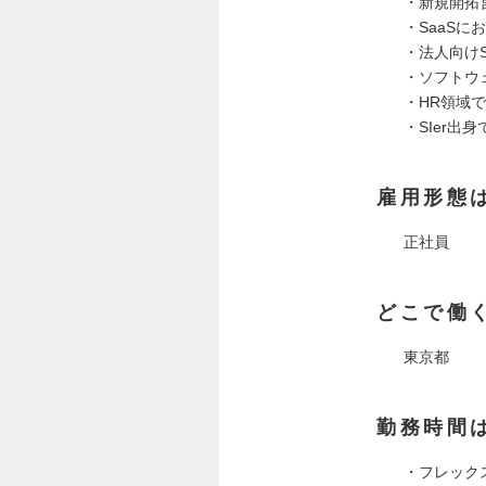
・新規開拓
・SaaS
・法人向けS
・ソフトウ
・HR領域
・SIer出
雇用形態
正社員
どこで働
東京都
勤務時間
・フレックス