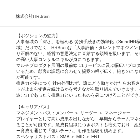
株式会社HRBrain
【ポジションの魅力】
人事領域の「深さ」を極める 労務手続きの効率化（SmartHR
域）だけでなく、HRBrainは「人事評価・タレントマネジメ
り正解のない、経営の意思決定に直結する領域を扱います。そ
の高い人事コンサルスキルが身につきます。
マルチプロダクト展開の最前線 11サービスに及ぶ幅広いプロ
いるため、顧客の課題に合わせて提案の幅が広く、飽きのこな
が可能です。
推進力が身につく 社内外問わず、誰にどう働きかけたらお客
トが止まらず進み続けるかを考えながら取り組んでいきます。
込む力であったり推進力といったものを身につけることができ
【キャリアパス】
マネジメントパス：メンバー ＞ リーダー ＞ マネージャー
プレイヤーとして高い成果を出しながら、早期からチームマネ
ることが可能です。急成長組織につきポストも増えており、組
ー育成を通じて「強いチーム」を作る経験を積めます。
スペシャリストパス：SMB ＞ MID ＞ ENT