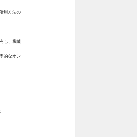
活用方法の
共有し、機能
率的なオン
上