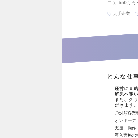
年収
550万円
大手企業
どんな仕
経営に直結
解決へ導
また、ク
だきます
◎対顧客業
オンボーデ
支援、操作
導入実務の