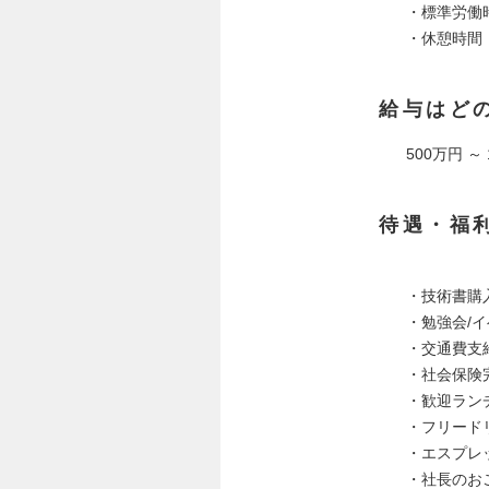
・標準労働
・休憩時間
給与はど
500万円 ～
待遇・福
・技術書購
・勉強会/
・交通費支
・社会保険
・歓迎ラン
・フリード
・エスプレ
・社長のお