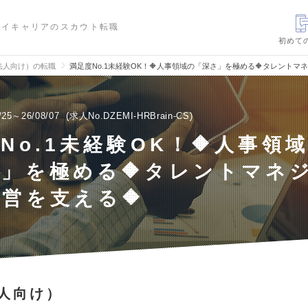
ハイキャリアのスカウト転職
初めて
法人向け）の転職
満足度No.1未経験OK！🔶人事領域の「深さ」を極める🔶タレントマ
/25～26/08/07
求人No.DZEMI-HRBrain-CS
No.1未経験OK！🔶人事領
」を極める🔶タレントマネ
営を支える🔶
人向け）