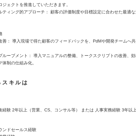
ロジェクトを推進していただきます。
ルティング的アプローチ： 顧客の評価制度や目標設定に合わせた最適な
。
務
改善： 導入現場で得た顧客のフィードバックを、PdMや開発チームへ
。
プルーブメント： 導入マニュアルの整備、トークスクリプトの改善、効
グ体制の仕組み化。
るスキルは
経験 2年以上（営業、CS、コンサル等） または 人事実務経験 3年以
ウンドセールス経験