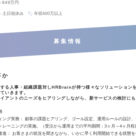
～849万円
土日祝休み
年収600万以上
募集情報
事か
する人事・組織課題対しHRBrainが持つ様々なソリューション
いていきます。
ライアントのニーズをヒアリングしながら、新サービスの検討にも
。
務
ィング実務： 顧客の課題ヒアリング、ゴール設定、運用ルールの設計、
トレーニングの実施。（受注から運用までの平均期間：3ヶ月～4ヶ月程
推進： お客さまの状況を聞きながら、いかに早く利用開始できる状態を