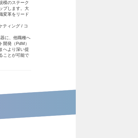
規模のステーク
ップします。大
織変革をリード
ティング / コ
武器に、他職種へ
開発（PdM）
まへより深い提
ることが可能で