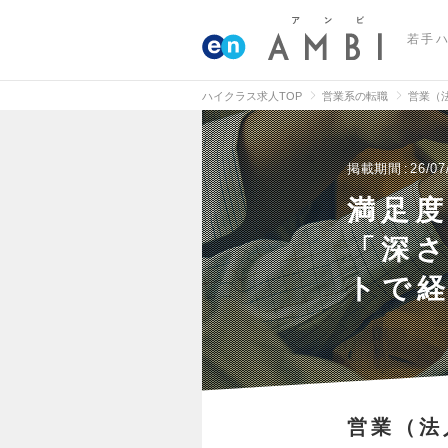
若手
ハイクラス求人TOP
営業系の転職
営業（
掲載期間
26/07
満足度
「深さ
トで経
営業（法