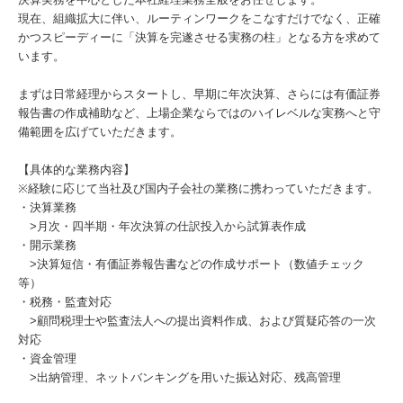
現在、組織拡大に伴い、ルーティンワークをこなすだけでなく、正確
かつスピーディーに「決算を完遂させる実務の柱」となる方を求めて
います。
まずは日常経理からスタートし、早期に年次決算、さらには有価証券
報告書の作成補助など、上場企業ならではのハイレベルな実務へと守
備範囲を広げていただきます。
【具体的な業務内容】
※経験に応じて当社及び国内子会社の業務に携わっていただきます。
・決算業務
>月次・四半期・年次決算の仕訳投入から試算表作成
・開示業務
>決算短信・有価証券報告書などの作成サポート（数値チェック
等）
・税務・監査対応
>顧問税理士や監査法人への提出資料作成、および質疑応答の一次
対応
・資金管理
>出納管理、ネットバンキングを用いた振込対応、残高管理