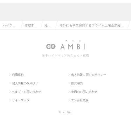
ハイクラ
管理部門
経理
海外にも事業展開するプライム上場企業経理
ス求人TO
系の転職
の転
ポジション/平均年収650万円の求人情報
P
職
若手ハイキャリアのスカウト転職
利用規約
求人情報に関するポリシー
個人情報の取り扱い
推奨環境
ヘルプ・お問い合わせ
参画のお問い合わせ
サイトマップ
エン会社概要
©
en Inc.