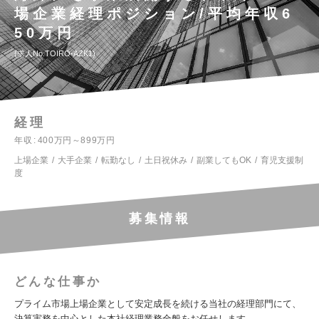
場企業経理ポジション/平均年収6
50万円
求人No.TOIRO-AZK1
経理
年収
400万円～899万円
上場企業
大手企業
転勤なし
土日祝休み
副業してもOK
育児支援制
度
募集情報
どんな仕事か
プライム市場上場企業として安定成長を続ける当社の経理部門にて、
決算実務を中心とした本社経理業務全般をお任せします。