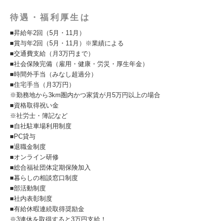
待遇・福利厚生は
■昇給年2回（5月・11月）
■賞与年2回（5月・11月）※業績による
■交通費支給（月3万円まで）
■社会保険完備（雇用・健康・労災・厚生年金）
■時間外手当（みなし超過分）
■住宅手当（月3万円）
※勤務地から3km圏内かつ家賃が月5万円以上の場合
■資格取得祝い金
※社労士・簿記など
■自社駐車場利用制度
■PC貸与
■退職金制度
■オンライン研修
■総合福祉団体定期保険加入
■暮らしの相談窓口制度
■部活動制度
■社内表彰制度
■有給休暇連続取得奨励金
※3連休を取得すると3万円支給！