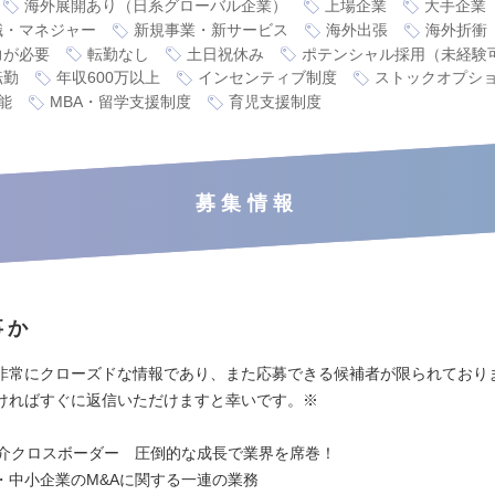
海外展開あり（日系グローバル企業）
上場企業
大手企業
職・マネジャー
新規事業・新サービス
海外出張
海外折衝
力が必要
転勤なし
土日祝休み
ポテンシャル採用（未経験
転勤
年収600万以上
インセンティブ制度
ストックオプシ
能
MBA・留学支援制度
育児支援制度
募集情報
事か
非常にクローズドな情報であり、また応募できる候補者が限られており
ければすぐに返信いただけますと幸いです。※
仲介クロスボーダー 圧倒的な成長で業界を席巻！
・中小企業のM&Aに関する一連の業務