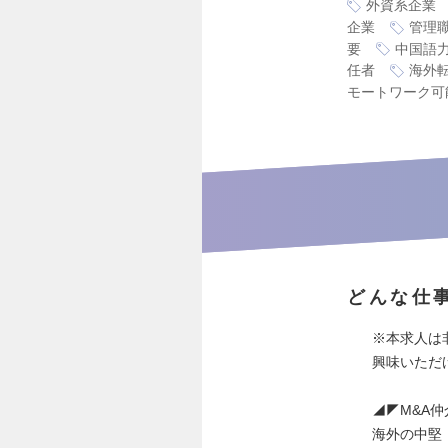
外資系企業
企業
管理
要
中国語
任者
海外
モートワーク可
どんな仕
※本求人は
興味いただ
◢◤M&A
海外の中堅