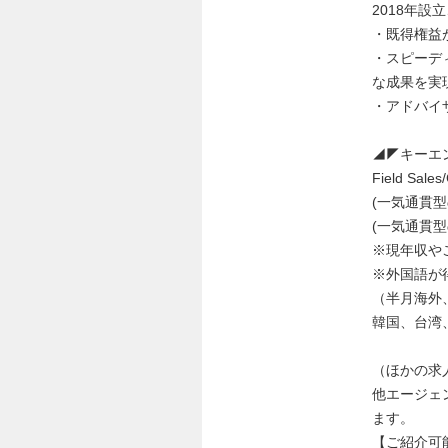
2018年
・既得権益
・スピーデ
な成果を実
・アドバイ
◢◤キーエ
Field Sal
(一気通貫型の
(一気通貫型の
※現年収や
※外国語が
（半月海外
韓国、台湾
（ほかの求
他エージェ
ます。
【ご紹介可