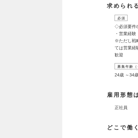
求められ
必須
◇必須要件
・営業経験（
※ただし戦
ては営業経
歓迎
募集年齢（
24歳 ～3
雇用形態
正社員
どこで働