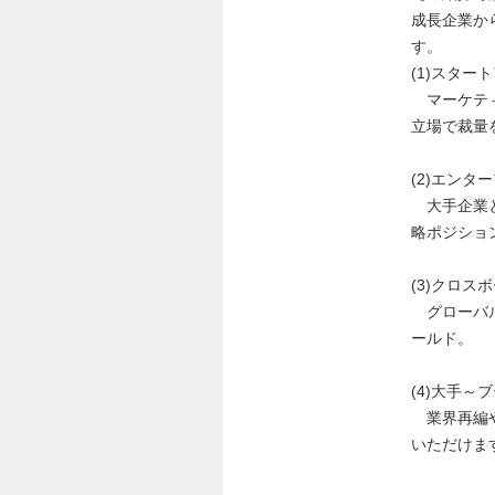
成長企業か
す。
(1)スタ
マーケティ
立場で裁量
(2)エン
大手企業と
略ポジショ
(3)クロ
グローバル
ールド。
(4)大手
業界再編や
いただけま