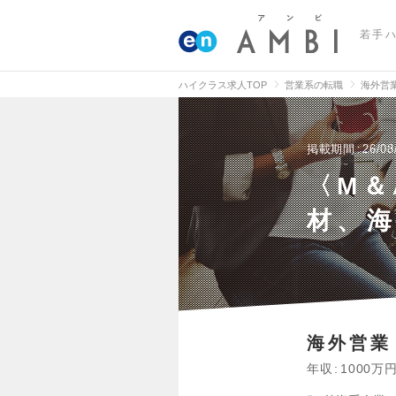
若手
ハイクラス求人TOP
営業系の転職
海外営
掲載期間
26/08
〈M＆
材、
海外営業
年収
1000万