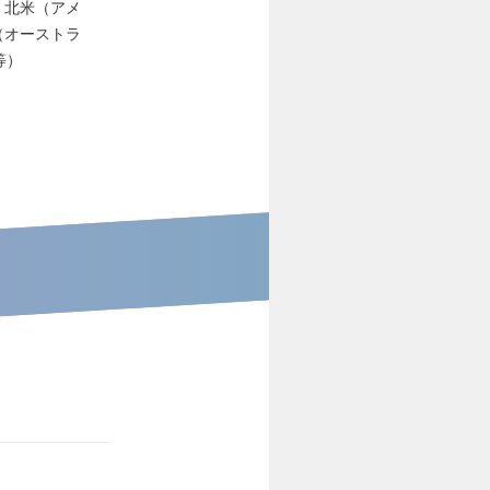
 / 北米（アメ
（オーストラ
等）