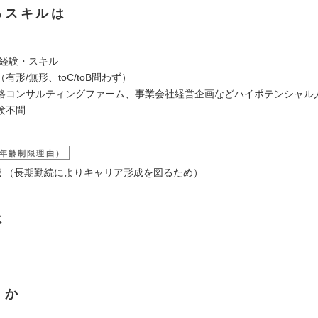
るスキルは
/経験・スキル
有形/無形、toC/toB問わず）
略コンサルティングファーム、事業会社経営企画などハイポテンシャル
験不問
年齢制限理由）
4歳 （長期勤続によりキャリア形成を図るため）
は
くか