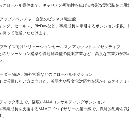
らグローバル案件まで、キャリアの可能性を広げる多彩な選択肢をご用
ートアップ／ベンチャー企業のビジネス職全般
ング、セールス、BizDevなど、事業成長を牽引するポジション多数。
を持って活躍いただけます。
タープライズ向けソリューションセールス／アカウントエグゼクティブ
のリレーション構築や課題解決型の提案営業など、高度な営業力が求
ン。
スボーダーM&A／海外営業などのグローバルポジション
に活躍したい方に向けた、英語力や異文化対応力を活かせるダイナミ
～ブティック系まで、幅広いM&Aコンサルティングポジション
事業成長を支援するM&Aアドバイザリーの第一線で、戦略的思考を武
す。