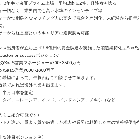
設立、3年半で東証プライム上場！平均成約6.2件。経験者も唸る！
が一切なく、業界内でも高い水準のインセンティブ率
ィーかつ網羅的なマッチング力の高さで競合と差別化。未経験から初年
現。
ザーから経営層というキャリアの選択肢も可能
ンス出身者が立ち上げ！9億円の資金調達を実施した製造業特化型SaaS
es/Customer successポジション/
SaaS営業マネージャー)/700~3500万円
SaaS営業)/600~1800万円
ご希望によって、年収面はご相談させて頂きます。
得意であれば海外営業も出来ます。
、半月日本を想定）
、タイ、マレーシア、インド、インドネシア、メキシコなど
人もご紹介可能です）
ントと違い、量より質で厳選した求人や業界に精通した生の情報提供を
能な注目ポジション例】