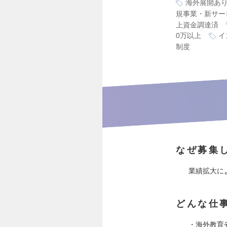
海外展開あ
規事業・新サー
上資金調達済
0万以上
イ
制度
なぜ募集
業績拡大に
どんな仕
・海外教育