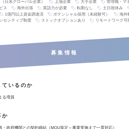
り（日系グローバル企業）
上場企業
大手企業
管理職・マ
ビス
海外出張
英語力が必要
転勤なし
土日祝休み
1億円以上資金調達済
ポテンシャル採用（未経験可）
海外
ンセンティブ制度
ストックオプションあり
リモートワーク可
募集情報
しているのか
よる増員
事か
省・政府機関との契約締結（MOU策定～事業実施まで一貫対応）