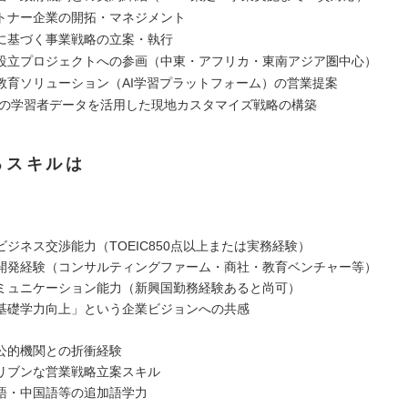
トナー企業の開拓・マネジメント
に基づく事業戦略の立案・執行
設立プロジェクトへの参画（中東・アフリカ・東南アジア圏中心）
教育ソリューション（AI学習プラットフォーム）の営業提案
万人の学習者データを活用した現地カスタマイズ戦略の構築
るスキルは
ジネス交渉能力（TOEIC850点以上または実務経験）
開発経験（コンサルティングファーム・商社・教育ベンチャー等）
ミュニケーション能力（新興国勤務経験あると尚可）
基礎学力向上」という企業ビジョンへの共感
公的機関との折衝経験
リブンな営業戦略立案スキル
語・中国語等の追加語学力