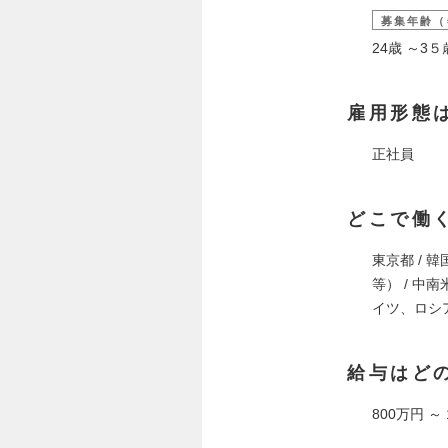
募集年齢（
24歳 ～
雇用形態
正社員
どこで働
東京都 / 韓
等） / 
イツ、ロシ
給与はど
800万円 ～