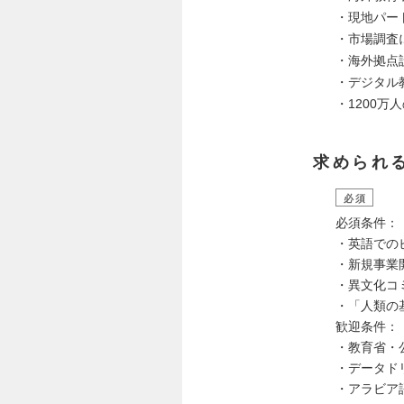
・現地パー
・市場調査
・海外拠点
・デジタル
・1200
求められ
必須
必須条件：
・英語でのビ
・新規事業
・異文化コ
・「人類の
歓迎条件：
・教育省・
・データド
・アラビア