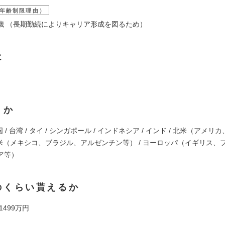
年齢制限理由）
3５歳 （長期勤続によりキャリア形成を図るため）
は
くか
国 / 台湾 / タイ / シンガポール / インドネシア / インド / 北米（アメリ
中南米（メキシコ、ブラジル、アルゼンチン等） / ヨーロッパ（イギリス、
ア等）
のくらい貰えるか
 1499万円