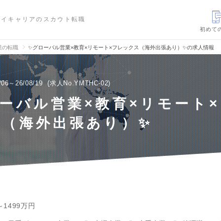
ハイキャリアのスカウト転職
初めて
業の転職
✨グローバル営業×教育×リモート×フレックス（海外出張あり）✨の求人情報
/06～26/08/19
求人No.YMTHC-02
ーバル営業×教育×リモート
ス（海外出張あり）✨
～1499万円