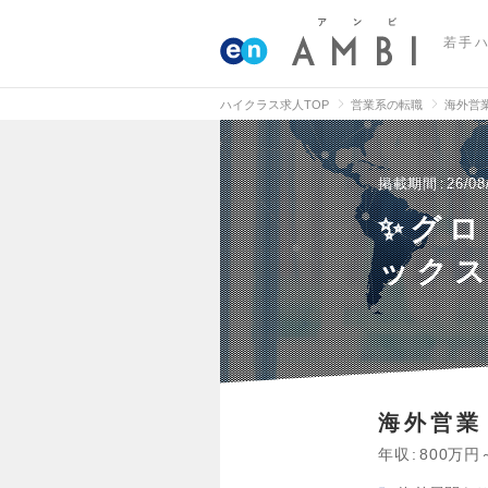
若手
ハイクラス求人TOP
営業系の転職
海外営
掲載期間
26/08
✨グロ
ック
海外営業
年収
800万円