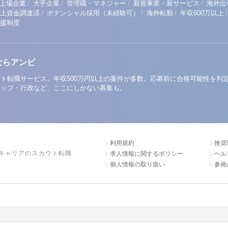
/
/
/
/
上場企業
大手企業
管理職・マネジャー
新規事業・新サービス
海外出
/
/
/
/
以上資金調達済
ポテンシャル採用（未経験可）
海外転勤
年収600万以上
援制度
ならアンビ
ト転職サービス。年収500万円以上の案件が多数。応募前に合格可能性を判
アップ・行政など、ここにしかない募集も。
利用規約
推奨
キャリアのスカウト転職
求人情報に関するポリシー
ヘル
個人情報の取り扱い
参画