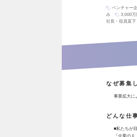
ベンチャー
み
3,00
社長・役員直下
なぜ募集
事業拡大に
どんな仕
■私たちが
『企業の人