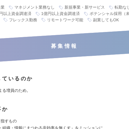
企業
マネジメント業務なし
新規事業・新サービス
転勤な
0万円以上資金調達済
1億円以上資金調達済
ポテンシャル採用（
フレックス勤務
リモートワーク可能
副業してもOK
募集情報
しているのか
よる増員のため。
事か
目指すもの
・組織・情報にまつわる非効率を無くす』をミッションに、