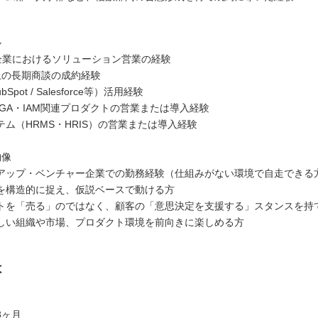
ル
SI企業におけるソリューション営業の経験
上の長期商談の成約経験
Spot / Salesforce等）活用経験
IGA・IAM関連プロダクトの営業または導入経験
ム（HRMS・HRIS）の営業または導入経験
物像
アップ・ベンチャー企業での勤務経験（仕組みがない環境で自走できる
を構造的に捉え、仮説ベースで動ける方
トを「売る」のではなく、顧客の「意思決定を支援する」スタンスを持
しい組織や市場、プロダクト環境を前向きに楽しめる方
は
3ヶ月