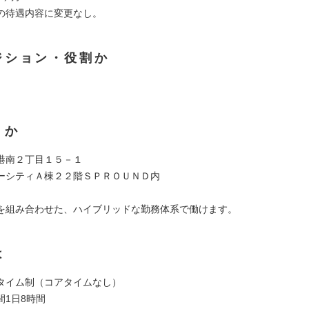
の待遇内容に変更なし。
ジション・役割か
くか
港南２丁目１５－１
ーシティＡ棟２２階ＳＰＲＯＵＮＤ内
を組み合わせた、ハイブリッドな勤務体系で働けます。
は
タイム制（コアタイムなし）
間1日8時間