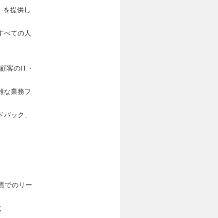
OD』を提供し
すべての人
顧客のIT・
雑な業務フ
ドバック」
貫でのリー
成