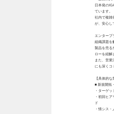
日本発のIGA（
ています。
社内で複雑
が、安心し
エンタープ
組織課題を
製品を売る
ローを紐解
また、営業
にも深くコ
【具体的な
■ 新規開拓
・ターゲッ
・初回ヒア
ド
・情シス・