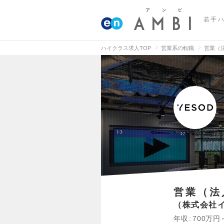
若手
ハイクラス求人TOP
営業系の転職
営業（
営業（法
株式会社
年収
700万円