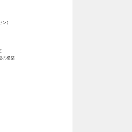
ゼン）
献）
盤の構築