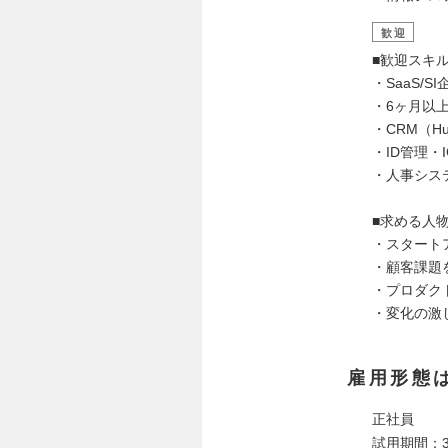
歓迎
■歓迎スキ
・SaaS/
・6ヶ月以
・CRM（Hub
・ID管理・
・人事システ
■求める人
・スタート
・顧客課題
・プロダク
・変化の激
雇用形態
正社員
試用期間：