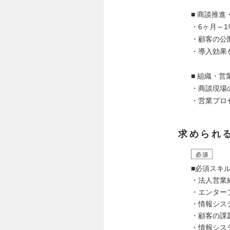
■ 商談推進
・6ヶ月～
・顧客の公
・導入効果
■ 組織・営
・商談現場
・営業プロ
求められ
必須
■必須スキ
・法人営業経
・エンター
・情報シス
・顧客の課
・情報シス