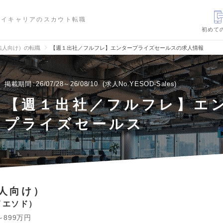
ハイキャリアのスカウト転職
初めて
法人向け）の転職
【週１出社／フルフレ】エンタープライズセールスの求人情報
掲載期間
26/07/28～26/08/10
求人No.YESOD-Sales
【週１出社／フルフレ】エ
プライズセールス
人向け）
イエソド
～899万円