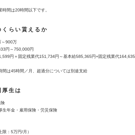
業時間は20時間以下です。
のくらい貰えるか
万～900万
33円～750,000円
,599円＋固定残業代151,734円～基本給585,365円+固定残業代164,63
時間は45時間／月、超過分については別途支給
利厚生は
保険
厚⽣年⾦・雇⽤保険・労災保険
上限：5万円/月）