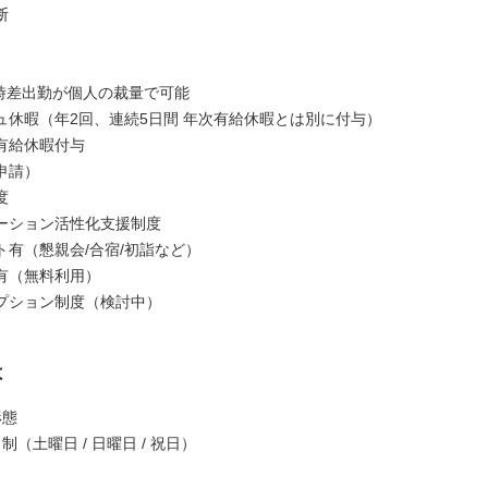
断
 時差出勤が個人の裁量で可能
ュ休暇（年2回、連続5日間 年次有給休暇とは別に付与）
有給休暇付与
申請）
度
ーション活性化支援制度
ト有（懇親会/合宿/初詣など）
有（無料利用）
プション制度（検討中）
は
形態
制（土曜日 / 日曜日 / 祝日）