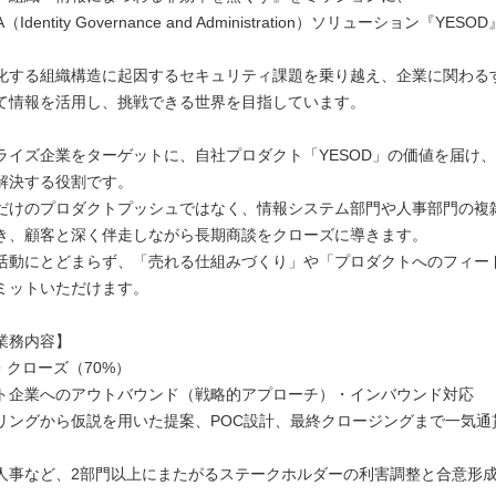
Identity Governance and Administration）ソリューション『YES
化する組織構造に起因するセキュリティ課題を乗り越え、企業に関わる
て情報を活用し、挑戦できる世界を目指しています。
ライズ企業をターゲットに、自社プロダクト「YESOD」の価値を届け、
解決する役割です。
だけのプロダクトプッシュではなく、情報システム部門や人事部門の複
き、顧客と深く伴走しながら長期商談をクローズに導きます。
活動にとどまらず、「売れる仕組みづくり」や「プロダクトへのフィー
ミットいただけます。
業務内容】
・クローズ（70%）
ト企業へのアウトバウンド（戦略的アプローチ）・インバウンド対応
リングから仮説を用いた提案、POC設計、最終クロージングまで一気通
人事など、2部門以上にまたがるステークホルダーの利害調整と合意形