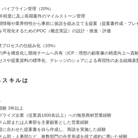
・パイプライン管理（20%）
1年程度に及ぶ長期案件のマイルストーン管理
開情報や業界特性から事前に仮説を組み立てる提案（提案書作成・プレ
を可視化するためのPOC（概念実証）の設計・推進・評価
業プロセスの仕組み化（10%）
の声を構造化し開発チームへ共有（ICP：理想の顧客像の精度向上へ貢
セスや提案資料の標準化、ナレッジのシェアによる再現性のある組織基
るスキルは
ル
験 3年以上
プライズ企業（従業員1000名以上）への無形商材営業経験
テム部または人事部を主要顧客とした営業経験
題に合わせた提案書を自ら作成し、商談を実施した経験
テム部・人事部など、複数部門の合意形成を得て成約に導いた経験