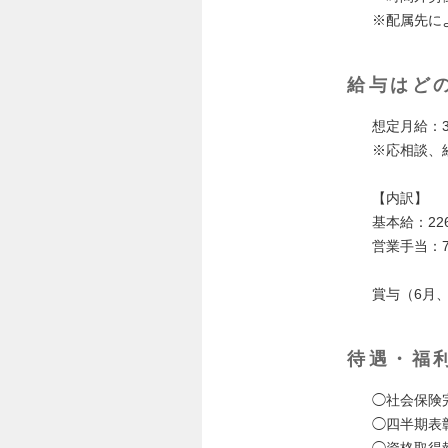
※配属先に
給与はど
想定月給：
※応相談、
【内訳】
基本給：226
営業手当：7
賞与（6月
待遇・福
◯社会保険
◯四半期表
◯資格取得