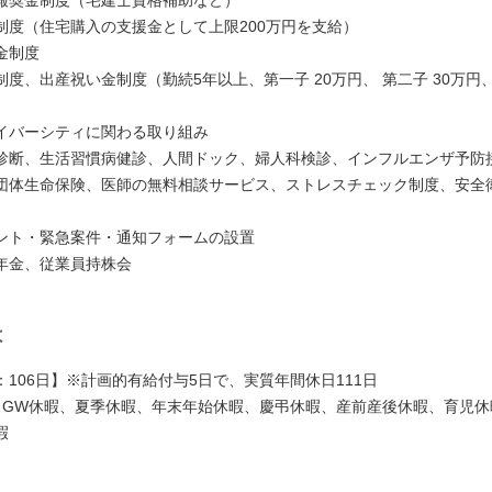
制度（住宅購入の支援金として上限200万円を支給）
金制度
度、出産祝い金制度（勤続5年以上、第一子 20万円、 第二子 30万円、 
イバーシティに関わる取り組み
診断、生活習慣病健診、人間ドック、婦人科検診、インフルエンザ予防
団体生命保険、医師の無料相談サービス、ストレスチェック制度、安全
ント・緊急案件・通知フォームの設置
年金、従業員持株会
は
：106日】※計画的有給付与5日で、実質年間休日111日
、GW休暇、夏季休暇、年末年始休暇、慶弔休暇、産前産後休暇、育児休
暇