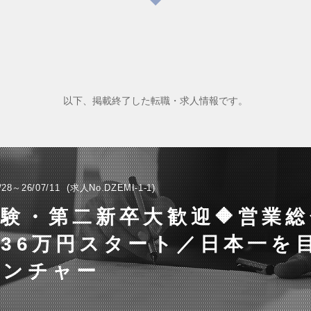
以下、掲載終了した転職・求人情報です。
/28～26/07/11
求人No.DZEMI-1-1
経験・第二新卒大歓迎🔶営業
36万円スタート／日本一を
ベンチャー