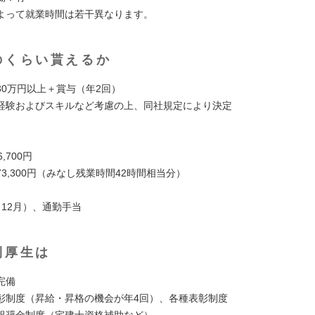
よって就業時間は若干異なります。
のくらい貰えるか
30万円以上＋賞与（年2回）
経験およびスキルなど考慮の上、同社規定により決定
,700円
3,300円（みなし残業時間42時間相当分）
、12月）、通勤手当
利厚生は
完備
彰制度（昇給・昇格の機会が年4回）、各種表彰制度
報奨金制度（宅建士資格補助など）