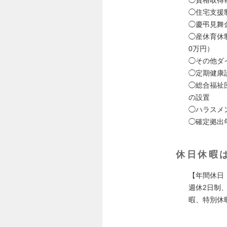
◯住宅支援
◯慶弔見舞
◯産休育休制
0万円）
◯その他ダ
◯定期健康
◯総合福祉
の設置
◯ハラスメ
◯確定拠出
休日休暇
【年間休日
週休2日制
暇、特別休