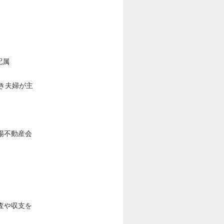
に配属
き夫婦が主
場不動産会
査や収支を