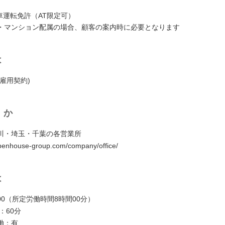
車運転免許（AT限定可）
・マンション配属の場合、顧客の案内時に必要となります
は
雇用契約)
くか
川・埼玉・千葉の各営業所
openhouse-group.com/company/office/
は
8:00（所定労働時間8時間00分）
：60分
働：有