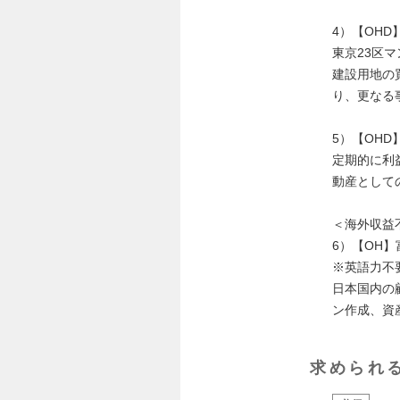
4）【OHD
東京23区
建設用地の
り、更なる
5）【OHD
定期的に利
動産として
＜海外収益
6）【OH
※英語力不要（
日本国内の
ン作成、資
求められ