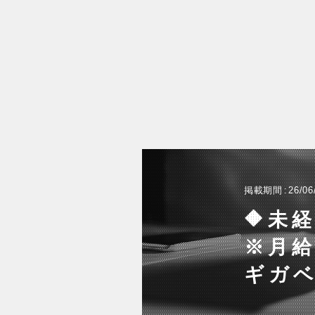
掲載期間
26/06
🔶未
※月給
ギガ