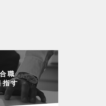
総合職
目指す