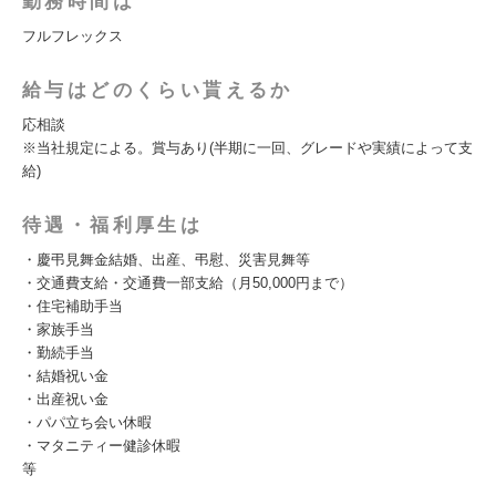
勤務時間は
フルフレックス
給与はどのくらい貰えるか
応相談
※当社規定による。賞与あり(半期に一回、グレードや実績によって支
給)
待遇・福利厚生は
・慶弔見舞金結婚、出産、弔慰、災害見舞等
・交通費支給・交通費一部支給（月50,000円まで）
・住宅補助手当
・家族手当
・勤続手当
・結婚祝い金
・出産祝い金
・パパ立ち会い休暇
・マタニティー健診休暇
等