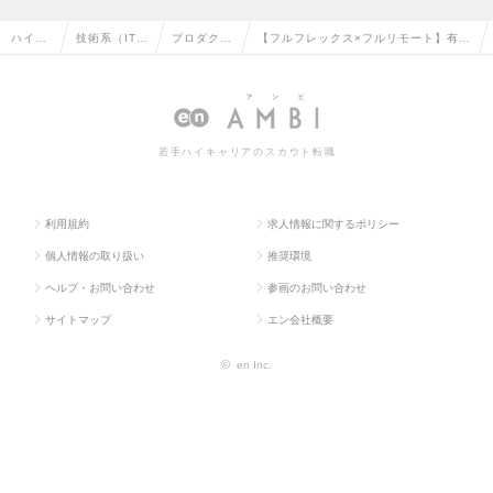
ハイク
技術系（IT・
プロダクト
【フルフレックス×フルリモート】有名
ラス求
Web・通信
マネージャ
企業も導入されている上場Fintechベ
人TOP
系）の転職
ーの転職
ンチャーのPdM職の求人情報
若手ハイキャリアのスカウト転職
利用規約
求人情報に関するポリシー
個人情報の取り扱い
推奨環境
ヘルプ・お問い合わせ
参画のお問い合わせ
サイトマップ
エン会社概要
©
en Inc.