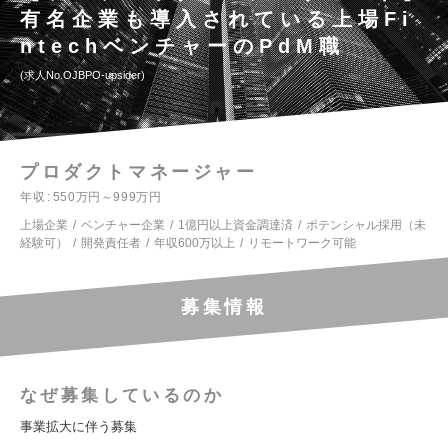
有名企業も導入されている上場Fi
ntechベンチャーのPdM職
求人No.OJBPO-upsider
プロダクトマネージャー
年収
550万円～999万円
上場企業
ベンチャー企業
1億円以上資金調達済
ポテンシャル採用（未
経験可）
開発責任者
年収600万以上
リモートワーク可能
募集情報
なぜ募集しているのか
事業拡大に伴う募集