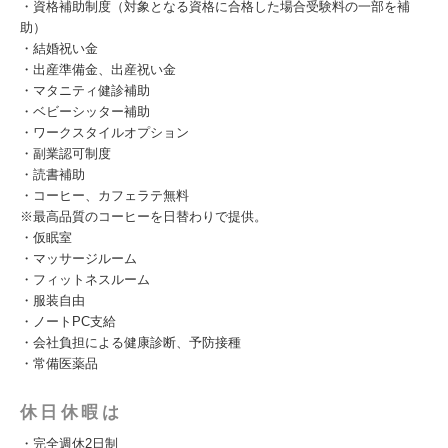
・資格補助制度（対象となる資格に合格した場合受験料の一部を補
助）
・結婚祝い金
・出産準備金、出産祝い金
・マタニティ健診補助
・ベビーシッター補助
・ワークスタイルオプション
・副業認可制度
・読書補助
・コーヒー、カフェラテ無料
※最高品質のコーヒーを日替わりで提供。
・仮眠室
・マッサージルーム
・フィットネスルーム
・服装自由
・ノートPC支給
・会社負担による健康診断、予防接種
・常備医薬品
休日休暇は
・完全週休2日制