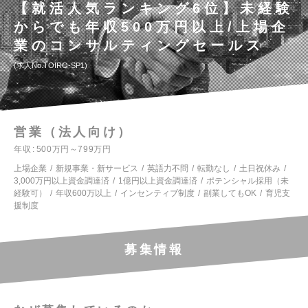
【就活人気ランキング6位】未経験
からでも年収500万円以上/上場企
業のコンサルティングセールス
求人No.TOIRO-SP1
営業（法人向け）
年収
500万円～799万円
上場企業
新規事業・新サービス
英語力不問
転勤なし
土日祝休み
3,000万円以上資金調達済
1億円以上資金調達済
ポテンシャル採用（未
経験可）
年収600万以上
インセンティブ制度
副業してもOK
育児支
援制度
募集情報