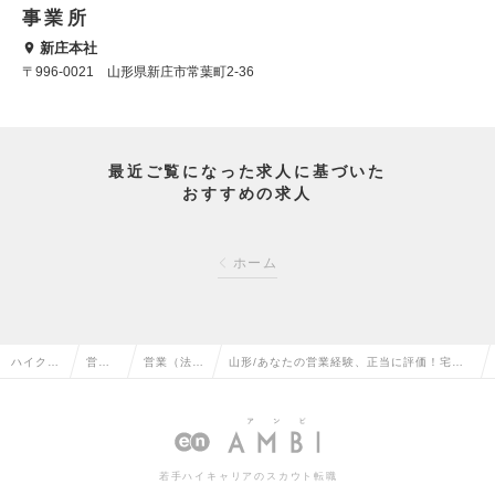
事業所
新庄本社
〒996-0021 山形県新庄市常葉町2-36
最近ご覧になった求人に基づいた
おすすめの求人
ホーム
ハイクラ
営業
営業（法人
山形/あなたの営業経験、正当に評価！宅建
ス求人T
系の
向け）の転
手当月2万円/想定年収400万円～599万円の
OP
転職
職
求人情報
若手ハイキャリアのスカウト転職