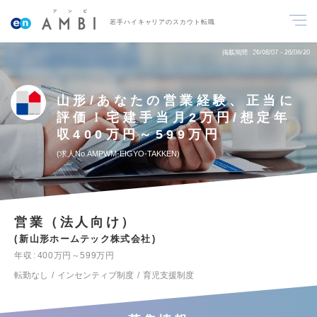
若手ハイキャリアのスカウト転職
掲載期間
26/08/07～26/08/20
山形/あなたの営業経験、正当に
評価！宅建手当月2万円/想定年
収400万円～599万円
求人No.AMPWM-EIGYO-TAKKEN
営業（法人向け）
新山形ホームテック株式会社
年収
400万円～599万円
転勤なし
インセンティブ制度
育児支援制度