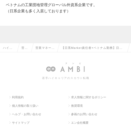
ベトナムの工業団地管理グローバル外資系企業です。
（日系企業も多く入居しております）
ハイク
営業
営業マネージ
【日系Market責任者×ベトナム勤務】日系
ラス求
系の
ャー・管理職
企業向け営業をリード｜工業団地管理の日
人TOP
転職
の転職
本人責任者の求人情報
若手ハイキャリアのスカウト転職
利用規約
求人情報に関するポリシー
個人情報の取り扱い
推奨環境
ヘルプ・お問い合わせ
参画のお問い合わせ
サイトマップ
エン会社概要