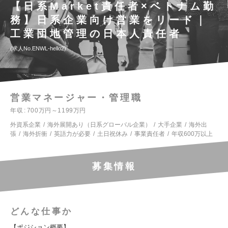
【日系Market責任者×ベトナム勤
務】日系企業向け営業をリード｜
工業団地管理の日本人責任者
求人No.ENWL-hello2
営業マネージャー・管理職
年収
700万円～1199万円
外資系企業
海外展開あり（日系グローバル企業）
大手企業
海外出
張
海外折衝
英語力が必要
土日祝休み
事業責任者
年収600万以上
募集情報
どんな仕事か
【ポジション概要】