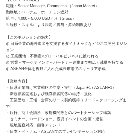
職種：Senior Manager, Commercial（Japan Market）
勤務地：ベトナム・ホーチミン近郊
給与：4,000～5,000 USD／月（Gross）
※経験・スキルにより決定／賞与・昇給制度あり
【このポジションの魅力】
◎ 日系企業の海外進出を支援するダイナミックなビジネス開発ポジシ
ョン
◎ 工業団地・不動産×グローバルビジネスに携われる
◎ 営業～マーケティング～パートナー連携まで幅広く裁量を持てる
◎ ASEAN全体を視野に入れた成長市場でのキャリア形成
【業務内容】
・日系企業向け営業戦略の立案・実行（Japan+1 / ASEAN+1）
・新規顧客開拓および既存顧客関係の維持・強化
・工業団地・工場・倉庫のリース契約獲得（リード～クロージングま
で）
・銀行、商工会議所、政府機関等とのパートナーシップ構築
・セミナー、ロードショー、投資イベントの企画・運営
・現地視察対応、顧客アテンド
・日本・ベトナム・ASEANでのプレゼンテーション対応