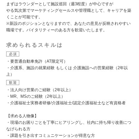
まずはラウンダーとして施設巡回（週3程度）が中心ですが
やる気次第でマーケティングセールスや管理職として、キャリアを築
くことが可能です。
※新設のポジションとなりますので、あなたの意見が反映されやすい
職場です。バイタリティーのある方を歓迎いたします。
求められるスキルは
必須
・要普通自動車免許（AT限定可）
・介護系、施設の就業経験 もしくは 介護施設への営業経験（2年以
上）
歓迎
・法人向け営業のご経験（2年以上）
・MR、MSのご経験（2年以上）
・介護福祉士実務者研修/介護福祉士/認定介護福祉士など有資格者
【求める人物像】
・現場のお困りごとを丁寧にヒアリングし、社内に持ち帰り改善につ
なげられる方
・課題を引き出すコミュニケーションが得意な方