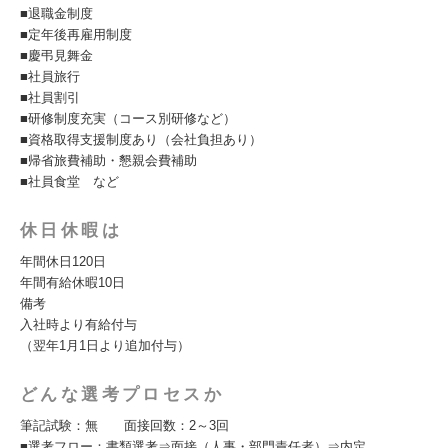
■退職金制度
■定年後再雇用制度
■慶弔見舞金
■社員旅行
■社員割引
■研修制度充実（コース別研修など）
■資格取得支援制度あり（会社負担あり）
■帰省旅費補助・懇親会費補助
■社員食堂 など
休日休暇は
年間休日120日
年間有給休暇10日
備考
入社時より有給付与
（翌年1月1日より追加付与）
どんな選考プロセスか
筆記試験：無 面接回数：2～3回
■選考フロー：書類選考⇒面接（人事・部門責任者）⇒内定