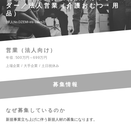
ダー／法人営業（介護おむつ・用
品）
求人No.DZEMI-iris-sales2
営業（法人向け）
年収
500万円～699万円
上場企業
大手企業
土日祝休み
募集情報
なぜ募集しているのか
新規事業立ち上げに伴う新規人材の募集になります。