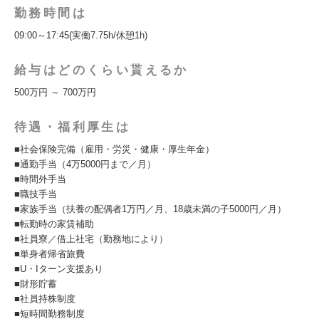
勤務時間は
09:00～17:45(実働7.75h/休憩1h)
給与はどのくらい貰えるか
500万円 ～ 700万円
待遇・福利厚生は
■社会保険完備（雇用・労災・健康・厚生年金）
■通勤手当（4万5000円まで／月）
■時間外手当
■職技手当
■家族手当（扶養の配偶者1万円／月、18歳未満の子5000円／月）
■転勤時の家賃補助
■社員寮／借上社宅（勤務地により）
■単身者帰省旅費
■U・Iターン支援あり
■財形貯蓄
■社員持株制度
■短時間勤務制度