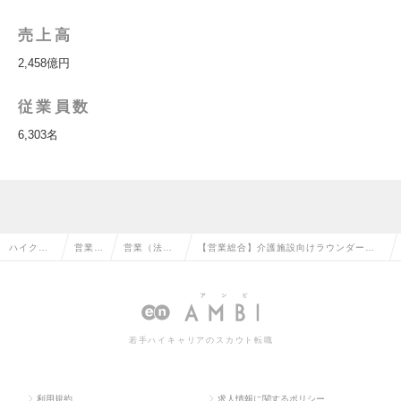
売上高
2,458億円
従業員数
6,303名
ハイクラ
営業系
営業（法人
【営業総合】介護施設向けラウンダー／
ス求人TO
の転職
向け）の転
法人営業（介護おむつ・用品）の求人情
P
職
報
若手ハイキャリアのスカウト転職
利用規約
求人情報に関するポリシー