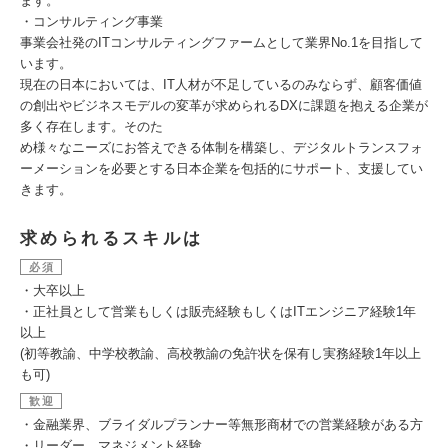
ます。
・コンサルティング事業
事業会社発のITコンサルティングファームとして業界No.1を目指して
います。
現在の日本においては、IT人材が不足しているのみならず、顧客価値
の創出やビジネスモデルの変革が求められるDXに課題を抱える企業が
多く存在します。そのた
め様々なニーズにお答えできる体制を構築し、デジタルトランスフォ
ーメーションを必要とする日本企業を包括的にサポート、支援してい
きます。
求められるスキルは
必須
・大卒以上
・正社員として営業もしくは販売経験もしくはITエンジニア経験1年
以上
(初等教諭、中学校教諭、高校教諭の免許状を保有し実務経験1年以上
も可)
歓迎
・金融業界、ブライダルプランナー等無形商材での営業経験がある方
・リーダー、マネジメント経験