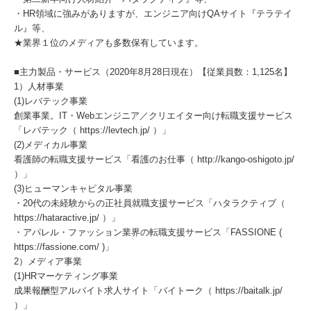
・HR領域に強みがありますが、エンジニア向けQAサイト『テラテイ
ル』等、
★業界１位のメディアも多数保有しています。
■主力製品・サービス（2020年8月28日現在）【従業員数：1,125名】
1）人材事業
(1)レバテック事業
創業事業。IT・Webエンジニア／クリエイター向け転職支援サービス
「レバテック（ https://levtech.jp/ ）」
(2)メディカル事業
看護師の転職支援サービス「看護のお仕事（ http://kango-oshigoto.jp/
）」
(3)ヒューマンキャピタル事業
・20代の未経験からの正社員就職支援サービス「ハタラクティブ（
https://hataractive.jp/ ）」
・アパレル・ファッション業界の転職支援サービス「FASSIONE (
https://fassione.com/ )」
2）メディア事業
(1)HRマーケティング事業
成果報酬型アルバイト求人サイト「バイトーク（ https://baitalk.jp/
）」