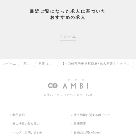
最近ご覧になった求人に基づいた
おすすめの求人
ホーム
ハイクラ
営業
営業（法
【～700万円🔶無形商材×法人営業】キャリア
ス求人T
系の
人向け）
アップ🎖️裁量権もって仕事ができる環境あり！
OP
転職
の転職
の求人情報
若手ハイキャリアのスカウト転職
利用規約
求人情報に関するポリシー
個人情報の取り扱い
推奨環境
ヘルプ・お問い合わせ
参画のお問い合わせ