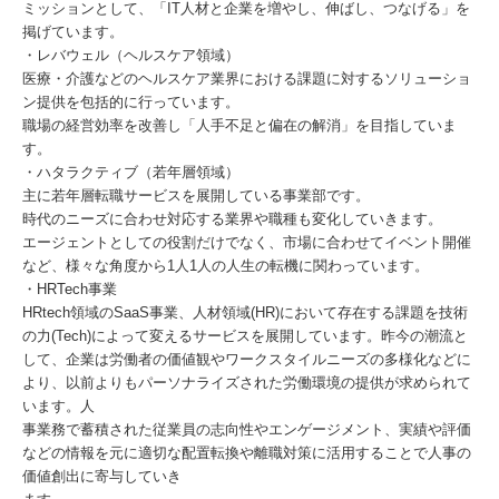
ミッションとして、「IT人材と企業を増やし、伸ばし、つなげる」を
掲げています。
・レバウェル（ヘルスケア領域）
医療・介護などのヘルスケア業界における課題に対するソリューショ
ン提供を包括的に行っています。
職場の経営効率を改善し「人手不足と偏在の解消」を目指していま
す。
・ハタラクティブ（若年層領域）
主に若年層転職サービスを展開している事業部です。
時代のニーズに合わせ対応する業界や職種も変化していきます。
エージェントとしての役割だけでなく、市場に合わせてイベント開催
など、様々な角度から1人1人の人生の転機に関わっています。
・HRTech事業
HRtech領域のSaaS事業、人材領域(HR)において存在する課題を技術
の力(Tech)によって変えるサービスを展開しています。昨今の潮流と
して、企業は労働者の価値観やワークスタイルニーズの多様化などに
より、以前よりもパーソナライズされた労働環境の提供が求められて
います。人
事業務で蓄積された従業員の志向性やエンゲージメント、実績や評価
などの情報を元に適切な配置転換や離職対策に活用することで人事の
価値創出に寄与していき