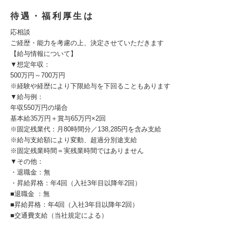
待遇・福利厚生は
応相談
ご経歴・能力を考慮の上、決定させていただきます
【給与情報について】
▼想定年収：
500万円～700万円
※経験や経歴により下限給与を下回ることもあります
▼給与例：
年収550万円の場合
基本給35万円＋賞与65万円×2回
※固定残業代：月80時間分／138,285円を含み支給
※給与支給額により変動、超過分別途支給
※固定残業時間＝実残業時間ではありません
▼その他：
・退職金：無
・昇給昇格：年4回（入社3年目以降年2回）
■退職金 ：無
■昇給昇格：年4回（入社3年目以降年2回）
■交通費支給（当社規定による）