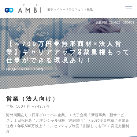
若手ハイキャリアのスカウト転職
掲載期間
26/07/26～26/08/08
【～700万円🔶無形商材×法人営
業】キャリアアップ🎖️裁量権もって
仕事ができる環境あり！
求人No.DZEMI-106982
営業（法人向け）
年収
500万円～749万円
海外展開あり（日系グローバル企業）
大手企業
新規事業・新サービ
ス
土日祝休み
ポテンシャル採用（未経験可）
20代役員在籍
事業責
任者
年収600万以上
インセンティブ制度
副業してもOK
育児支援制
度