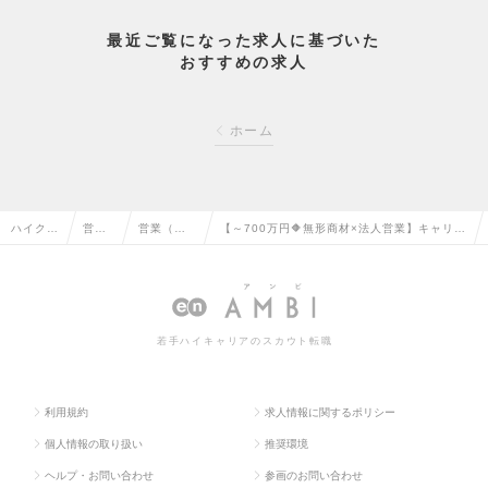
最近ご覧になった求人に基づいた
おすすめの求人
ホーム
ハイクラ
営業
営業（法
【～700万円🔶無形商材×法人営業】キャリア
ス求人T
系の
人向け）
アップ🎖️裁量権もって仕事ができる環境あり！
OP
転職
の転職
の求人情報
若手ハイキャリアのスカウト転職
利用規約
求人情報に関するポリシー
個人情報の取り扱い
推奨環境
ヘルプ・お問い合わせ
参画のお問い合わせ