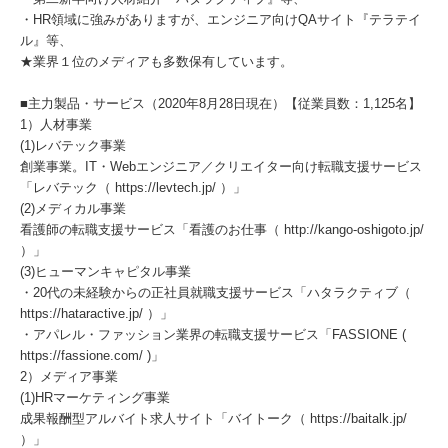
・HR領域に強みがありますが、エンジニア向けQAサイト『テラテイ
ル』等、
★業界１位のメディアも多数保有しています。
■主力製品・サービス（2020年8月28日現在）【従業員数：1,125名】
1）人材事業
(1)レバテック事業
創業事業。IT・Webエンジニア／クリエイター向け転職支援サービス
「レバテック（ https://levtech.jp/ ）」
(2)メディカル事業
看護師の転職支援サービス「看護のお仕事（ http://kango-oshigoto.jp/
）」
(3)ヒューマンキャピタル事業
・20代の未経験からの正社員就職支援サービス「ハタラクティブ（
https://hataractive.jp/ ）」
・アパレル・ファッション業界の転職支援サービス「FASSIONE (
https://fassione.com/ )」
2）メディア事業
(1)HRマーケティング事業
成果報酬型アルバイト求人サイト「バイトーク（ https://baitalk.jp/
）」