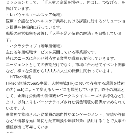
ミッションとして、「IT人材と企業を増やし、伸ばし、つなげる」を
掲げています。
・レバウェル（ヘルスケア領域）
医療・介護などのヘルスケア業界における課題に対するソリューショ
ン提供を包括的に行っています。
職場の経営効率を改善し「人手不足と偏在の解消」を目指していま
す。
・ハタラクティブ（若年層領域）
主に若年層転職サービスを展開している事業部です。
時代のニーズに合わせ対応する業界や職種も変化していきます。
エージェントとしての役割だけでなく、市場に合わせてイベント開催
など、様々な角度から1人1人の人生の転機に関わっています。
・HRTech事業
HRtech領域のSaaS事業、人材領域(HR)において存在する課題を技術
の力(Tech)によって変えるサービスを展開しています。昨今の潮流と
して、企業は労働者の価値観やワークスタイルニーズの多様化などに
より、以前よりもパーソナライズされた労働環境の提供が求められて
います。人
事業務で蓄積された従業員の志向性やエンゲージメント、実績や評価
などの情報を元に適切な配置転換や離職対策に活用することで人事の
価値創出に寄与していき