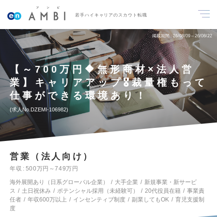
若手ハイキャリアのスカウト転職
掲載期間
26/08/09～26/08/22
【～700万円🔶無形商材×法人営
業】キャリアアップ🎖️裁量権もって
仕事ができる環境あり！
求人No.DZEMI-106982
営業（法人向け）
年収
500万円～749万円
海外展開あり（日系グローバル企業）
大手企業
新規事業・新サービ
ス
土日祝休み
ポテンシャル採用（未経験可）
20代役員在籍
事業責
任者
年収600万以上
インセンティブ制度
副業してもOK
育児支援制
度