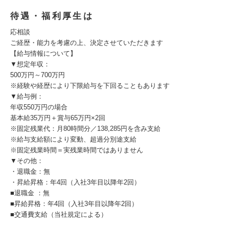
待遇・福利厚生は
応相談
ご経歴・能力を考慮の上、決定させていただきます
【給与情報について】
▼想定年収：
500万円～700万円
※経験や経歴により下限給与を下回ることもあります
▼給与例：
年収550万円の場合
基本給35万円＋賞与65万円×2回
※固定残業代：月80時間分／138,285円を含み支給
※給与支給額により変動、超過分別途支給
※固定残業時間＝実残業時間ではありません
▼その他：
・退職金：無
・昇給昇格：年4回（入社3年目以降年2回）
■退職金 ：無
■昇給昇格：年4回（入社3年目以降年2回）
■交通費支給（当社規定による）