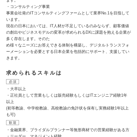
ます。
・コンサルティング事業
事業会社発のITコンサルティングファームとして業界No.1を目指して
います。
現在の日本においては、IT人材が不足しているのみならず、顧客価値
の創出やビジネスモデルの変革が求められるDXに課題を抱える企業が
多く存在します。そのた
め様々なニーズにお答えできる体制を構築し、デジタルトランスフォ
ーメーションを必要とする日本企業を包括的にサポート、支援してい
きます。
求められるスキルは
必須
・大卒以上
・正社員として営業もしくは販売経験もしくはITエンジニア経験1年
以上
(初等教諭、中学校教諭、高校教諭の免許状を保有し実務経験1年以上
も可)
歓迎
・金融業界、ブライダルプランナー等無形商材での営業経験がある方
・リーダー、マネジメント経験