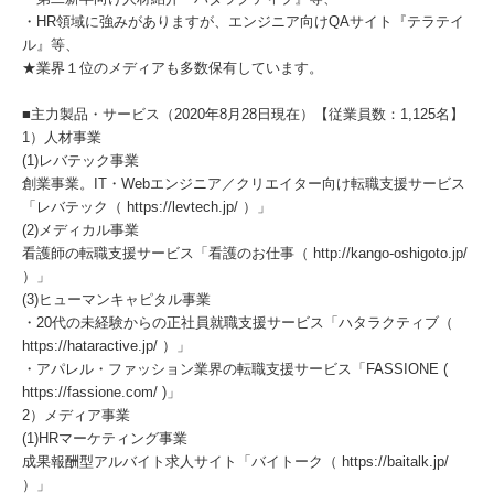
・HR領域に強みがありますが、エンジニア向けQAサイト『テラテイ
ル』等、
★業界１位のメディアも多数保有しています。
■主力製品・サービス（2020年8月28日現在）【従業員数：1,125名】
1）人材事業
(1)レバテック事業
創業事業。IT・Webエンジニア／クリエイター向け転職支援サービス
「レバテック（ https://levtech.jp/ ）」
(2)メディカル事業
看護師の転職支援サービス「看護のお仕事（ http://kango-oshigoto.jp/
）」
(3)ヒューマンキャピタル事業
・20代の未経験からの正社員就職支援サービス「ハタラクティブ（
https://hataractive.jp/ ）」
・アパレル・ファッション業界の転職支援サービス「FASSIONE (
https://fassione.com/ )」
2）メディア事業
(1)HRマーケティング事業
成果報酬型アルバイト求人サイト「バイトーク（ https://baitalk.jp/
）」