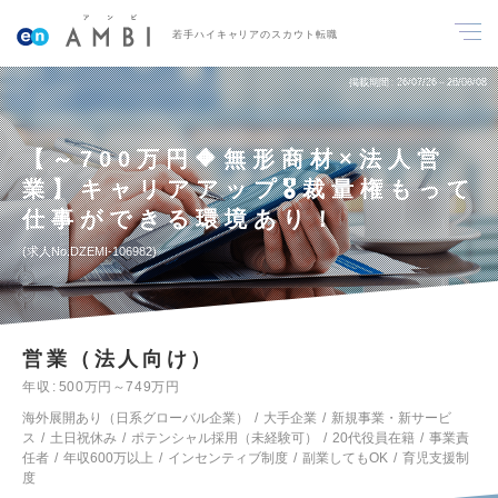
若手ハイキャリアのスカウト転職
掲載期間
26/07/26～26/08/08
【～700万円🔶無形商材×法人営
業】キャリアアップ🎖️裁量権もって
仕事ができる環境あり！
求人No.DZEMI-106982
営業（法人向け）
年収
500万円～749万円
海外展開あり（日系グローバル企業）
大手企業
新規事業・新サービ
ス
土日祝休み
ポテンシャル採用（未経験可）
20代役員在籍
事業責
任者
年収600万以上
インセンティブ制度
副業してもOK
育児支援制
度