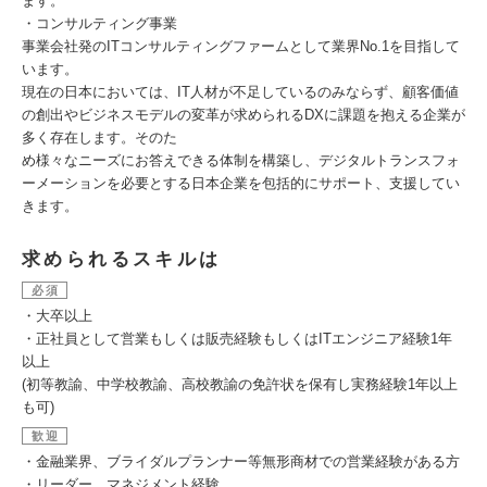
ます。
・コンサルティング事業
事業会社発のITコンサルティングファームとして業界No.1を目指して
います。
現在の日本においては、IT人材が不足しているのみならず、顧客価値
の創出やビジネスモデルの変革が求められるDXに課題を抱える企業が
多く存在します。そのた
め様々なニーズにお答えできる体制を構築し、デジタルトランスフォ
ーメーションを必要とする日本企業を包括的にサポート、支援してい
きます。
求められるスキルは
必須
・大卒以上
・正社員として営業もしくは販売経験もしくはITエンジニア経験1年
以上
(初等教諭、中学校教諭、高校教諭の免許状を保有し実務経験1年以上
も可)
歓迎
・金融業界、ブライダルプランナー等無形商材での営業経験がある方
・リーダー、マネジメント経験