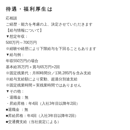
待遇・福利厚生は
応相談
ご経歴・能力を考慮の上、決定させていただきます
【給与情報について】
▼想定年収：
500万円～700万円
※経験や経歴により下限給与を下回ることもあります
▼給与例：
年収550万円の場合
基本給35万円＋賞与65万円×2回
※固定残業代：月80時間分／138,285円を含み支給
※給与支給額により変動、超過分別途支給
※固定残業時間＝実残業時間ではありません
▼その他：
・退職金：無
・昇給昇格：年4回（入社3年目以降年2回）
■退職金 ：無
■昇給昇格：年4回（入社3年目以降年2回）
■交通費支給（当社規定による）