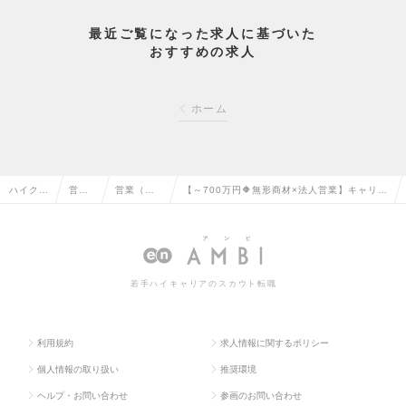
最近ご覧になった求人に基づいた
おすすめの求人
ホーム
ハイクラ
営業
営業（法
【～700万円🔶無形商材×法人営業】キャリア
ス求人T
系の
人向け）
アップ🎖️裁量権もって仕事ができる環境あり！
OP
転職
の転職
の求人情報
若手ハイキャリアのスカウト転職
利用規約
求人情報に関するポリシー
個人情報の取り扱い
推奨環境
ヘルプ・お問い合わせ
参画のお問い合わせ