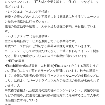
ミッションとして、「IT人材と企業を増やし、伸ばし、つなげる」を
掲げています。
・レバウェル（ヘルスケア領域）
医療・介護などのヘルスケア業界における課題に対するソリューショ
ン提供を包括的に行っています。
職場の経営効率を改善し「人手不足と偏在の解消」を目指していま
す。
・ハタラクティブ（若年層領域）
主に若年層転職サービスを展開している事業部です。
時代のニーズに合わせ対応する業界や職種も変化していきます。
エージェントとしての役割だけでなく、市場に合わせてイベント開催
など、様々な角度から1人1人の人生の転機に関わっています。
・HRTech事業
HRtech領域のSaaS事業、人材領域(HR)において存在する課題を技術
の力(Tech)によって変えるサービスを展開しています。昨今の潮流と
して、企業は労働者の価値観やワークスタイルニーズの多様化などに
より、以前よりもパーソナライズされた労働環境の提供が求められて
います。人
事業務で蓄積された従業員の志向性やエンゲージメント、実績や評価
などの情報を元に適切な配置転換や離職対策に活用することで人事の
価値創出に寄与していき