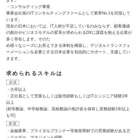
ます。
・コンサルティング事業
事業会社発のITコンサルティングファームとして業界No.1を目指して
います。
現在の日本においては、IT人材が不足しているのみならず、顧客価値
の創出やビジネスモデルの変革が求められるDXに課題を抱える企業が
多く存在します。そのた
め様々なニーズにお答えできる体制を構築し、デジタルトランスフォ
ーメーションを必要とする日本企業を包括的にサポート、支援してい
きます。
求められるスキルは
必須
・大卒以上
・正社員として営業もしくは販売経験もしくはITエンジニア経験1年
以上
(初等教諭、中学校教諭、高校教諭の免許状を保有し実務経験1年以上
も可)
歓迎
・金融業界、ブライダルプランナー等無形商材での営業経験がある方
・リーダー、マネジメント経験