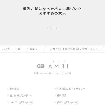
最近ご覧になった求人に基づいた
おすすめの求人
ホーム
ハイクラ
営業
営業（法
【～700万円🔶無形商材×法人営業】キャリア
ス求人T
系の
人向け）
アップ🎖️裁量権もって仕事ができる環境あり！
OP
転職
の転職
の求人情報
若手ハイキャリアのスカウト転職
利用規約
求人情報に関するポリシー
個人情報の取り扱い
推奨環境
ヘルプ・お問い合わせ
参画のお問い合わせ