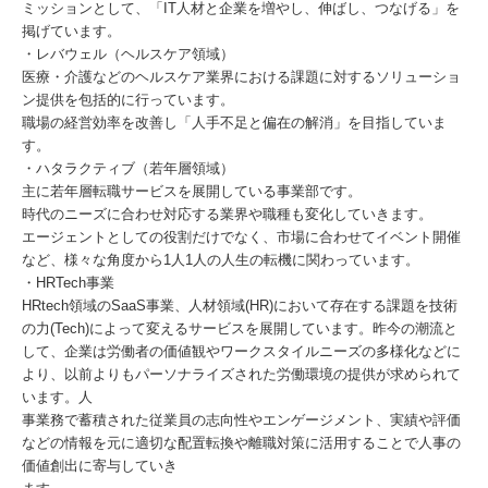
ミッションとして、「IT人材と企業を増やし、伸ばし、つなげる」を
掲げています。
・レバウェル（ヘルスケア領域）
医療・介護などのヘルスケア業界における課題に対するソリューショ
ン提供を包括的に行っています。
職場の経営効率を改善し「人手不足と偏在の解消」を目指していま
す。
・ハタラクティブ（若年層領域）
主に若年層転職サービスを展開している事業部です。
時代のニーズに合わせ対応する業界や職種も変化していきます。
エージェントとしての役割だけでなく、市場に合わせてイベント開催
など、様々な角度から1人1人の人生の転機に関わっています。
・HRTech事業
HRtech領域のSaaS事業、人材領域(HR)において存在する課題を技術
の力(Tech)によって変えるサービスを展開しています。昨今の潮流と
して、企業は労働者の価値観やワークスタイルニーズの多様化などに
より、以前よりもパーソナライズされた労働環境の提供が求められて
います。人
事業務で蓄積された従業員の志向性やエンゲージメント、実績や評価
などの情報を元に適切な配置転換や離職対策に活用することで人事の
価値創出に寄与していき