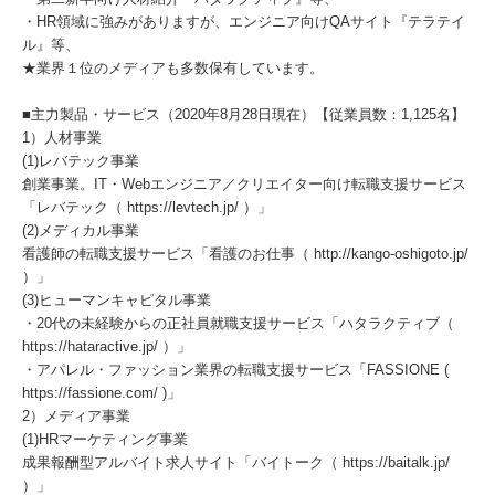
・HR領域に強みがありますが、エンジニア向けQAサイト『テラテイ
ル』等、
★業界１位のメディアも多数保有しています。
■主力製品・サービス（2020年8月28日現在）【従業員数：1,125名】
1）人材事業
(1)レバテック事業
創業事業。IT・Webエンジニア／クリエイター向け転職支援サービス
「レバテック（ https://levtech.jp/ ）」
(2)メディカル事業
看護師の転職支援サービス「看護のお仕事（ http://kango-oshigoto.jp/
）」
(3)ヒューマンキャピタル事業
・20代の未経験からの正社員就職支援サービス「ハタラクティブ（
https://hataractive.jp/ ）」
・アパレル・ファッション業界の転職支援サービス「FASSIONE (
https://fassione.com/ )」
2）メディア事業
(1)HRマーケティング事業
成果報酬型アルバイト求人サイト「バイトーク（ https://baitalk.jp/
）」