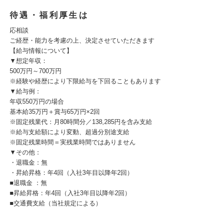
待遇・福利厚生は
応相談
ご経歴・能力を考慮の上、決定させていただきます
【給与情報について】
▼想定年収：
500万円～700万円
※経験や経歴により下限給与を下回ることもあります
▼給与例：
年収550万円の場合
基本給35万円＋賞与65万円×2回
※固定残業代：月80時間分／138,285円を含み支給
※給与支給額により変動、超過分別途支給
※固定残業時間＝実残業時間ではありません
▼その他：
・退職金：無
・昇給昇格：年4回（入社3年目以降年2回）
■退職金 ：無
■昇給昇格：年4回（入社3年目以降年2回）
■交通費支給（当社規定による）