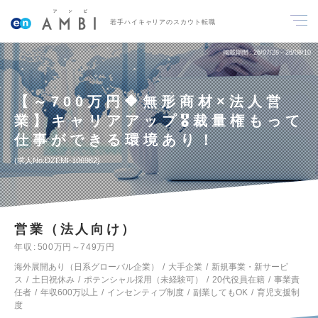
若手ハイキャリアのスカウト転職
掲載期間
26/07/28～26/08/10
【～700万円🔶無形商材×法人営
業】キャリアアップ🎖️裁量権もって
仕事ができる環境あり！
求人No.DZEMI-106982
営業（法人向け）
年収
500万円～749万円
海外展開あり（日系グローバル企業）
大手企業
新規事業・新サービ
ス
土日祝休み
ポテンシャル採用（未経験可）
20代役員在籍
事業責
任者
年収600万以上
インセンティブ制度
副業してもOK
育児支援制
度