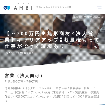
若手ハイキャリアのスカウト転職
掲載期間
26/07/28～26/08/10
【～700万円🔶無形商材×法人営
業】キャリアアップ🎖️裁量権もって
仕事ができる環境あり！
求人No.DZEMI-106982
営業（法人向け）
年収
500万円～749万円
海外展開あり（日系グローバル企業）
大手企業
新規事業・新サービ
ス
土日祝休み
ポテンシャル採用（未経験可）
20代役員在籍
事業責
任者
年収600万以上
インセンティブ制度
副業してもOK
育児支援制
度