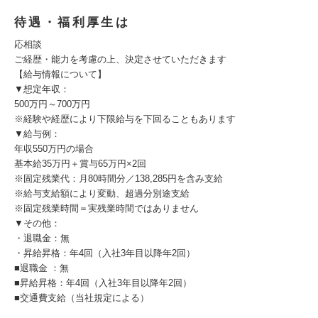
待遇・福利厚生は
応相談
ご経歴・能力を考慮の上、決定させていただきます
【給与情報について】
▼想定年収：
500万円～700万円
※経験や経歴により下限給与を下回ることもあります
▼給与例：
年収550万円の場合
基本給35万円＋賞与65万円×2回
※固定残業代：月80時間分／138,285円を含み支給
※給与支給額により変動、超過分別途支給
※固定残業時間＝実残業時間ではありません
▼その他：
・退職金：無
・昇給昇格：年4回（入社3年目以降年2回）
■退職金 ：無
■昇給昇格：年4回（入社3年目以降年2回）
■交通費支給（当社規定による）