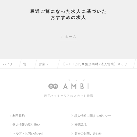
最近ご覧になった求人に基づいた
おすすめの求人
ホーム
ハイクラ
営業
営業（法
【～700万円🔶無形商材×法人営業】キャリア
ス求人T
系の
人向け）
アップ🎖️裁量権もって仕事ができる環境あり！
OP
転職
の転職
の求人情報
若手ハイキャリアのスカウト転職
利用規約
求人情報に関するポリシー
個人情報の取り扱い
推奨環境
ヘルプ・お問い合わせ
参画のお問い合わせ