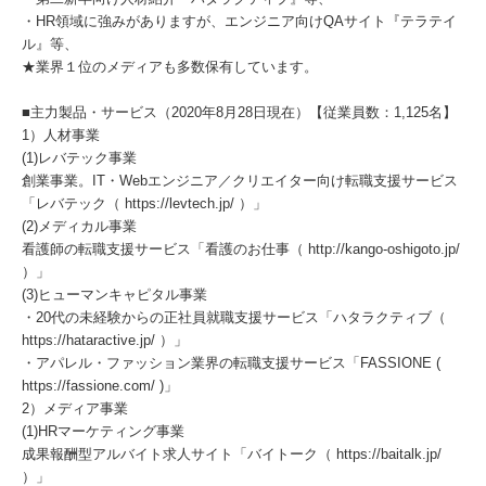
・HR領域に強みがありますが、エンジニア向けQAサイト『テラテイ
ル』等、
★業界１位のメディアも多数保有しています。
■主力製品・サービス（2020年8月28日現在）【従業員数：1,125名】
1）人材事業
(1)レバテック事業
創業事業。IT・Webエンジニア／クリエイター向け転職支援サービス
「レバテック（ https://levtech.jp/ ）」
(2)メディカル事業
看護師の転職支援サービス「看護のお仕事（ http://kango-oshigoto.jp/
）」
(3)ヒューマンキャピタル事業
・20代の未経験からの正社員就職支援サービス「ハタラクティブ（
https://hataractive.jp/ ）」
・アパレル・ファッション業界の転職支援サービス「FASSIONE (
https://fassione.com/ )」
2）メディア事業
(1)HRマーケティング事業
成果報酬型アルバイト求人サイト「バイトーク（ https://baitalk.jp/
）」