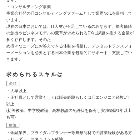
ます。
・コンサルティング事業
事業会社発のITコンサルティングファームとして業界No.1を目指して
います。
現在の日本においては、IT人材が不足しているのみならず、顧客価値
の創出やビジネスモデルの変革が求められるDXに課題を抱える企業が
多く存在します。そのた
め様々なニーズにお答えできる体制を構築し、デジタルトランスフォ
ーメーションを必要とする日本企業を包括的にサポート、支援してい
きます。
求められるスキルは
必須
・大卒以上
・正社員として営業もしくは販売経験もしくはITエンジニア経験1年
以上
(初等教諭、中学校教諭、高校教諭の免許状を保有し実務経験1年以上
も可)
歓迎
・金融業界、ブライダルプランナー等無形商材での営業経験がある方
・リーダー、マネジメント経験