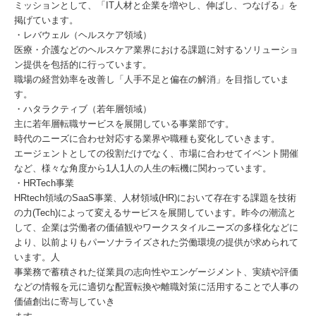
ミッションとして、「IT人材と企業を増やし、伸ばし、つなげる」を
掲げています。
・レバウェル（ヘルスケア領域）
医療・介護などのヘルスケア業界における課題に対するソリューショ
ン提供を包括的に行っています。
職場の経営効率を改善し「人手不足と偏在の解消」を目指していま
す。
・ハタラクティブ（若年層領域）
主に若年層転職サービスを展開している事業部です。
時代のニーズに合わせ対応する業界や職種も変化していきます。
エージェントとしての役割だけでなく、市場に合わせてイベント開催
など、様々な角度から1人1人の人生の転機に関わっています。
・HRTech事業
HRtech領域のSaaS事業、人材領域(HR)において存在する課題を技術
の力(Tech)によって変えるサービスを展開しています。昨今の潮流と
して、企業は労働者の価値観やワークスタイルニーズの多様化などに
より、以前よりもパーソナライズされた労働環境の提供が求められて
います。人
事業務で蓄積された従業員の志向性やエンゲージメント、実績や評価
などの情報を元に適切な配置転換や離職対策に活用することで人事の
価値創出に寄与していき