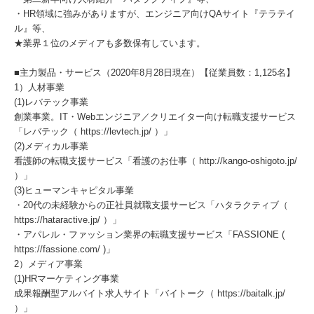
・HR領域に強みがありますが、エンジニア向けQAサイト『テラテイ
ル』等、
★業界１位のメディアも多数保有しています。
■主力製品・サービス（2020年8月28日現在）【従業員数：1,125名】
1）人材事業
(1)レバテック事業
創業事業。IT・Webエンジニア／クリエイター向け転職支援サービス
「レバテック（ https://levtech.jp/ ）」
(2)メディカル事業
看護師の転職支援サービス「看護のお仕事（ http://kango-oshigoto.jp/
）」
(3)ヒューマンキャピタル事業
・20代の未経験からの正社員就職支援サービス「ハタラクティブ（
https://hataractive.jp/ ）」
・アパレル・ファッション業界の転職支援サービス「FASSIONE (
https://fassione.com/ )」
2）メディア事業
(1)HRマーケティング事業
成果報酬型アルバイト求人サイト「バイトーク（ https://baitalk.jp/
）」