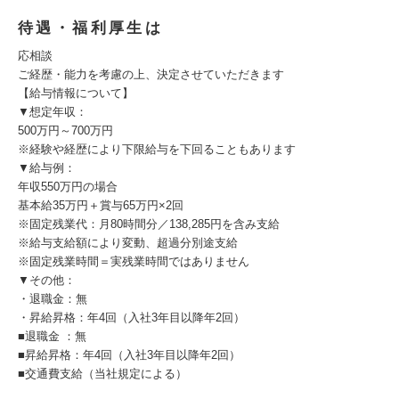
待遇・福利厚生は
応相談
ご経歴・能力を考慮の上、決定させていただきます
【給与情報について】
▼想定年収：
500万円～700万円
※経験や経歴により下限給与を下回ることもあります
▼給与例：
年収550万円の場合
基本給35万円＋賞与65万円×2回
※固定残業代：月80時間分／138,285円を含み支給
※給与支給額により変動、超過分別途支給
※固定残業時間＝実残業時間ではありません
▼その他：
・退職金：無
・昇給昇格：年4回（入社3年目以降年2回）
■退職金 ：無
■昇給昇格：年4回（入社3年目以降年2回）
■交通費支給（当社規定による）