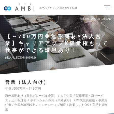
若手ハイキャリアのスカウト転職
掲載期間
26/07/28～26/08/10
【～700万円🔶無形商材×法人営
業】キャリアアップ🎖️裁量権もって
仕事ができる環境あり！
求人No.DZEMI-106982
営業（法人向け）
年収
500万円～749万円
海外展開あり（日系グローバル企業）
大手企業
新規事業・新サービ
ス
土日祝休み
ポテンシャル採用（未経験可）
20代役員在籍
事業責
任者
年収600万以上
インセンティブ制度
副業してもOK
育児支援制
度