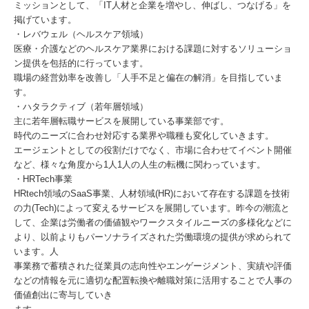
ミッションとして、「IT人材と企業を増やし、伸ばし、つなげる」を
掲げています。
・レバウェル（ヘルスケア領域）
医療・介護などのヘルスケア業界における課題に対するソリューショ
ン提供を包括的に行っています。
職場の経営効率を改善し「人手不足と偏在の解消」を目指していま
す。
・ハタラクティブ（若年層領域）
主に若年層転職サービスを展開している事業部です。
時代のニーズに合わせ対応する業界や職種も変化していきます。
エージェントとしての役割だけでなく、市場に合わせてイベント開催
など、様々な角度から1人1人の人生の転機に関わっています。
・HRTech事業
HRtech領域のSaaS事業、人材領域(HR)において存在する課題を技術
の力(Tech)によって変えるサービスを展開しています。昨今の潮流と
して、企業は労働者の価値観やワークスタイルニーズの多様化などに
より、以前よりもパーソナライズされた労働環境の提供が求められて
います。人
事業務で蓄積された従業員の志向性やエンゲージメント、実績や評価
などの情報を元に適切な配置転換や離職対策に活用することで人事の
価値創出に寄与していき