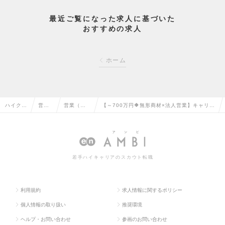
最近ご覧になった求人に基づいた
おすすめの求人
ホーム
ハイクラ
営業
営業（法
【～700万円🔶無形商材×法人営業】キャリア
ス求人T
系の
人向け）
アップ🎖️裁量権もって仕事ができる環境あり！
OP
転職
の転職
の求人情報
若手ハイキャリアのスカウト転職
利用規約
求人情報に関するポリシー
個人情報の取り扱い
推奨環境
ヘルプ・お問い合わせ
参画のお問い合わせ