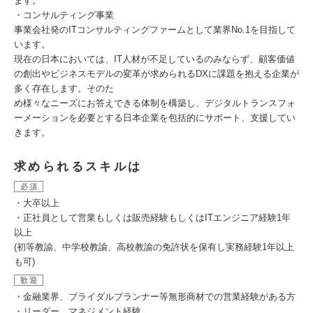
ます。
・コンサルティング事業
事業会社発のITコンサルティングファームとして業界No.1を目指して
います。
現在の日本においては、IT人材が不足しているのみならず、顧客価値
の創出やビジネスモデルの変革が求められるDXに課題を抱える企業が
多く存在します。そのた
め様々なニーズにお答えできる体制を構築し、デジタルトランスフォ
ーメーションを必要とする日本企業を包括的にサポート、支援してい
きます。
求められるスキルは
必須
・大卒以上
・正社員として営業もしくは販売経験もしくはITエンジニア経験1年
以上
(初等教諭、中学校教諭、高校教諭の免許状を保有し実務経験1年以上
も可)
歓迎
・金融業界、ブライダルプランナー等無形商材での営業経験がある方
・リーダー、マネジメント経験