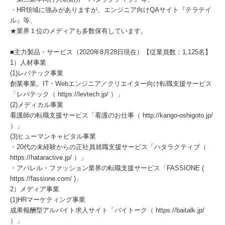
・HR領域に強みがありますが、エンジニア向けQAサイト『テラテイ
ル』等、
★業界１位のメディアも多数保有しています。
■主力製品・サービス（2020年8月28日現在）【従業員数：1,125名】
1）人材事業
(1)レバテック事業
創業事業。IT・Webエンジニア／クリエイター向け転職支援サービス
「レバテック（ https://levtech.jp/ ）」
(2)メディカル事業
看護師の転職支援サービス「看護のお仕事（ http://kango-oshigoto.jp/
）」
(3)ヒューマンキャピタル事業
・20代の未経験からの正社員就職支援サービス「ハタラクティブ（
https://hataractive.jp/ ）」
・アパレル・ファッション業界の転職支援サービス「FASSIONE (
https://fassione.com/ )」
2）メディア事業
(1)HRマーケティング事業
成果報酬型アルバイト求人サイト「バイトーク（ https://baitalk.jp/
）」