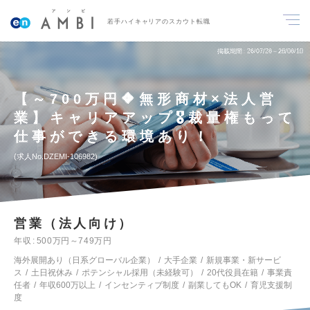
若手ハイキャリアのスカウト転職
掲載期間
26/07/28～26/08/10
【～700万円🔶無形商材×法人営
業】キャリアアップ🎖️裁量権もって
仕事ができる環境あり！
求人No.DZEMI-106982
営業（法人向け）
年収
500万円～749万円
海外展開あり（日系グローバル企業）
大手企業
新規事業・新サービ
ス
土日祝休み
ポテンシャル採用（未経験可）
20代役員在籍
事業責
任者
年収600万以上
インセンティブ制度
副業してもOK
育児支援制
度