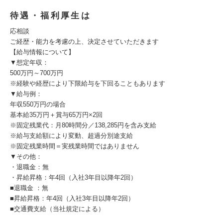
待遇・福利厚生は
応相談
ご経歴・能力を考慮の上、決定させていただきます
【給与情報について】
▼想定年収：
500万円～700万円
※経験や経歴により下限給与を下回ることもあります
▼給与例：
年収550万円の場合
基本給35万円＋賞与65万円×2回
※固定残業代：月80時間分／138,285円を含み支給
※給与支給額により変動、超過分別途支給
※固定残業時間＝実残業時間ではありません
▼その他：
・退職金：無
・昇給昇格：年4回（入社3年目以降年2回）
■退職金 ：無
■昇給昇格：年4回（入社3年目以降年2回）
■交通費支給（当社規定による）