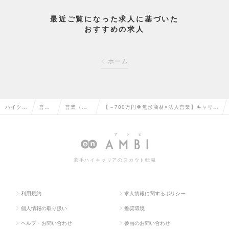
最近ご覧になった求人に基づいた
おすすめの求人
ホーム
ハイクラ
営業
営業（法
【～700万円🔶無形商材×法人営業】キャリア
ス求人T
系の
人向け）
アップ🎖️裁量権もって仕事ができる環境あり！
OP
転職
の転職
の求人情報
若手ハイキャリアのスカウト転職
利用規約
求人情報に関するポリシー
個人情報の取り扱い
推奨環境
ヘルプ・お問い合わせ
参画のお問い合わせ