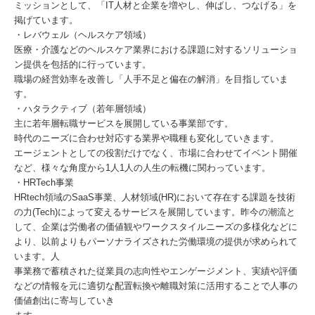
ミッションとして、「IT人材と企業を増やし、伸ばし、つなげる」を
掲げています。
・レバウェル（ヘルスケア領域）
医療・介護などのヘルスケア業界における課題に対するソリューショ
ン提供を包括的に行っています。
職場の経営効率を改善し「人手不足と偏在の解消」を目指していま
す。
・ハタラクティブ（若年層領域）
主に若年層転職サービスを展開している事業部です。
時代のニーズに合わせ対応する業界や職種も変化していきます。
エージェントとしての役割だけでなく、市場に合わせてイベント開催
など、様々な角度から1人1人の人生の転機に関わっています。
・HRTech事業
HRtech領域のSaaS事業、人材領域(HR)において存在する課題を技術
の力(Tech)によって変えるサービスを展開しています。昨今の潮流と
して、企業は労働者の価値観やワークスタイルニーズの多様化などに
より、以前よりもパーソナライズされた労働環境の提供が求められて
います。人
事業務で蓄積された従業員の志向性やエンゲージメント、実績や評価
などの情報を元に適切な配置転換や離職対策に活用することで人事の
価値創出に寄与していき