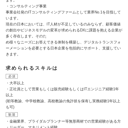
ます。
・コンサルティング事業
事業会社発のITコンサルティングファームとして業界No.1を目指して
います。
現在の日本においては、IT人材が不足しているのみならず、顧客価値
の創出やビジネスモデルの変革が求められるDXに課題を抱える企業が
多く存在します。そのた
め様々なニーズにお答えできる体制を構築し、デジタルトランスフォ
ーメーションを必要とする日本企業を包括的にサポート、支援してい
きます。
求められるスキルは
必須
・大卒以上
・正社員として営業もしくは販売経験もしくはITエンジニア経験1年
以上
(初等教諭、中学校教諭、高校教諭の免許状を保有し実務経験1年以上
も可)
歓迎
・金融業界、ブライダルプランナー等無形商材での営業経験がある方
・リーダー、マネジメント経験