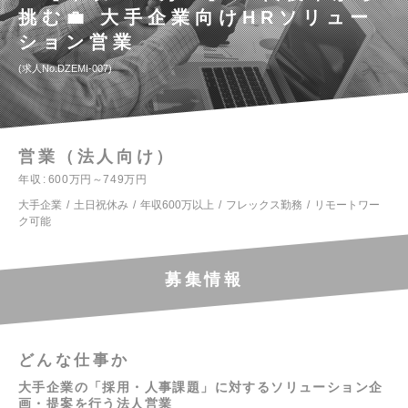
挑む💼 大手企業向けHRソリュー
ション営業
求人No.DZEMI-007
営業（法人向け）
年収
600万円～749万円
大手企業
土日祝休み
年収600万以上
フレックス勤務
リモートワー
ク可能
募集情報
どんな仕事か
大手企業の「採用・人事課題」に対するソリューション企
画・提案を行う法人営業