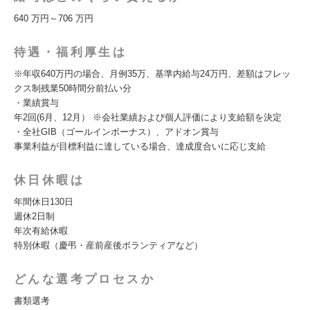
640 万円～706 万円
待遇・福利厚生は
※年収640万円の場合、月例35万、基準内給与24万円、差額はフレッ
クス制残業50時間分前払い分
・業績賞与
年2回(6月、12月） ※会社業績および個人評価により支給額を決定
・全社GIB（ゴールインボーナス）、アドオン賞与
事業利益が目標利益に達している場合、達成度合いに応じ支給
休日休暇は
年間休日130日
週休2日制
年次有給休暇
特別休暇（慶弔・産前産後ボランティアなど）
どんな選考プロセスか
書類選考