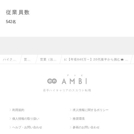
従業員数
542名
ハイクラ
営業
営業（法人
📈【年収640万～】20代後半から挑む💼 大
ス求人TO
系の
向け）の転
手企業向けHRソリューション営業の求人情
P
転職
職
報
若手ハイキャリアのスカウト転職
利用規約
求人情報に関するポリシー
個人情報の取り扱い
推奨環境
ヘルプ・お問い合わせ
参画のお問い合わせ