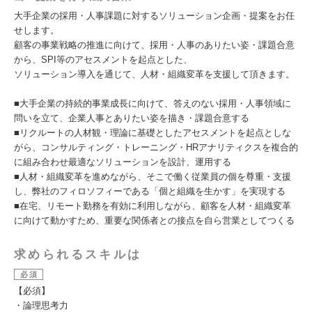
大手企業の採用・人事課題に対するソリューション企画・提案をお任
せします。
顧客の事業戦略の推進に向けて、採用・人事のありたい姿・課題合意
から、SPI等のアセスメントを起点とした、
ソリューション導入を通じて、人材・組織変革を支援して頂きます。
■大手企業の持続的事業成長に向けて、答えのない採用・人事領域に
問いを立て、企業人事とありたい姿を描き・課題合意する
■リクルートの人材観・理論に基礎としたアセスメントを起点としな
がら、コンサルティング・トレーニング・HRアナリティクスを複合的
に組み合わせ最適なソリューションを設計、運用する
■人材・組織変革を進めながら、そこで働く従業員の個を尊重・支援
し、弊社のフィロソフィーである「個と組織を生かす」を実現する
■在宅、リモート勤務を有効に利用しながら、顧客を人材・組織変革
に向けて動かすため、重要な関係者との接点を自ら営業としてつくる
求められるスキルは
必須
【必須】
・論理思考力