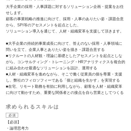
大手企業の採用・人事課題に対するソリューション企画・提案をお任
せします。
顧客の事業戦略の推進に向けて、採用・人事のありたい姿・課題合意
から、SPI等のアセスメントを起点とした、
ソリューション導入を通じて、人材・組織変革を支援して頂きます。
■大手企業の持続的事業成長に向けて、答えのない採用・人事領域に
問いを立て、企業人事とありたい姿を描き・課題合意する
■リクルートの人材観・理論に基礎としたアセスメントを起点としな
がら、コンサルティング・トレーニング・HRアナリティクスを複合的
に組み合わせ最適なソリューションを設計、運用する
■人材・組織変革を進めながら、そこで働く従業員の個を尊重・支援
し、弊社のフィロソフィーである「個と組織を生かす」を実現する
■在宅、リモート勤務を有効に利用しながら、顧客を人材・組織変革
に向けて動かすため、重要な関係者との接点を自ら営業としてつくる
求められるスキルは
必須
【必須】
・論理思考力