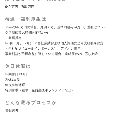
640 万円～706 万円
待遇・福利厚生は
※年収640万円の場合、月例35万、基準内給与24万円、差額はフレッ
クス制残業50時間分前払い分
・業績賞与
年2回(6月、12月） ※会社業績および個人評価により支給額を決定
・全社GIB（ゴールインボーナス）、アドオン賞与
事業利益が目標利益に達している場合、達成度合いに応じ支給
休日休暇は
年間休日130日
週休2日制
年次有給休暇
特別休暇（慶弔・産前産後ボランティアなど）
どんな選考プロセスか
書類選考