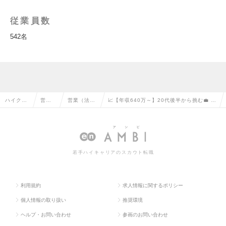
従業員数
542名
ハイクラ
営業
営業（法人
📈【年収640万～】20代後半から挑む💼 大
ス求人TO
系の
向け）の転
手企業向けHRソリューション営業の求人情
P
転職
職
報
若手ハイキャリアのスカウト転職
利用規約
求人情報に関するポリシー
個人情報の取り扱い
推奨環境
ヘルプ・お問い合わせ
参画のお問い合わせ