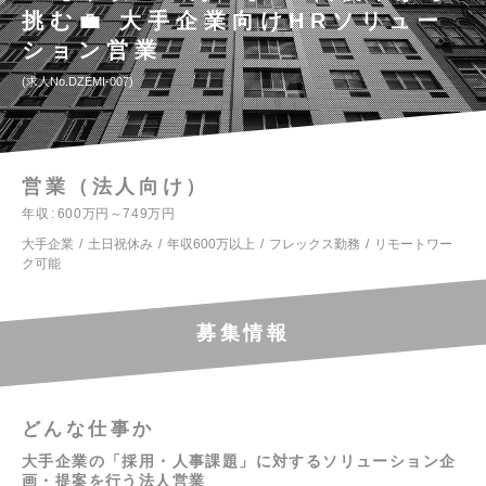
挑む💼 大手企業向けHRソリュー
ション営業
求人No.DZEMI-007
営業（法人向け）
年収
600万円～749万円
大手企業
土日祝休み
年収600万以上
フレックス勤務
リモートワー
ク可能
募集情報
どんな仕事か
大手企業の「採用・人事課題」に対するソリューション企
画・提案を行う法人営業