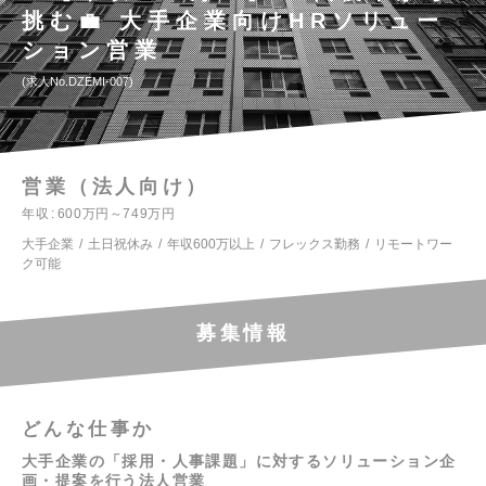
挑む💼 大手企業向けHRソリュー
ション営業
求人No.DZEMI-007
営業（法人向け）
年収
600万円～749万円
大手企業
土日祝休み
年収600万以上
フレックス勤務
リモートワー
ク可能
募集情報
どんな仕事か
大手企業の「採用・人事課題」に対するソリューション企
画・提案を行う法人営業