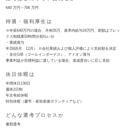
640 万円～706 万円
待遇・福利厚生は
※年収640万円の場合、月例35万、基準内給与24万円、差額はフレッ
クス制残業50時間分前払い分
・業績賞与
年2回(6月、12月） ※会社業績および個人評価により支給額を決定
・全社GIB（ゴールインボーナス）、アドオン賞与
事業利益が目標利益に達している場合、達成度合いに応じ支給
休日休暇は
年間休日130日
週休2日制
年次有給休暇
特別休暇（慶弔・産前産後ボランティアなど）
どんな選考プロセスか
書類選考