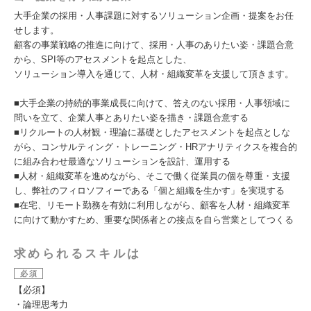
大手企業の採用・人事課題に対するソリューション企画・提案をお任
せします。
顧客の事業戦略の推進に向けて、採用・人事のありたい姿・課題合意
から、SPI等のアセスメントを起点とした、
ソリューション導入を通じて、人材・組織変革を支援して頂きます。
■大手企業の持続的事業成長に向けて、答えのない採用・人事領域に
問いを立て、企業人事とありたい姿を描き・課題合意する
■リクルートの人材観・理論に基礎としたアセスメントを起点としな
がら、コンサルティング・トレーニング・HRアナリティクスを複合的
に組み合わせ最適なソリューションを設計、運用する
■人材・組織変革を進めながら、そこで働く従業員の個を尊重・支援
し、弊社のフィロソフィーである「個と組織を生かす」を実現する
■在宅、リモート勤務を有効に利用しながら、顧客を人材・組織変革
に向けて動かすため、重要な関係者との接点を自ら営業としてつくる
求められるスキルは
必須
【必須】
・論理思考力