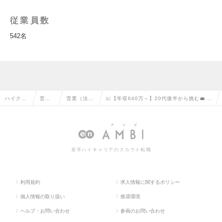
従業員数
542名
ハイクラ
営業
営業（法人
📈【年収640万～】20代後半から挑む💼 大
ス求人TO
系の
向け）の転
手企業向けHRソリューション営業の求人情
P
転職
職
報
若手ハイキャリアのスカウト転職
利用規約
求人情報に関するポリシー
個人情報の取り扱い
推奨環境
ヘルプ・お問い合わせ
参画のお問い合わせ