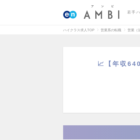
若手
ハイクラス求人TOP
営業系の転職
営業（
📈【年収6