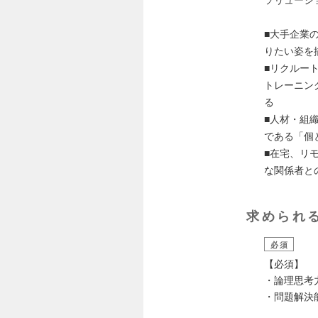
■大手企業
りたい姿を
■リクルー
トレーニン
る
■人材・組
である「個
■在宅、リ
な関係者と
求められ
必須
【必須】
・論理思考
・問題解決