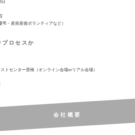
0日
暇
慶弔・産前産後ボランティアなど）
考プロセスか
：テストセンター受検（オンライン会場orリアル会場）
度
会社概要