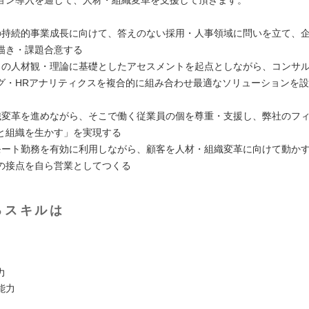
の持続的事業成長に向けて、答えのない採用・人事領域に問いを立て、
描き・課題合意する
トの人材観・理論に基礎としたアセスメントを起点としながら、コンサ
グ・HRアナリティクスを複合的に組み合わせ最適なソリューションを
織変革を進めながら、そこで働く従業員の個を尊重・支援し、弊社のフ
と組織を生かす」を実現する
モート勤務を有効に利用しながら、顧客を人材・組織変革に向けて動か
の接点を自ら営業としてつくる
るスキルは
力
能力