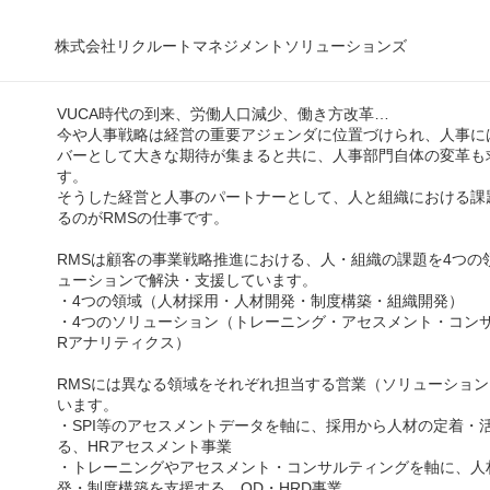
株式会社リクルートマネジメントソリューションズ
VUCA時代の到来、労働人口減少、働き方改革…
今や人事戦略は経営の重要アジェンダに位置づけられ、人事に
バーとして大きな期待が集まると共に、人事部門自体の変革も
す。
そうした経営と人事のパートナーとして、人と組織における課
るのがRMSの仕事です。
RMSは顧客の事業戦略推進における、人・組織の課題を4つの
ューションで解決・支援しています。
・4つの領域（人材採用・人材開発・制度構築・組織開発）
・4つのソリューション（トレーニング・アセスメント・コン
Rアナリティクス）
RMSには異なる領域をそれぞれ担当する営業（ソリューショ
います。
・SPI等のアセスメントデータを軸に、採用から人材の定着・
る、HRアセスメント事業
・トレーニングやアセスメント・コンサルティングを軸に、人
発・制度構築を支援する、OD・HRD事業