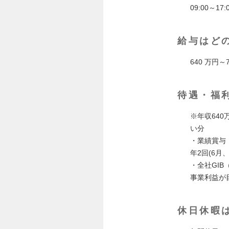
09:00～17:
給与はど
640 万円～
待遇・福
※年収64
い分
・業績賞与
年2回(6
・全社GI
事業利益が
休日休暇