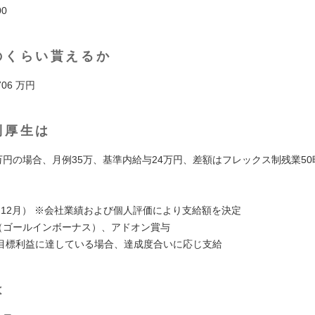
00
のくらい貰えるか
706 万円
利厚生は
0万円の場合、月例35万、基準内給与24万円、差額はフレックス制残業5
月、12月） ※会社業績および個人評価により支給額を決定
B（ゴールインボーナス）、アドオン賞与
目標利益に達している場合、達成度合いに応じ支給
は