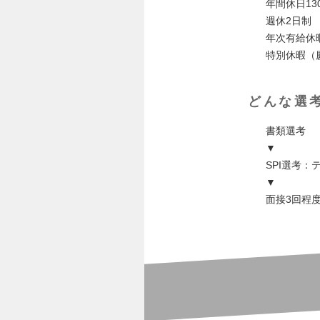
年間休日13
週休2日制
年次有給休
特別休暇（
どんな選
書類選考
▼
SPI選考
▼
面接3回程