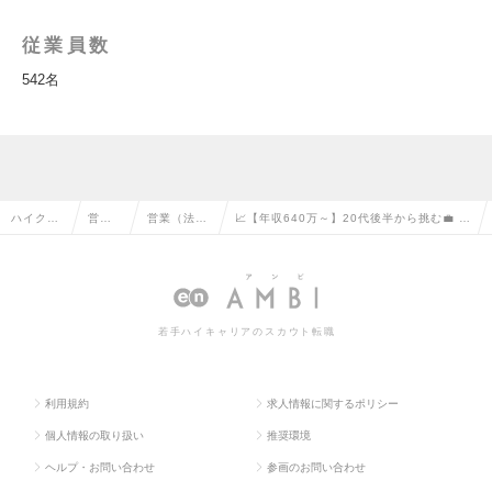
従業員数
542名
ハイクラ
営業
営業（法人
📈【年収640万～】20代後半から挑む💼 大
ス求人TO
系の
向け）の転
手企業向けHRソリューション営業の求人情
P
転職
職
報
若手ハイキャリアのスカウト転職
利用規約
求人情報に関するポリシー
個人情報の取り扱い
推奨環境
ヘルプ・お問い合わせ
参画のお問い合わせ