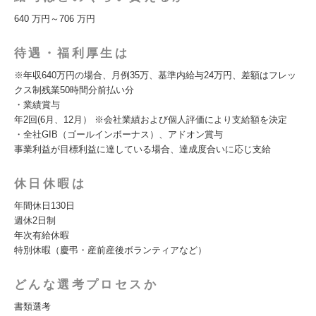
640 万円～706 万円
待遇・福利厚生は
※年収640万円の場合、月例35万、基準内給与24万円、差額はフレッ
クス制残業50時間分前払い分
・業績賞与
年2回(6月、12月） ※会社業績および個人評価により支給額を決定
・全社GIB（ゴールインボーナス）、アドオン賞与
事業利益が目標利益に達している場合、達成度合いに応じ支給
休日休暇は
年間休日130日
週休2日制
年次有給休暇
特別休暇（慶弔・産前産後ボランティアなど）
どんな選考プロセスか
書類選考