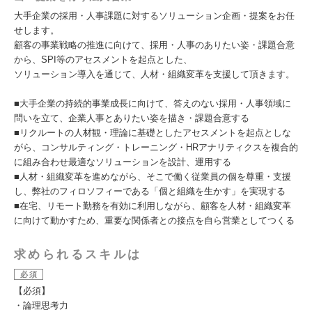
大手企業の採用・人事課題に対するソリューション企画・提案をお任
せします。
顧客の事業戦略の推進に向けて、採用・人事のありたい姿・課題合意
から、SPI等のアセスメントを起点とした、
ソリューション導入を通じて、人材・組織変革を支援して頂きます。
■大手企業の持続的事業成長に向けて、答えのない採用・人事領域に
問いを立て、企業人事とありたい姿を描き・課題合意する
■リクルートの人材観・理論に基礎としたアセスメントを起点としな
がら、コンサルティング・トレーニング・HRアナリティクスを複合的
に組み合わせ最適なソリューションを設計、運用する
■人材・組織変革を進めながら、そこで働く従業員の個を尊重・支援
し、弊社のフィロソフィーである「個と組織を生かす」を実現する
■在宅、リモート勤務を有効に利用しながら、顧客を人材・組織変革
に向けて動かすため、重要な関係者との接点を自ら営業としてつくる
求められるスキルは
必須
【必須】
・論理思考力