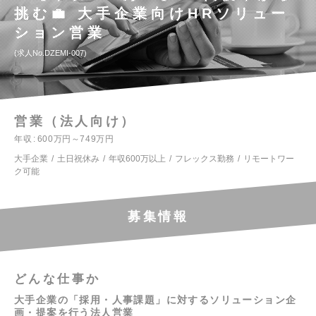
挑む💼 大手企業向けHRソリュー
ション営業
求人No.DZEMI-007
営業（法人向け）
年収
600万円～749万円
大手企業
土日祝休み
年収600万以上
フレックス勤務
リモートワー
ク可能
募集情報
どんな仕事か
大手企業の「採用・人事課題」に対するソリューション企
画・提案を行う法人営業