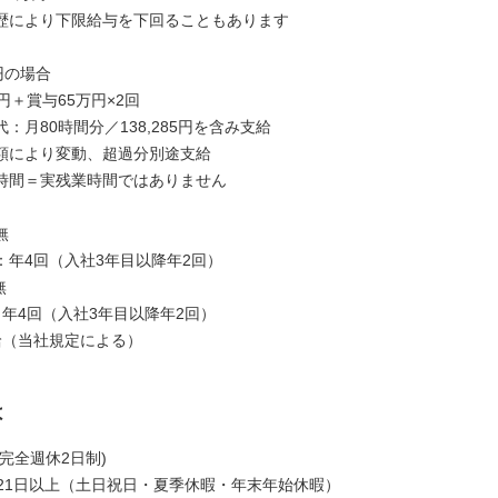
歴により下限給与を下回ることもあります
円の場合
円＋賞与65万円×2回
：月80時間分／138,285円を含み支給
額により変動、超過分別途支給
時間＝実残業時間ではありません
無
：年4回（入社3年目以降年2回）
無
：年4回（入社3年目以降年2回）
給（当社規定による）
は
完全週休2日制)
121日以上（土日祝日・夏季休暇・年末年始休暇）