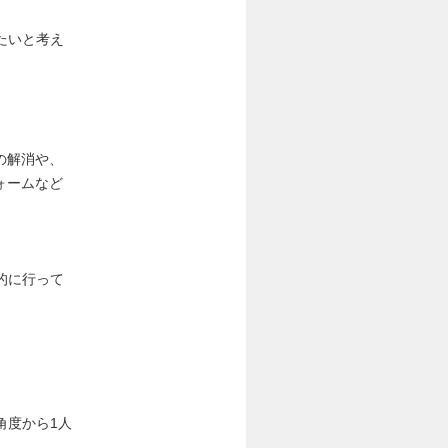
たいと考え
の解消や、
ォームなど
。
的に行って
角度から1人