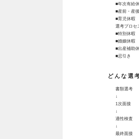
■年次有給
■産前・産
■育児休暇
選考プロセ
■特別休暇
■婚姻休暇
■出産補助
■忌引き
どんな選
書類選考
↓
1次面接
↓
適性検査
↓
最終面接