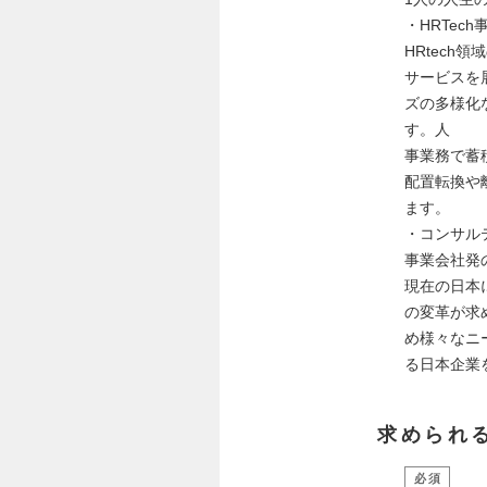
・HRTech
HRtech
サービスを
ズの多様化
す。人
事業務で蓄
配置転換や
ます。
・コンサル
事業会社発
現在の日本
の変革が求
め様々なニ
る日本企業
求められ
必須