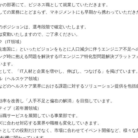
かの部署にて、ビジネス職として就業していただきます。
しての業務にとどまらず、マネジメントにも早期から携わっていただき
のポジションは、選考段階で確定いたします。
は変動いたしますので、ご了承ください。
ク（IT領域）
T先進国に」といったビジョンをもとに人口減少に伴うエンジニア不足へ
ング時に抱える問題を解決するITエンジニア特化型問題解決プラットフ
います。
として、「IT人材と企業を増やし、伸ばし、つなげる」を掲げています
ル（ヘルスケア領域）
などのヘルスケア業界における課題に対するソリューション提供を包括
効率を改善し「人手不足と偏在の解消」を目指しています。
ティブ（若年層領域）
転職サービスを展開している事業部です。
ズに合わせ対応する業界や職種も変化していきます。
トとしての役割だけでなく、市場に合わせてイベント開催など、様々な
の転機に関わっています。