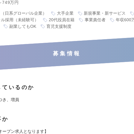
～749万円
り（日系グローバル企業）
大手企業
新規事業・新サービス
ャル採用（未経験可）
20代役員在籍
事業責任者
年収600
副業してもOK
育児支援制度
募集情報
しているのか
つき、増員
事か
オープン求人となります】