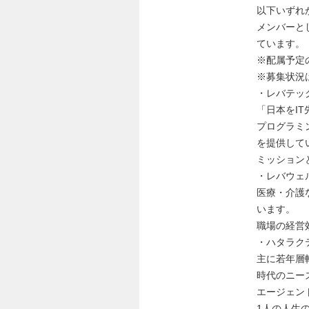
以下いずれ
メンバーと
ています。
※配属予定
※募集状況
・レバテッ
「日本をI
プログラミ
を提供して
ミッション
・レバウェ
医療・介護
います。
職場の経営
・ハタラク
主に若年層
時代のニー
エージェン
1人の人生