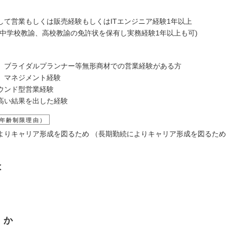
して営業もしくは販売経験もしくはITエンジニア経験1年以上
、中学校教諭、高校教諭の免許状を保有し実務経験1年以上も可)
、ブライダルプランナー等無形商材での営業経験がある方
、マネジメント経験
ウンド型営業経験
高い結果を出した経験
年齢制限理由）
よりキャリア形成を図るため （長期勤続によりキャリア形成を図るため
は
くか