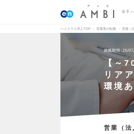
若手
ハイクラス求人TOP
営業系の転職
営業（
掲載期間
26/07
【～7
リアア
環境
営業（法