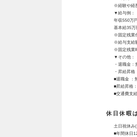
※経験や経
▼給与例：
年収550万
基本給35万
※固定残業代
※給与支給
※固定残業
▼その他：
・退職金：
・昇給昇格
■退職金 ：
■昇給昇格
■交通費支
休日休暇
土日祝休み(
■年間休日