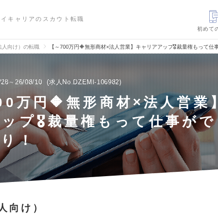
ハイキャリアのスカウト転職
初めて
法人向け）の転職
【～700万円🔶無形商材×法人営業】キャリアアップ🎖️裁量権もって
/28～26/08/10
求人No.DZEMI-106982
00万円🔶無形商材×法人営業
ップ🎖️裁量権もって仕事が
あり！
人向け）