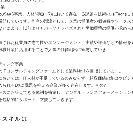
事業
領域のSaaS事業、人材領域(HR)において存在する課題を技術の力(Tech)
展開しています。昨今の潮流として、企業は労働者の価値観やワークス
などにより、以前よりもパーソナライズされた労働環境の提供が求めら
積された従業員の志向性やエンゲージメント、実績や評価などの情報を
離職対策に活用することで人事の価値創出に寄与していき
ティング事業
のITコンサルティングファームとして業界No.1を目指しています。
においては、IT人材が不足しているのみならず、顧客価値の創出やビジ
められるDXに課題を抱える企業が多く存在します。そのた
ーズにお答えできる体制を構築し、デジタルトランスフォーメーション
を包括的にサポート、支援していきます。
るスキルは