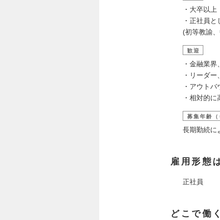
・大卒以上
・正社員と
(初等教諭
歓迎
・金融業界
・リーダー
・アウトバ
・相対的に
募集年齢（
長期勤続に
雇用形態
正社員
どこで働