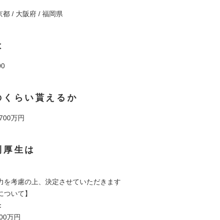
京都 / 大阪府 / 福岡県
は
00
のくらい貰えるか
 700万円
利厚生は
力を考慮の上、決定させていただきます
について】
：
00万円