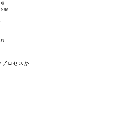
休暇
後休暇
ス
休暇
考プロセスか