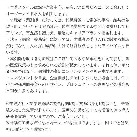
・営業スタイルは深耕営業中心、顧客ごとに異なるニーズに合わせて
オーダーメイド求人を創出します。
・求職者（薬剤師）に対しては、転職背景・ご家族の事情・給与の希
望・叶えたいキャリアのほか、現在の業務スキルなども深掘りしてヒ
アリング。市況感も踏まえ、最適なキャリアプランを提案します。
・法人（病院・薬局等）に対しては、求職者の受け入れに関する相談
だけでなく、人材採用成功に向けて経営視点をもったアドバイスを行
います。
・薬剤師を取り巻く環境はここ数年で大きな変革期を迎えており、国
の医療政策のもと求められる役割が拡大しています。それに伴い単な
る仲介ではなく、個別性の高いコンサルティングを追求できます。
・マネジメントや育成、企画業務にチャレンジしたい場合には、OJT
担当や採用面接官へのアサイン、プロジェクトへの参画などの機会も
早期から多くあります。
※中途入社・業界未経験の割合は約9割、文系出身も8割以上と、未経
験入社した先輩が多くいます。医療の知見がなくても活躍できる導入
研修を実施していますので、ご安心ください。
※研修終了後も豊富な社内ナレッジを活用できますし、困りごとは気
軽に相談できる環境です。