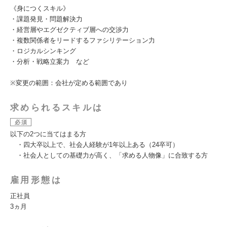
《身につくスキル》
・課題発見・問題解決力
・経営層やエグゼクティブ層への交渉力
・複数関係者をリードするファシリテーション力
・ロジカルシンキング
・分析・戦略立案力 など
※変更の範囲：会社が定める範囲であり
求められるスキルは
必須
以下の2つに当てはまる方
・四大卒以上で、社会人経験が1年以上ある（24卒可）
・社会人としての基礎力が高く、「求める人物像」に合致する方
雇用形態は
正社員
3ヵ月