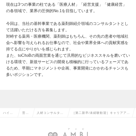
現在は3つの事業の柱である「医療人材」「経営支援」「健康経営」
の各領域で、業界の圧倒的No.1を目指しています。
今回は、当社の基幹事業である薬剤師紹介領域のコンサルタントとし
て活躍いただける方を募集します。
対峙する薬局・医療機関、薬剤師はもちろん、その先の患者や地域社
会へ影響を与えられるお仕事なので、社会や業界全体への貢献実感を
持てる点にやりがいを感じられます。
また、toC/toBの両面営業を通じて汎用的なビジネススキルを磨いてい
ける環境で、新規サービスの開発も積極的に行っているフェーズであ
るため、早期にマネジメントや企画、事業開発にかかわるチャンスも
多いポジションです。
ハイク
営業
人材コンサルタン
［第二新卒/未経験歓迎］キャリアアド
ラス求
系の
ト・コーディネー
バイザー兼法人営業／薬剤師領域／東
人TOP
転職
ターの転職
京勤務の求人情報