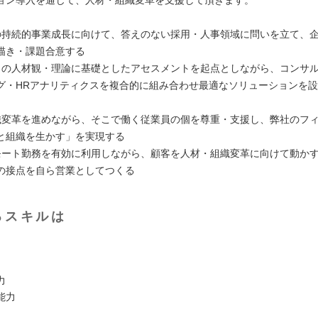
の持続的事業成長に向けて、答えのない採用・人事領域に問いを立て、
描き・課題合意する
トの人材観・理論に基礎としたアセスメントを起点としながら、コンサ
グ・HRアナリティクスを複合的に組み合わせ最適なソリューションを
織変革を進めながら、そこで働く従業員の個を尊重・支援し、弊社のフ
と組織を生かす」を実現する
モート勤務を有効に利用しながら、顧客を人材・組織変革に向けて動か
の接点を自ら営業としてつくる
るスキルは
力
能力