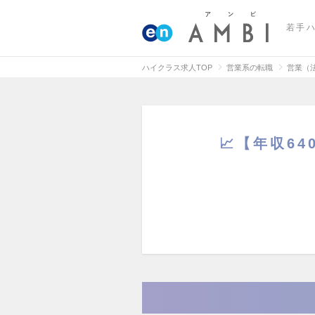
若手
ハイクラス求人TOP
営業系の転職
営業（
📈【年収6