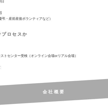
0日
暇
慶弔・産前産後ボランティアなど）
考プロセスか
：テストセンター受検（オンライン会場orリアル会場）
度
会社概要