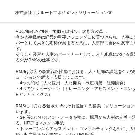
株式会社リクルートマネジメントソリューションズ
VUCA時代の到来、労働人口減少、働き方改革…
今や人事戦略は経営の重要アジェンダに位置づけられ、人事に
バーとして大きな期待が集まると共に、人事部門自体の変革も
す。
そうした経営と人事のパートナーとして、人と組織における課
るのがRMSの仕事です。
RMSは顧客の事業戦略推進における、人・組織の課題を4つの
ューションで解決・支援しています。
・4つの領域（人材採用・人材開発・制度構築・組織開発）
・4つのソリューション（トレーニング・アセスメント・コン
Rアナリティクス）
RMSには異なる領域をそれぞれ担当する営業（ソリューショ
います。
・SPI等のアセスメントデータを軸に、採用から人材の定着・
る、HRアセスメント事業
・トレーニングやアセスメント・コンサルティングを軸に、人
発・制度構築を支援する、OD・HRD事業