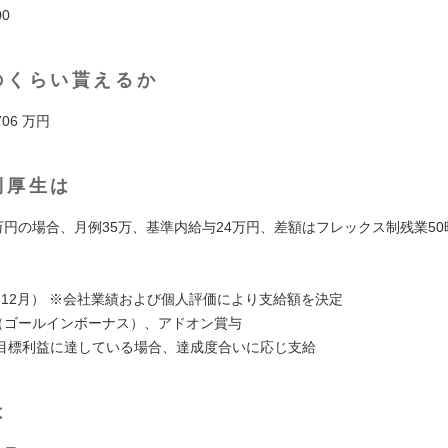
00
のくらい貰えるか
706 万円
利厚生は
0万円の場合、月例35万、基準内給与24万円、差額はフレックス制残業5
月、12月） ※会社業績および個人評価により支給額を決定
B（ゴールインボーナス）、アドオン賞与
目標利益に達している場合、達成度合いに応じ支給
は