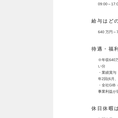
09:00～17:
給与はど
640 万円～
待遇・福
※年収64
い分
・業績賞与
年2回(6
・全社GI
事業利益が
休日休暇