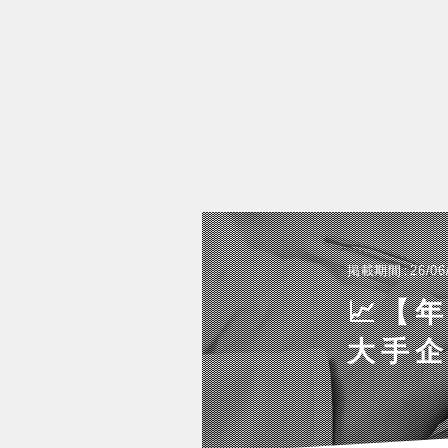
掲載期間
26/06
📈【
大手企