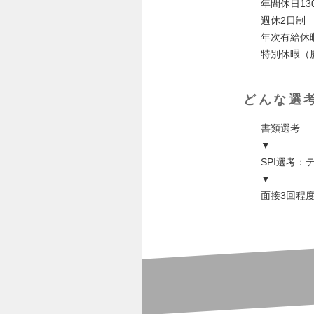
年間休日13
週休2日制
年次有給休
特別休暇（
どんな選
書類選考
▼
SPI選考
▼
面接3回程