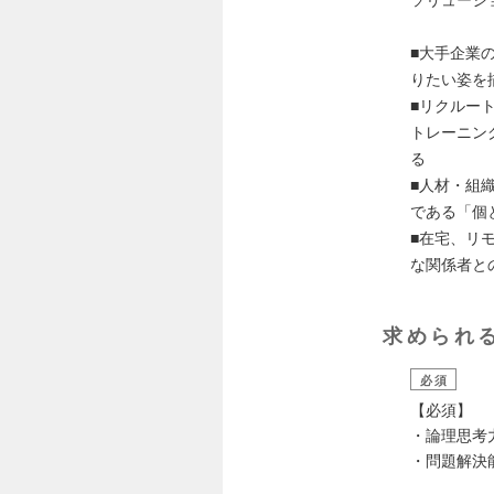
■大手企業
りたい姿を
■リクルー
トレーニン
る
■人材・組
である「個
■在宅、リ
な関係者と
求められ
必須
【必須】
・論理思考
・問題解決