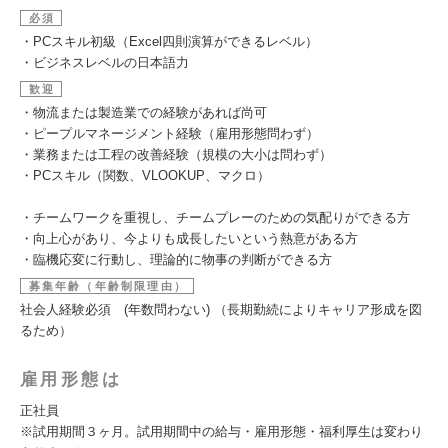
必須
・PCスキル初級（Excel四則演算ができるレベル）
・ビジネスレベルの日本語力
歓迎
・物流または製造業での経験があれば尚可
・ピープルマネージメント経験（雇用形態問わず）
・業務または工程の改善経験（規模の大小は問わず）
・PCスキル（関数、VLOOKUP、マクロ）
・チームワークを重視し、チームプレーのための気配りができる方
・向上心があり、今よりも成長したいという熱意がある方
・臨機応変に行動し、理論的に物事の判断ができる方
募集年齢（年齢制限理由）
社会人経験必須 (年数問わない) （長期勤続によりキャリア形成を図
るため）
雇用形態は
正社員
※試用期間３ヶ月。試用期間中の給与・雇用形態・福利厚生は変わり