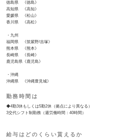
徳島県 《徳島》
高知県 《高知》
愛媛県 《松山》
香川県 《高松》
・九州
福岡県 《筑紫野/吉塚》
熊本県 《熊本》
長崎県 《長崎》
鹿児島県《鹿児島》
・沖縄
沖縄県 《沖縄豊見城》
勤務時間は
◆4勤3休もしくは5勤2休（拠点により異なる）
3交代シフト制勤務（週労働時間：40時間）
給与はどのくらい貰えるか