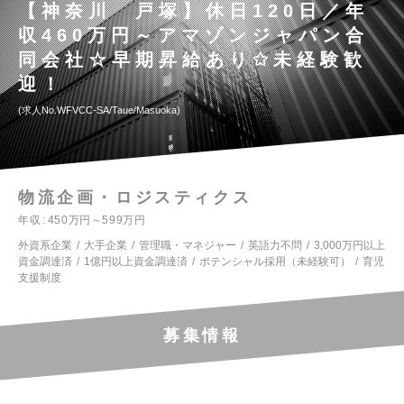
【神奈川 戸塚】休日120日／年
収460万円～アマゾンジャパン合
同会社☆早期昇給あり✩未経験歓
迎！
求人No.WFVCC-SA/Taue/Masuoka
物流企画・ロジスティクス
年収
450万円～599万円
外資系企業
大手企業
管理職・マネジャー
英語力不問
3,000万円以上
資金調達済
1億円以上資金調達済
ポテンシャル採用（未経験可）
育児
支援制度
募集情報