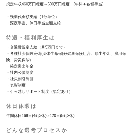
想定年収460万円程度～600万円程度 (年棒＋各種手当)
・残業代全額支給（1分単位）
・深夜手当、休日手当全額支給
待遇・福利厚生は
・交通費規定支給（月5万円まで）
・各種社会保険完備(団体生命保険/健康保険組合、厚生年金、雇用保
険、労災保険)
・確定拠出年金
・社内公募制度
・社員割引制度
・表彰制度
・引っ越しサポート制度（規定あり）
休日休暇は
年間休日169日(4勤3休)or120日(5勤2休)
どんな選考プロセスか