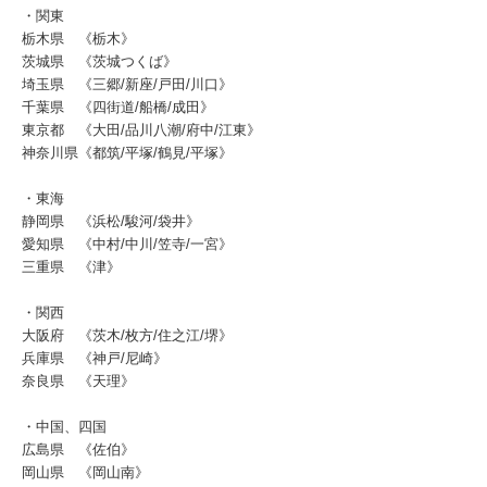
・関東
栃木県 《栃木》
茨城県 《茨城つくば》
埼玉県 《三郷/新座/戸田/川口》
千葉県 《四街道/船橋/成田》
東京都 《大田/品川八潮/府中/江東》
神奈川県《都筑/平塚/鶴見/平塚》
・東海
静岡県 《浜松/駿河/袋井》
愛知県 《中村/中川/笠寺/一宮》
三重県 《津》
・関西
大阪府 《茨木/枚方/住之江/堺》
兵庫県 《神戸/尼崎》
奈良県 《天理》
・中国、四国
広島県 《佐伯》
岡山県 《岡山南》