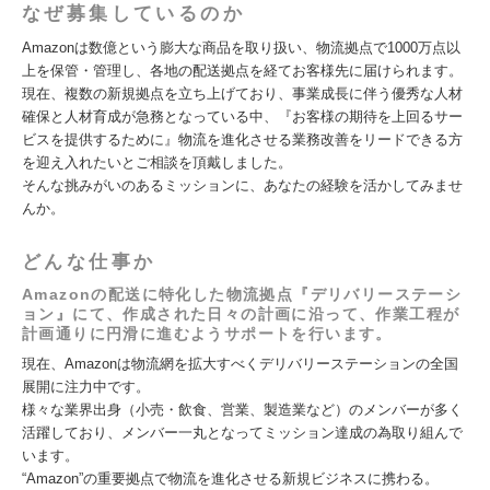
なぜ募集しているのか
Amazonは数億という膨大な商品を取り扱い、物流拠点で1000万点以
上を保管・管理し、各地の配送拠点を経てお客様先に届けられます。
現在、複数の新規拠点を立ち上げており、事業成長に伴う優秀な人材
確保と人材育成が急務となっている中、『お客様の期待を上回るサー
ビスを提供するために』物流を進化させる業務改善をリードできる方
を迎え入れたいとご相談を頂戴しました。
そんな挑みがいのあるミッションに、あなたの経験を活かしてみませ
んか。
どんな仕事か
Amazonの配送に特化した物流拠点『デリバリーステーシ
ョン』にて、作成された日々の計画に沿って、作業工程が
計画通りに円滑に進むようサポートを行います。
現在、Amazonは物流網を拡大すべくデリバリーステーションの全国
展開に注力中です。
様々な業界出身（小売・飲食、営業、製造業など）のメンバーが多く
活躍しており、メンバー一丸となってミッション達成の為取り組んで
います。
“Amazon”の重要拠点で物流を進化させる新規ビジネスに携わる。