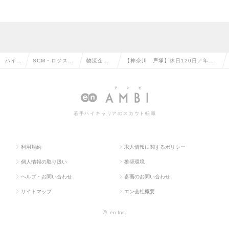
ハイク
SCM・ロジステ
物流企
【神奈川 戸塚】休日120日／年収4
ラス求
ィクス・物流・
画・ロジ
60万円～アマゾンジャパン合同会社
人TO
購買・貿易系の
スティク
☆早期昇給あり✩未経験歓迎！の求人
P
転職
スの転職
情報
若手ハイキャリアのスカウト転職
利用規約
求人情報に関するポリシー
個人情報の取り扱い
推奨環境
ヘルプ・お問い合わせ
参画のお問い合わせ
サイトマップ
エン会社概要
©
en Inc.