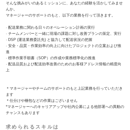
そんな挑みがいのあるミッションに、あなたの経験を活かしてみませ
んか。
マネージャーのサポートのもと、以下の業務を行って頂きます。
· 配送業務に関わる日々のオペレーション計画の実行
· チームメンバーと一緒に現場の課題に対し改善プランの策定、実行
· DSP (運送業務委託先) と協力して配送状況の把握
· 安全・品質・作業効率の向上に向けたプロジェクトの立案および推
進
· 標準作業手順書（SOP）の作成や業務標準化の推進
· 配送品質および配送効率改善のためのお客様アドレス情報の精度向
上
＊マネージャーやチームのサポートのもと上記業務を行っていただき
ます
＊仕分けや梱包などの作業はございません
*マネージャーへのキャリアアップや社内公募による他部署への異動の
チャンスもあります
求められるスキルは