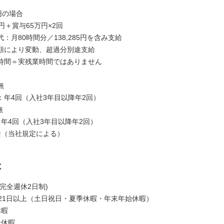
円の場合
円＋賞与65万円×2回
：月80時間分／138,285円を含み支給
額により変動、超過分別途支給
時間＝実残業時間ではありません
無
：年4回（入社3年目以降年2回）
無
：年4回（入社3年目以降年2回）
給（当社規定による）
は
完全週休2日制)
121日以上（土日祝日・夏季休暇・年末年始休暇）
休暇
後休暇