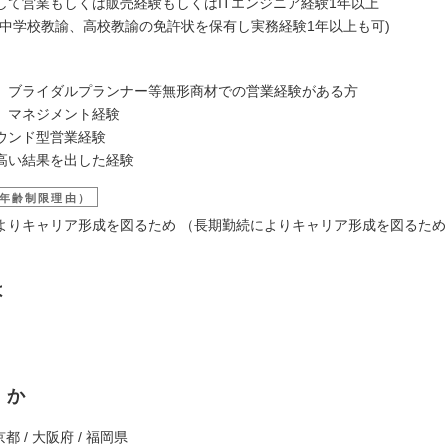
して営業もしくは販売経験もしくはITエンジニア経験1年以上
、中学校教諭、高校教諭の免許状を保有し実務経験1年以上も可)
、ブライダルプランナー等無形商材での営業経験がある方
、マネジメント経験
ウンド型営業経験
高い結果を出した経験
年齢制限理由）
よりキャリア形成を図るため （長期勤続によりキャリア形成を図るため
は
くか
京都 / 大阪府 / 福岡県