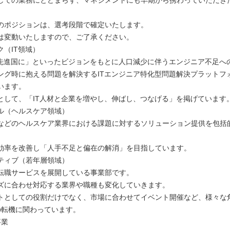
しての業務にとどまらず、マネジメントにも早期から携わっていただき
のポジションは、選考段階で確定いたします。
は変動いたしますので、ご了承ください。
ク（IT領域）
T先進国に」といったビジョンをもとに人口減少に伴うエンジニア不足へ
ング時に抱える問題を解決するITエンジニア特化型問題解決プラットフ
います。
として、「IT人材と企業を増やし、伸ばし、つなげる」を掲げています
ル（ヘルスケア領域）
などのヘルスケア業界における課題に対するソリューション提供を包括
効率を改善し「人手不足と偏在の解消」を目指しています。
ティブ（若年層領域）
転職サービスを展開している事業部です。
ズに合わせ対応する業界や職種も変化していきます。
トとしての役割だけでなく、市場に合わせてイベント開催など、様々な
の転機に関わっています。
事業