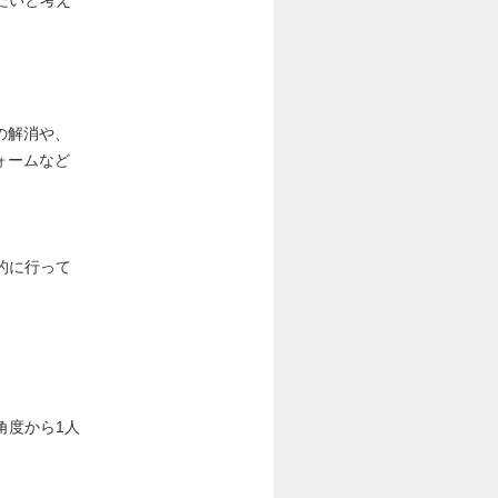
たいと考え
の解消や、
ォームなど
。
的に行って
角度から1人