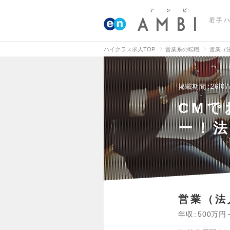
若手
ハイクラス求人TOP
営業系の転職
営業（
掲載期間
26/07
CM
ー！
営業（法
年収
500万円