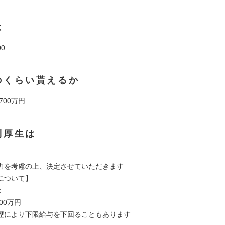
は
00
のくらい貰えるか
 700万円
利厚生は
力を考慮の上、決定させていただきます
について】
：
00万円
歴により下限給与を下回ることもあります