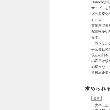
HRtech
サービスを
ズの多様化
す。人
事業務で蓄
配置転換や
ます。
・コンサル
事業会社発
現在の日本
の変革が求
め様々なニ
る日本企業
求められ
必須
・大卒以上