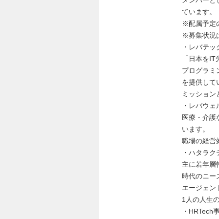
メンバーと
ています。
※配属予定
※募集状況
・レバテッ
「日本をI
プログラミ
を提供して
ミッション
・レバウェ
医療・介護
います。
職場の経営
・ハタラク
主に若年層
時代のニー
エージェン
1人の人生
・HRTech