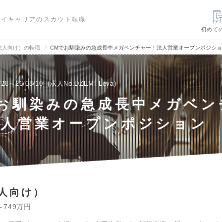
ハイキャリアのスカウト転職
初めて
法人向け）の転職
CMでお馴染みの急成長中メガベンチャー！法人営業オープンポジシ
/28～26/08/10
求人No.DZEMI-Leva
でお馴染みの急成長中メガベン
法人営業オープンポジション
人向け）
～749万円