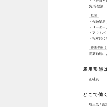
・正社員と
(初等教諭
歓迎
・金融業界
・リーダー
・アウトバ
・相対的に
募集年齢（
長期勤続に
雇用形態
正社員
どこで働
埼玉県 / 東