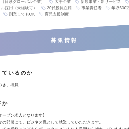
り（日系グローバル企業）
大手企業
新規事業・新サービス
ャル採用（未経験可）
20代役員在籍
事業責任者
年収600
副業してもOK
育児支援制度
募集情報
しているのか
つき、増員
事か
オープン求人となります】
かの部署にて、ビジネス職として就業していただきます。