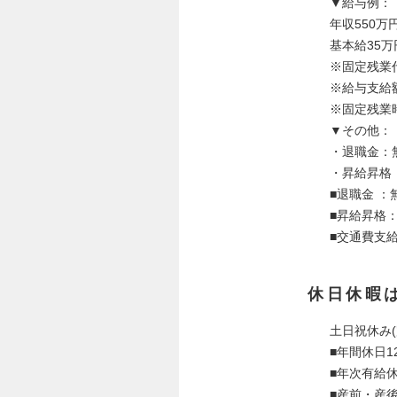
▼給与例：
年収550万
基本給35万
※固定残業代
※給与支給
※固定残業
▼その他：
・退職金：
・昇給昇格
■退職金 ：
■昇給昇格
■交通費支
休日休暇
土日祝休み(
■年間休日
■年次有給
■産前・産