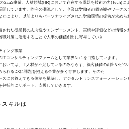
領域のSaaS事業、人材領域(HR)において存在する課題を技術の力(Tech)
展開しています。昨今の潮流として、企業は労働者の価値観やワークス
などにより、以前よりもパーソナライズされた労働環境の提供が求めら
積された従業員の志向性やエンゲージメント、実績や評価などの情報を
離職対策に活用することで人事の価値創出に寄与していき
ティング事業
のITコンサルティングファームとして業界No.1を目指しています。
においては、IT人材が不足しているのみならず、顧客価値の創出やビジ
められるDXに課題を抱える企業が多く存在します。そのた
ーズにお答えできる体制を構築し、デジタルトランスフォーメーション
を包括的にサポート、支援していきます。
るスキルは