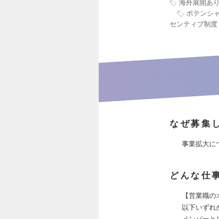
海外展開あ
ポテンシ
センティブ制度
なぜ募集
事業拡大に
どんな仕
【営業職の
以下いずれ