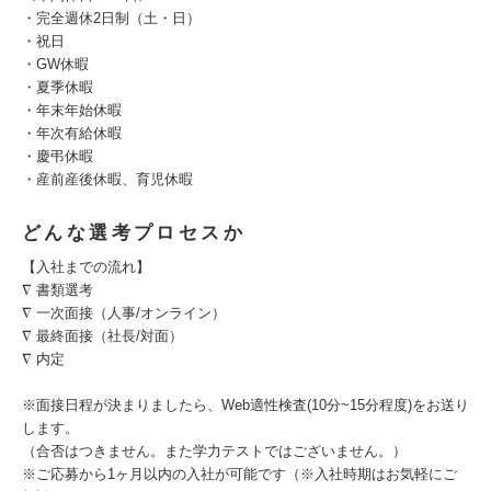
・完全週休2日制（土・日）
・祝日
・GW休暇
・夏季休暇
・年末年始休暇
・年次有給休暇
・慶弔休暇
・産前産後休暇、育児休暇
どんな選考プロセスか
【入社までの流れ】
∇ 書類選考
∇ 一次面接（人事/オンライン）
∇ 最終面接（社長/対面）
∇ 内定
※面接日程が決まりましたら、Web適性検査(10分~15分程度)をお送り
します。
（合否はつきません。また学力テストではございません。）
※ご応募から1ヶ月以内の入社が可能です（※入社時期はお気軽にご