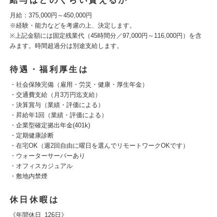
給与はどのくらい貰えるか
月給：375,000円～450,000円
※経験・能力などを考慮の上、決定します。
※上記金額には固定残業代（45時間分／97,000円～116,000円）を含
みます。時間超過分は別途支給します。
待遇・福利厚生は
・社会保険完備（雇用・労災・健康・厚生年金）
・交通費支給（月3万円迄支給）
・決算賞与（業績・評価による）
・昇給年1回（業績・評価による）
・企業型確定拠出年金(401k)
・定期健康診断
・在宅OK（週2回自由に曜日を選んでリモートワークOKです）
・ウォーターサーバーあり
・オフィスカジュアル
・敷地内禁煙
休日休暇は
《年間休日 126日》