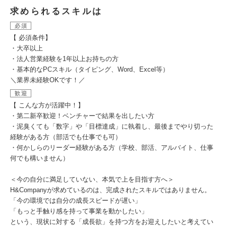
求められるスキルは
必須
【 必須条件】
・大卒以上
・法人営業経験を1年以上お持ちの方
・基本的なPCスキル（タイピング、Word、Excel等）
＼業界未経験OKです！／
歓迎
【 こんな方が活躍中！】
・第二新卒歓迎！ベンチャーで結果を出したい方
・泥臭くても「数字」や「目標達成」に執着し、最後までやり切った
経験がある方（部活でも仕事でも可）
・何かしらのリーダー経験がある方（学校、部活、アルバイト、仕事
何でも構いません）
＜今の自分に満足していない、本気で上を目指す方へ＞
H&Companyが求めているのは、完成されたスキルではありません。
「今の環境では自分の成長スピードが遅い」
「もっと手触り感を持って事業を動かしたい」
という、現状に対する「成長欲」を持つ方をお迎えしたいと考えてい