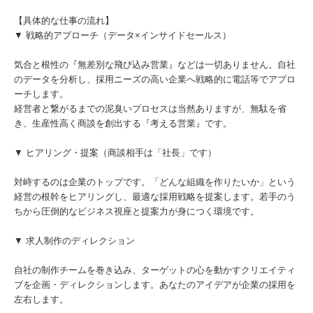
【具体的な仕事の流れ】
▼ 戦略的アプローチ（データ×インサイドセールス）
気合と根性の『無差別な飛び込み営業』などは一切ありません。自社
のデータを分析し、採用ニーズの高い企業へ戦略的に電話等でアプロ
ーチします。
経営者と繋がるまでの泥臭いプロセスは当然ありますが、無駄を省
き、生産性高く商談を創出する『考える営業』です。
▼ ヒアリング・提案（商談相手は「社長」です）
対峙するのは企業のトップです。「どんな組織を作りたいか」という
経営の根幹をヒアリングし、最適な採用戦略を提案します。若手のう
ちから圧倒的なビジネス視座と提案力が身につく環境です。
▼ 求人制作のディレクション
自社の制作チームを巻き込み、ターゲットの心を動かすクリエイティ
ブを企画・ディレクションします。あなたのアイデアが企業の採用を
左右します。