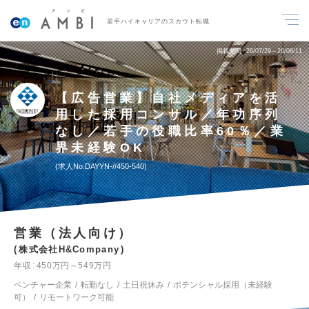
若手ハイキャリアのスカウト転職
掲載期間
26/07/29～26/08/11
【広告営業】自社メディアを活
用した採用コンサル／年功序列
なし／若手の役職比率60％／業
界未経験OK
求人No.DAYYN-//450-540
営業（法人向け）
株式会社H&Company
年収
450万円～549万円
ベンチャー企業
転勤なし
土日祝休み
ポテンシャル採用（未経験
可）
リモートワーク可能