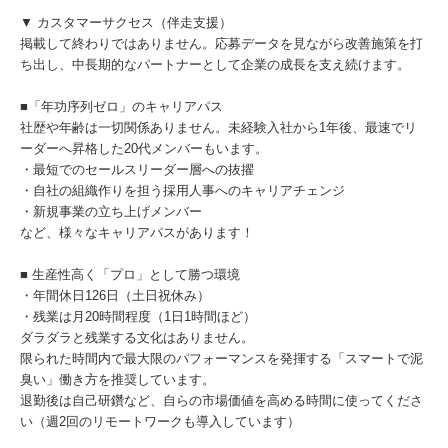
▼ カスタマーサクセス（伴走支援）
掲載して終わりではありません。応募データを見ながら改善施策を打
ち出し、中長期的なパートナーとして企業の成長を支え続けます。
■「年功序列ゼロ」のキャリアパス
社歴や年齢は一切関係ありません。未経験入社から1年後、最速でリ
ーダーへ昇格した20代メンバーもいます。
・最短でのセールスリーダー層への抜擢
・自社の組織作りを担う採用人事へのキャリアチェンジ
・新規事業の立ち上げメンバー
など、様々なキャリアパスがあります！
■ 生産性高く「プロ」として勝つ環境
・年間休日126日（土日祝休み）
・残業は月20時間程度（1日1時間ほど）
ダラダラと残業する文化はありません。
限られた時間内で最大限のパフォーマンスを発揮する「スマートで泥
臭い」働き方を推奨しています。
退勤後は自己研鑽など、自らの市場価値を高める時間に使ってくださ
い（週2回のリモートワークも導入しています）