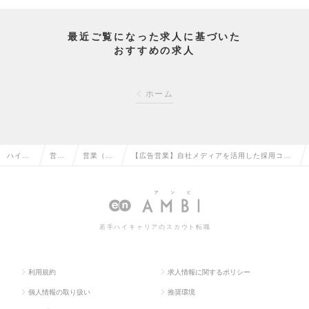
最近ご覧になった求人に基づいた
おすすめの求人
ホーム
ハイク
営業
営業（法
【広告営業】自社メディアを活用した採用コン
ラス求
系の
人向け）
サル／年功序列なし／若手の役職比率60％／業
人TOP
転職
の転職
界未経験OKの求人情報
若手ハイキャリアのスカウト転職
利用規約
求人情報に関するポリシー
個人情報の取り扱い
推奨環境