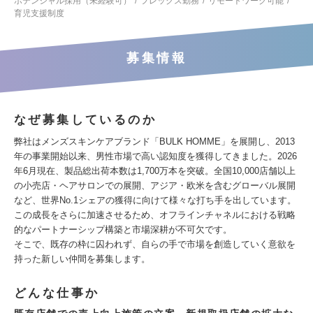
ポテンシャル採用（未経験可）
フレックス勤務
リモートワーク可能
育児支援制度
募集情報
なぜ募集しているのか
弊社はメンズスキンケアブランド「BULK HOMME」を展開し、2013
年の事業開始以来、男性市場で高い認知度を獲得してきました。2026
年6月現在、製品総出荷本数は1,700万本を突破。全国10,000店舗以上
の小売店・ヘアサロンでの展開、アジア・欧米を含むグローバル展開
など、世界No.1シェアの獲得に向けて様々な打ち手を出しています。
この成長をさらに加速させるため、オフラインチャネルにおける戦略
的なパートナーシップ構築と市場深耕が不可欠です。
そこで、既存の枠に囚われず、自らの手で市場を創造していく意欲を
持った新しい仲間を募集します。
どんな仕事か