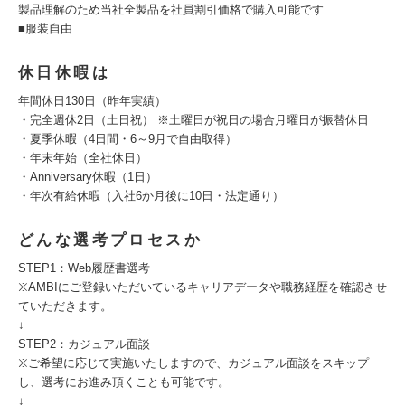
製品理解のため当社全製品を社員割引価格で購入可能です
■服装自由
休日休暇は
年間休日130日（昨年実績）
・完全週休2日（土日祝） ※土曜日が祝日の場合月曜日が振替休日
・夏季休暇（4日間・6～9月で自由取得）
・年末年始（全社休日）
・Anniversary休暇（1日）
・年次有給休暇（入社6か月後に10日・法定通り）
どんな選考プロセスか
STEP1：Web履歴書選考
※AMBIにご登録いただいているキャリアデータや職務経歴を確認させ
ていただきます。
↓
STEP2：カジュアル面談
※ご希望に応じて実施いたしますので、カジュアル面談をスキップ
し、選考にお進み頂くことも可能です。
↓