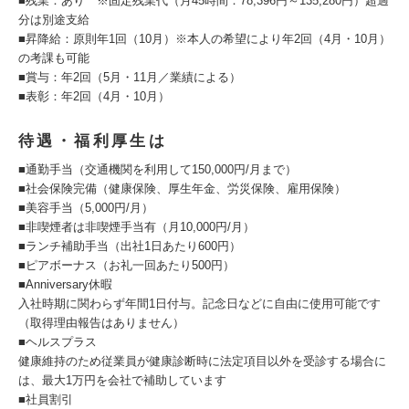
■残業：あり ※固定残業代（月45時間：78,396円～135,280円）超過
分は別途支給
■昇降給：原則年1回（10月）※本人の希望により年2回（4月・10月）
の考課も可能
■賞与：年2回（5月・11月／業績による）
■表彰：年2回（4月・10月）
待遇・福利厚生は
■通勤手当（交通機関を利用して150,000円/月まで）
■社会保険完備（健康保険、厚生年金、労災保険、雇用保険）
■美容手当（5,000円/月）
■非喫煙者は非喫煙手当有（月10,000円/月）
■ランチ補助手当（出社1日あたり600円）
■ピアボーナス（お礼一回あたり500円）
■Anniversary休暇
入社時期に関わらず年間1日付与。記念日などに自由に使用可能です
（取得理由報告はありません）
■ヘルスプラス
健康維持のため従業員が健康診断時に法定項目以外を受診する場合に
は、最大1万円を会社で補助しています
■社員割引