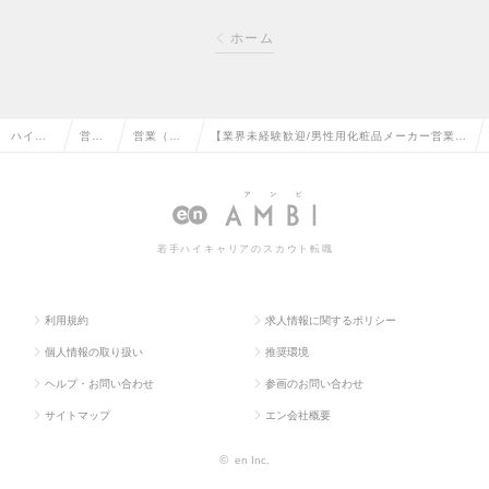
ホーム
ハイク
営業
営業（法
【業界未経験歓迎/男性用化粧品メーカー営業】
ラス求
系の
人向け）
若手活躍中！累計出荷1700万本超。世界No.1
人TOP
転職
の転職
を目指すの求人情報
若手ハイキャリアのスカウト転職
利用規約
求人情報に関するポリシー
個人情報の取り扱い
推奨環境
ヘルプ・お問い合わせ
参画のお問い合わせ
サイトマップ
エン会社概要
©
en Inc.