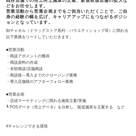
既存店舗での売上向上施策の立案、新規取扱店舗の拡大な
どをお任せします。
営業活動から営業企画までをご担当いただくことで、ご自
身の経験の幅を広げ、キャリアアップにもつながるポジシ
ョンとなっています。
卸チャネル（ドラッグストア系列・バラエティショップ等）に関わる
以下業務をリードしていただきます。
■営業活動
・商談アポイントの獲得
・商談資料の作成
・本部商談/店舗商談
・商談後～導入までのクロージング業務
・導入店舗様のアフターフォロー業務
■営業企画
・店頭マーケティングに関わる施策立案/実施
┗ POSデータ（売上データ）を分析し、販促施策を立案する など
#チャレンジできる環境