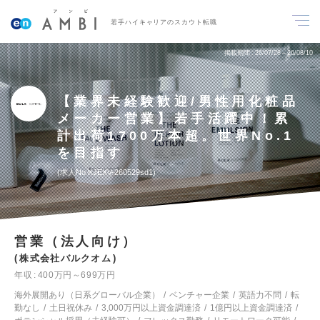
若手ハイキャリアのスカウト転職
掲載期間
26/07/28～26/08/10
【業界未経験歓迎/男性用化粧品
メーカー営業】若手活躍中！累
計出荷1700万本超。世界No.1
を目指す
求人No.KJEXV-260529sd1
営業（法人向け）
株式会社バルクオム
年収
400万円～699万円
海外展開あり（日系グローバル企業）
ベンチャー企業
英語力不問
転
勤なし
土日祝休み
3,000万円以上資金調達済
1億円以上資金調達済