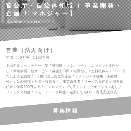
官公庁・自治体領域 / 事業開発・
企画 / マネジャー】
求人No.JUPFS-00333
営業（法人向け）
年収
600万円～1199万円
上場企業
ベンチャー企業
管理職・マネジャー
マネジメント業務な
し
新規事業・新サービス
英語力不問
転勤なし
土日祝休み
3,000万
円以上資金調達済
1億円以上資金調達済
ポテンシャル採用（未経験
可）
CxO候補
社長・役員直下
事業責任者
サービス責任者
開発責
任者
年収600万以上
インセンティブ制度
ストックオプションあり
フレックス勤務
リモートワーク可能
副業してもOK
育児支援制度
募集情報