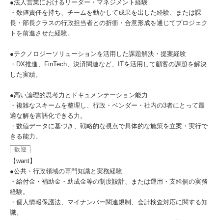
●法人営業におけるリーダー・マネジメント経験
・数値責任を持ち、チームを動かして成果を出した経験、または課
長・部長クラスの行政担当者との折衝・合意形成を通じてプロジェク
トを前進させた経験。
●テクノロジーソリューションを活用した課題解決・提案経験
・DX推進、FinTech、決済関連など、ITを活用して顧客の課題を解決
した実績。
●高い論理的思考力とドキュメンテーション能力
・複雑なスキームを整理し、行政・ベンダー・社内の3者にとって最
適な解を言語化できる力。
・数値データに基づき、戦略的な視点で具体的な施策を立案・実行で
きる能力。
歓迎
【want】
●公共・行政領域の専門知識と実務経験
・給付金・補助金・助成金等の制度設計、または運用・支給側の実務
経験。
・個人情報保護法、マイナンバー関連規制、会計検査対応に関する知
識。