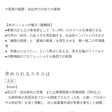
※変更の範囲：会社内での全ての業務
【本ポジションの魅力 / 醍醐味】
●事業の立ち上げ体現者として「0→100」のスケールを体感できる
●日本の「給付」のあり方を再定義する、社会的インパクトの大きさ
●「極限の規律」と「爆速の推進」を両立させる、唯一無二の市場価
値
●「何者かになりたい」という野心に応える、実力主義のフィールド
●少数精鋭のプロフェッショナル集団での刺激
求められるスキルは
必須
【must】
●官公庁・自治体向け営業、または事業開発の実務経験（3年以上）
・行政特有の意思決定フローや調達プロセス（入札・公募・プロポー
ザル対応等）を深く理解し、自ら提案書作成や実務を牽引した経験。