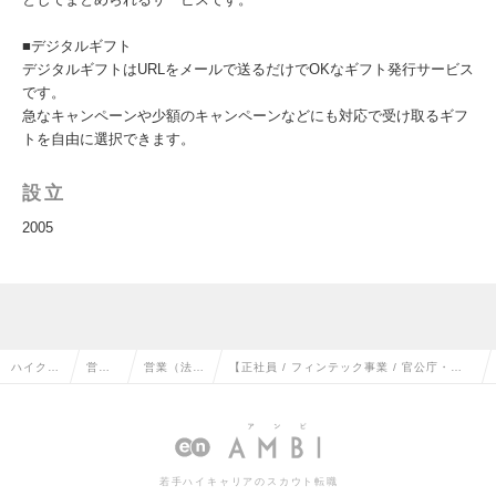
■デジタルギフト
デジタルギフトはURLをメールで送るだけでOKなギフト発行サービス
です。
急なキャンペーンや少額のキャンペーンなどにも対応で受け取るギフ
トを自由に選択できます。
設立
2005
ハイクラ
営業
営業（法人
【正社員 / フィンテック事業 / 官公庁・自
ス求人T
系の
向け）の転
治体領域 / 事業開発・企画 / マネジャー】
OP
転職
職
の求人情報
若手ハイキャリアのスカウト転職