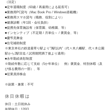
（法定）
■定年退職制度（60歳 / 再雇用による延長可）
■業務用PC貸与（Mac Book Pro / Windows搭載機）
■業務用スマホ貸与（職務、役割により）
■健康診断（年1回・会社負担）
■提携先保育施設有（保育園、幼稚園、等）
■インセンティブ（不定期 / 月単位～ / 褒賞金、等）
■慶弔見舞金
■住宅補助制度
※東京本社の鉄道最寄り駅より”3駅以内”（代々木八幡駅、代々木公園
駅から2駅目迄 / 試用期間満了後より適用）
■永年勤続表彰制度
※勤続年数に応じて支給（5か年単位） 例）褒賞金、特別休暇（及
び係る費用の一部）、等
■従業員持株会
※副業・兼業：不可
休日休暇は
休日：土日祝休み
年間休日：120日