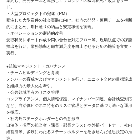
集約し、開発チームと連携してプロダクトの機能拡充・改善をリー
ド。
・大型プロジェクトの完遂（PM）
受注した大型案件の社会実装に向け、社内の開発・運用チームを横断
的にまとめ、期日通りの納品と安定稼働を実現。
・オペレーションの継続的改善
受取状況レポート作成や問い合わせ対応フロー等、現場視点での課題
抽出を行い、業務効率と顧客満足度を向上させるための施策を立案・
実行。
●組織マネジメント・ガバナンス
・チームビルディングと育成
メンバーの育成およびマネジメントを行い、ユニット全体の目標達成
と組織力の最大化を牽引。
・公共領域固有のリスク管理
コンプライアンス、個人情報保護、マイナンバー関連、会計検査対応
など、自治体ビジネス特有のリスク管理とデータに基づく適正な運用
を徹底。
・社内外ステークホルダーとの合意形成
自治体・省庁の担当者（課長・部長クラス）や外部パートナー、社内
経営層等、多岐にわたるステークホルダーを巻き込んだ意思決定の推
進。