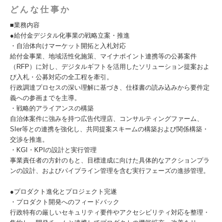
どんな仕事か
■業務内容
●給付金デジタル化事業の戦略立案・推進
・自治体向けマーケット開拓と入札対応
給付金事業、地域活性化施策、マイナポイント連携等の公募案件
（RFP）に対し、デジタルギフトを活用したソリューション提案およ
び入札・公募対応の全工程を牽引。
行政調達プロセスの深い理解に基づき、仕様書の読み込みから要件定
義への参画までを主導。
・戦略的アライアンスの構築
自治体案件に強みを持つ広告代理店、コンサルティングファーム、
SIer等との連携を強化し、共同提案スキームの構築および関係構築・
交渉を推進。
・KGI・KPIの設計と実行管理
事業責任者の方針のもと、目標達成に向けた具体的なアクションプラ
ンの設計、およびパイプライン管理を含む実行フェーズの進捗管理。
●プロダクト進化とプロジェクト完遂
・プロダクト開発へのフィードバック
行政特有の厳しいセキュリティ要件やアクセシビリティ対応を整理・