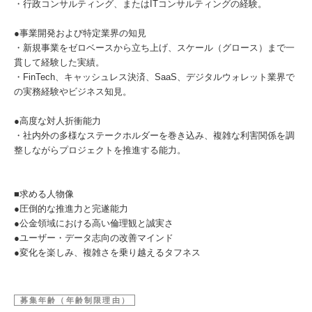
・行政コンサルティング、またはITコンサルティングの経験。
●事業開発および特定業界の知見
・新規事業をゼロベースから立ち上げ、スケール（グロース）まで一
貫して経験した実績。
・FinTech、キャッシュレス決済、SaaS、デジタルウォレット業界で
の実務経験やビジネス知見。
●高度な対人折衝能力
・社内外の多様なステークホルダーを巻き込み、複雑な利害関係を調
整しながらプロジェクトを推進する能力。
■求める人物像
●圧倒的な推進力と完遂能力
●公金領域における高い倫理観と誠実さ
●ユーザー・データ志向の改善マインド
●変化を楽しみ、複雑さを乗り越えるタフネス
募集年齢（年齢制限理由）