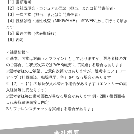
【1】書類選考
【2】会社説明会・カジュアル面談（担当、または部門責任者）
【3】一次面接（担当、または部門責任者）
【4】性格診断・適性検査（MIKIWAME） ※"WEB"上にて行って頂き
ます
【5】最終面接（代表取締役）
【6】内定
＜補足情報＞
※基本、面接は対面（オフライン）としておりますが、選考者様の方
のご都合、ご状況次第では"WEB面接"にて実施する場合もあります
※選考者様のご希望、ご意向次第ではありますが、選考中にフォロー
アップ（社員面談、職場見学、等）を行なう場合があります
※【2】～【4】の順番が入れ替わる場合があります（エントリーの流
入経路毎に異なります）
※選考者様毎に選考回数が異なる場合があります 例）2回 / 役員面接
→代表取締役面接→内定
※リファレンスチェックを実施する場合があります
会社概要