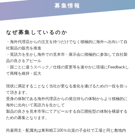
募集情報
なぜ募集しているのか
・海外代理店からの注文を待つだけでなく積極的に海外へ出向いて自
社製品の販売を推進
・英語力を生かし海外での見本市・展示会に積極的に参加して自社製
品の良さをアピール
・国ごとに違うスペック／仕様の変更等を速やかに現場にFeedbackし
て商権を維持・拡大
現状に満足することなく当社が更なる進化を遂げるための一役を担っ
て頂きます。
受身の体制である海外代理店からの発注待ちの体制からより積極的に
海外に出向いて英語力を生かして
製品の良さを見本市等にてアピールする自己開拓型の体制を構築する
ための募集となります。
尚雇用主・配属先は東和精工100％出資の子会社で工場と同じ敷地内