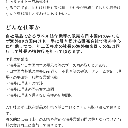
にありますトーワ株式会社に
なる予定です。同社は社長も東和精工の社長が兼務しており処遇等は
なんら東和精工と変わりはありません。
どんな仕事か
自社製品であるラベル貼付機等の販売を日本国内のみなら
ず海外60カ国向けも一手に引き受ける販売会社で海外中心
に行動しつつ、年二回程度の社長の海外顧客回りの際は同
行して社長の補佐役を担って頂きます。
▼具体的業務
・海外及び日本国内での展示会等のブース内の取りまとめ役。
・日本国内各地の主要User廻り 不具合等の確認 クレーム対応 現
場への要請等一般的な営業活動
・海外代理店との交渉
・海外代理店の固有客先訪問
・海外代理店を通さない商権の新規開拓
入社後まずは既存製品の仕様を覚えて頂くことから取り組んで頂きま
す。
将来的には売り上げの80％を占める海外営業部門の柱となって頂き当
社の業績向上に寄与して頂きます。