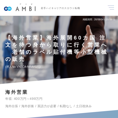
若手ハイキャリアのスカウト転職
掲載期間
26/08/04～26/08/31
【海外営業】海外展開60カ国 注
文を待つ身から取りに行く営業へ
老舗のラベル貼付機等小型機械
の販売
求人No.VXECA-NRAY021
海外営業
年収
400万円～499万円
海外出張
海外折衝
英語力が必要
転勤なし
土日祝休み