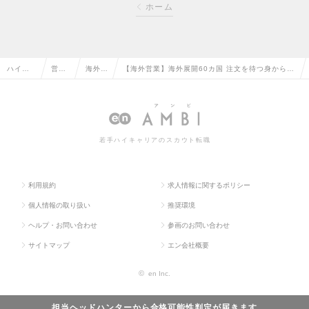
ホーム
ハイク
営業
海外営
【海外営業】海外展開60カ国 注文を待つ身から取
ラス求
系の
業の転
りに行く営業へ 老舗のラベル貼付機等小型機械
人TOP
転職
職
の販売の求人情報
若手ハイキャリアのスカウト転職
利用規約
求人情報に関するポリシー
個人情報の取り扱い
推奨環境
ヘルプ・お問い合わせ
参画のお問い合わせ
サイトマップ
エン会社概要
©
en Inc.
担当ヘッドハンターから
合格可能性判定
が届きます