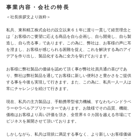
事業内容・会社の特長
＜社長挨拶文より抜粋＞
私共、東和精工株式会社の設立以来６１年に渡り一貫して経営理念と
は「お客様のご要望に応える商品を自ら企画し、自ら開発し、自ら製
造し、自ら売る事」であります。この為に、弊社は、お客様の声に耳
を澄まし、お客様が感じられる困難を捉え、これを解決する為のアイ
デアを作り出し、製品化する為に全力を挙げております。
お客様に弊社製品の価値を認めて頂く事が弊社社員共通の喜びであ
り、弊社は弊社製品を通してお客様に新しい便利さと豊かさをご提供
する事を今後も実現して行きます。また、この為に、私共一人一人は
常にチャレンジを続けて行きます。
現在、私共の主力製品は、手動携帯型省力機械、すなわちハンドラベ
ラーやラベルアプリケーターであります。お陰様でその品質、機能、
価格はお客様より高い評価を頂き、全世界６０カ国を越える市場にて
ビジネスを展開させて頂いております。
しかしながら、私共は現状に満足する事なく、より新しいお客様価値