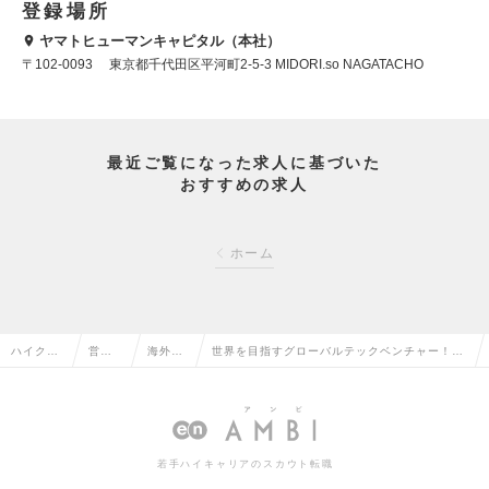
登録場所
ヤマトヒューマンキャピタル（本社）
〒102-0093 東京都千代田区平河町2-5-3 MIDORI.so NAGATACHO
最近ご覧になった求人に基づいた
おすすめの求人
ホーム
ハイクラ
営業
海外営
世界を目指すグローバルテックベンチャー！
ス求人TO
系の
業の転
海外営業で開けるグローバルキャリアの求人情
P
転職
職
報
若手ハイキャリアのスカウト転職