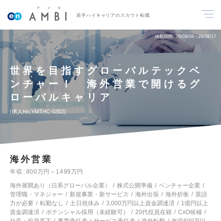
若手ハイキャリアのスカウト転職
掲載期間
26/08/04～26/08/17
世界を目指すグローバルテックベ
ンチャー！ 海外営業で開けるグ
ローバルキャリア
求人No.YMTHC-0302
海外営業
年収
800万円～1499万円
海外展開あり（日系グローバル企業）
株式公開準備
ベンチャー企業
管理職・マネジャー
新規事業・新サービス
海外出張
海外折衝
英語
力が必要
転勤なし
土日祝休み
3,000万円以上資金調達済
1億円以上
資金調達済
ポテンシャル採用（未経験可）
20代役員在籍
CxO候補