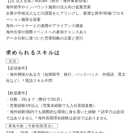
【2】法人営業／BizDev（留学・海外事業領域）
海外留学やインバウンド施策の法人向け提案営業
企業や学校法人などの課題をヒアリングし、最適な留学/研修/プロモ
ーション施策を提案
海外パートナーとの連携やアライアンス構築
海外出張や国際イベントへの参加チャンスあり
データ分析に基づいた営業戦略の立案と実行
求められるスキルは
必須
【必須条件】
・海外興味がある方（短期留学、旅行、バックパック、外国語、異文
化など）＊英語スキル不問
【歓迎要件】
・社数：2社まで（弊社で3社目）
・営業経験1年以上（営業未経験でも入社実績多数）
・海外経験/国内でも国際的な環境に身を置いた経験 ＊語学力は必須
ではありません ＊海外長期滞在経験は必須ではありません
募集年齢（年齢制限理由）
22歳 ～ 34歳 （長期勤続によりキャリア形成を図るため）