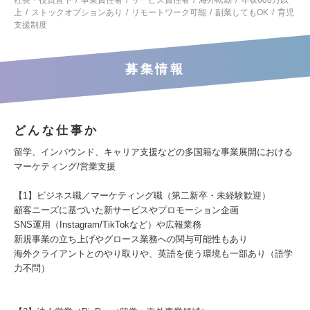
社長・役員直下
事業責任者
サービス責任者
海外転勤
年収600万以
上
ストックオプションあり
リモートワーク可能
副業してもOK
育児
支援制度
募集情報
どんな仕事か
留学、インバウンド、キャリア支援などの多国籍な事業展開における
マーケティング/営業支援
【1】ビジネス職／マーケティング職（第二新卒・未経験歓迎）
顧客ニーズに基づいた新サービスやプロモーション企画
SNS運用（Instagram/TikTokなど）や広報業務
新規事業の立ち上げやグロース業務への関与可能性もあり
海外クライアントとのやり取りや、英語を使う環境も一部あり（語学
力不問）