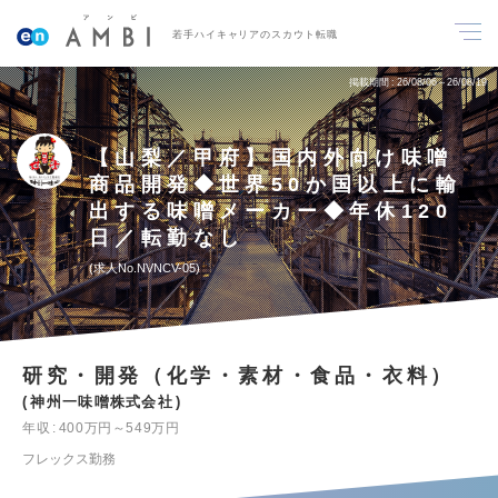
若手ハイキャリアのスカウト転職
掲載期間
26/08/06～26/08/19
【山梨／甲府】国内外向け味噌
商品開発◆世界50か国以上に輸
出する味噌メーカー◆年休120
日／転勤なし
求人No.NVNCV-05
研究・開発（化学・素材・食品・衣料）
神州一味噌株式会社
年収
400万円～549万円
フレックス勤務