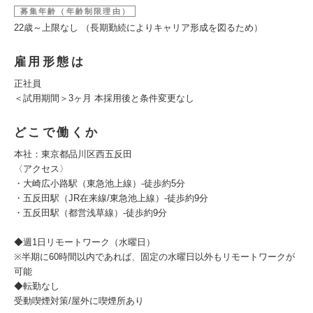
募集年齢（年齢制限理由）
22歳～上限なし （長期勤続によりキャリア形成を図るため）
雇用形態は
正社員
＜試用期間＞3ヶ月 本採用後と条件変更なし
どこで働くか
本社：東京都品川区西五反田
〈アクセス〉
・大崎広小路駅（東急池上線）-徒歩約5分
・五反田駅（JR在来線/東急池上線）-徒歩約9分
・五反田駅（都営浅草線）-徒歩約9分
◆週1日リモートワーク（水曜日）
※半期に60時間以内であれば、固定の⽔曜⽇以外もリモートワークが
可能
◆転勤なし
受動喫煙対策/屋外に喫煙所あり