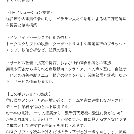
〈HRソリューション提案〉
経営層や人事責任者に対し、ベテラン人材の活用による経営課題解決
を提案と接点構築
〈インサイドセールスの仕組み作り〉
トークスクリプトの改善、ターゲットリストの選定基準のブラッシュ
アップ、数値分析など、組織の型作り
〈サービス改善・拡充の提言、および社内関係部署との連携〉
架電や商談から得られる市場動向・クライアントの声を基に、自社サ
ービスの改善や新メニュー拡充の提言を行い、関係部署と連携しなが
ら、サービス価値を最大化
【このポジションの魅力】
◎役員やメンバーとの距離が近く、チームで密に連携しながらスピー
ディーに業務を進められる環境です。
◎一本の電話、 一つの提案から、数千万円規模の受注に繋がる 与件
が生まれます。自分のリサーチと提案力が、目に見える大きなビジネ
ス成果として結実する手応えを感じられます。
◎スクリプトを読み上げるだけのテレアポとは一線を画します。顧客