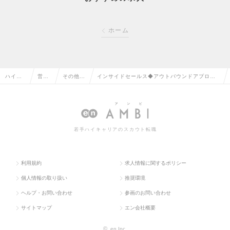
ホーム
ハイク
営業
その他、
インサイドセールス◆アウトバウンドアプローチ
ラス求
系の
営業系の
◆HRソリューション提案◆リモート/住宅手当◆
人TOP
転職
転職
転勤なしの求人情報
若手ハイキャリアのスカウト転職
利用規約
求人情報に関するポリシー
個人情報の取り扱い
推奨環境
ヘルプ・お問い合わせ
参画のお問い合わせ
サイトマップ
エン会社概要
©
en Inc.