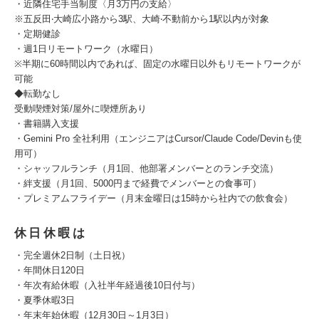
・近隣住宅⼿当制度〈⽉3万円の⽀給〉
※五反⽥‧⼤崎広⼩路から3駅、⼤崎‧不動前から1駅以内が対象
・定期健診
・週1日リモートワーク（水曜日）
※半期に60時間以内であれば、固定の⽔曜⽇以外もリモートワークが
可能
◆転勤なし
受動喫煙対策/屋外に喫煙所あり
・書籍購入支援
・Gemini Pro 全社利用（エンジニアはCursor/Claude Code/Devinも使
用可）
・シャッフルランチ（月1回、他部署メンバーとのランチ交流）
・絆支援（月1回、5000円まで経費でメンバーとの食事可）
・プレミアムフライデー（月末金曜日は15時から社内での飲食会）
休日休暇は
・完全週休2日制（土日祝）
・年間休日120日
・年次有給休暇（入社半年経過後10日付与）
・夏季休暇3⽇
・年末年始休暇（12⽉30⽇～1⽉3⽇）