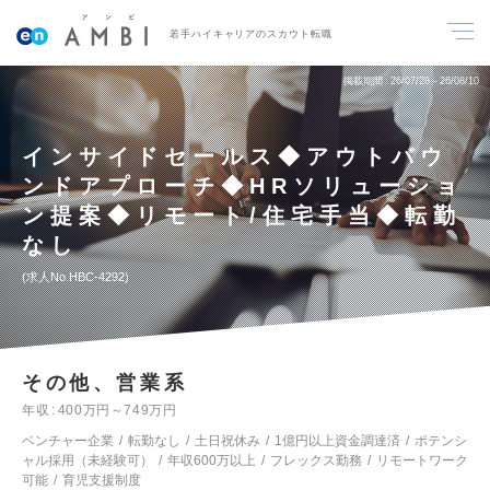
若手ハイキャリアのスカウト転職
掲載期間
26/07/28～26/08/10
インサイドセールス◆アウトバウ
ンドアプローチ◆HRソリューショ
ン提案◆リモート/住宅手当◆転勤
なし
求人No.HBC-4292
その他、営業系
年収
400万円～749万円
ベンチャー企業
転勤なし
土日祝休み
1億円以上資金調達済
ポテンシ
ャル採用（未経験可）
年収600万以上
フレックス勤務
リモートワーク
可能
育児支援制度