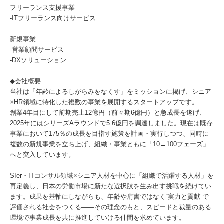
フリーランス支援事業
-ITフリーランス向けサービス
新規事業
-営業顧問サービス
-DXソリューション
◆会社概要
当社は「年齢によるしがらみをなくす」をミッションに掲げ、シニア
×HR領域に特化した複数の事業を展開するスタートアップです。
創業4年目にして前期売上12億円（前々期6億円）と急成長を遂げ、
2025年にはシリーズAラウンドで5.6億円を調達しました。現在は既存
事業において175％の成長を目指す施策を計画・実行しつつ、同時に
複数の新規事業を立ち上げ、組織・事業ともに「10→100フェーズ」
へと突入しています。
SIer・ITコンサル領域×シニア人材を中心に「組織で活躍する人材」を
再定義し、日本の労働市場に新たな選択肢を生み出す挑戦を続けてい
ます。成果を基軸にしながらも、年齢や肩書ではなく“実力と貢献”で
評価される社会をつくる――その理念のもと、スピードと裁量のある
環境で事業成長を共に推進していける仲間を求めています。