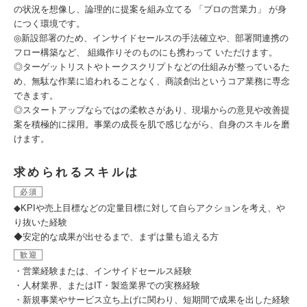
の状況を想像し、論理的に提案を組み立てる 「プロの営業力」 が身
につく環境です。
◎新設部署のため、インサイドセールスの手法確立や、部署間連携の
フロー構築など、 組織作りそのものにも携わって いただけます。
◎ターゲットリストやトークスクリプトなどの仕組みが整っているた
め、無駄な作業に追われることなく、商談創出というコア業務に専念
できます。
◎スタートアップならではの柔軟さがあり、現場からの意見や改善提
案を積極的に採用。事業の成長を肌で感じながら、自身のスキルを磨
けます。
求められるスキルは
必須
◆KPIや売上目標などの定量目標に対して自らアクションを考え、や
り抜いた経験
◆安定的な成果が出せるまで、まずは量も追える方
歓迎
・営業経験または、インサイドセールス経験
・人材業界、またはIT・製造業界での実務経験
・新規事業やサービス立ち上げに関わり、短期間で成果を出した経験