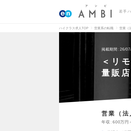
若手
ハイクラス求人TOP
営業系の転職
営業（
掲載期間
26/07
＜リ
量販
営業（法
年収
600万円