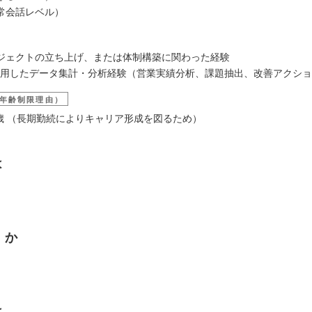
常会話レベル）
ジェクトの立ち上げ、または体制構築に関わった経験
lを活用したデータ集計・分析経験（営業実績分析、課題抽出、改善アクショ
年齢制限理由）
39歳 （長期勤続によりキャリア形成を図るため）
は
くか
は