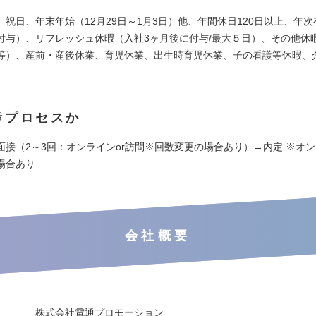
、祝日、年末年始（12月29日～1月3日）他、年間休日120日以上、年
付与）、リフレッシュ休暇（入社3ヶ月後に付与/最大５日）、その他休
等）、産前・産後休業、育児休業、出生時育児休業、子の看護等休暇、
考プロセスか
面接（2～3回：オンラインor訪問※回数変更の場合あり）→内定 ※オ
場合あり
会社概要
株式会社電通プロモーション