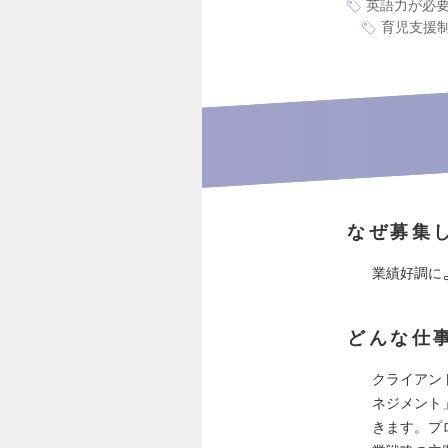
英語力が必
育児支援
なぜ募集
業績好調に
どんな仕
クライアン
ネジメント
きます。プ