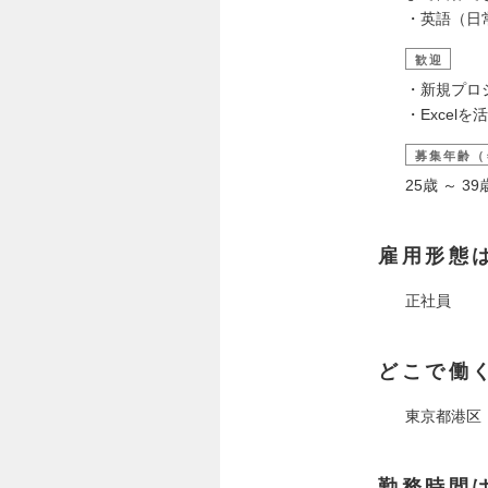
・英語（日
歓迎
・新規プロ
・Exce
募集年齢（
25歳 ～ 
雇用形態
正社員
どこで働
東京都港区
勤務時間