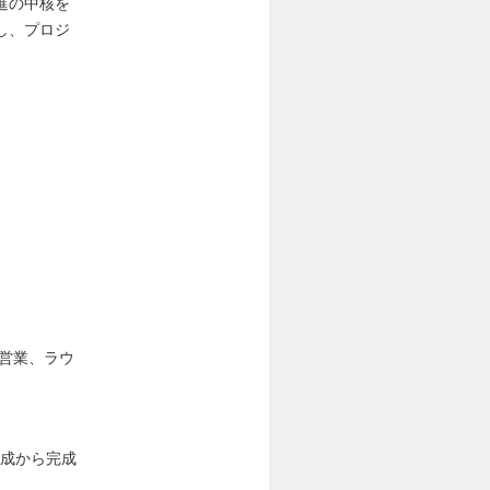
進の中核を
し、プロジ
営業、ラウ
案作成から完成