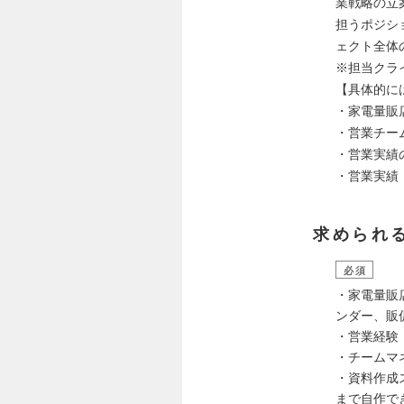
業戦略の立
担うポジシ
ェクト全体
※担当クラ
【具体的に
・家電量販
・営業チー
・営業実績
・営業実績
求められ
必須
・家電量販
ンダー、販
・営業経験
・チームマ
・資料作成ス
まで自作で