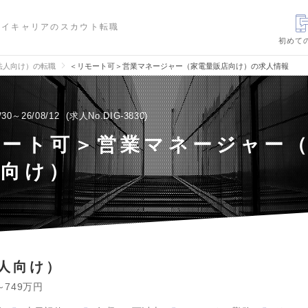
ハイキャリアのスカウト転職
初めて
法人向け）の転職
＜リモート可＞営業マネージャー（家電量販店向け）の求人情報
/30～26/08/12
求人No.DIG-3830
モート可＞営業マネージャー
店向け）
人向け）
～749万円