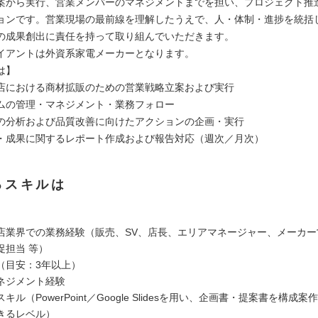
案から実行、営業メンバーのマネジメントまでを担い、プロジェクト推
ョンです。営業現場の最前線を理解したうえで、人・体制・進捗を統括
の成果創出に責任を持って取り組んでいただきます。
イアントは外資系家電メーカーとなります。
は】
店における商材拡販のための営業戦略立案および実行
ムの管理・マネジメント・業務フォロー
の分析および品質改善に向けたアクションの企画・実行
・成果に関するレポート作成および報告対応（週次／月次）
るスキルは
店業界での業務経験（販売、SV、店長、エリアマネージャー、メーカー
促担当 等）
（目安：3年以上）
ネジメント経験
キル（PowerPoint／Google Slidesを用い、企画書・提案書を構成
きるレベル）