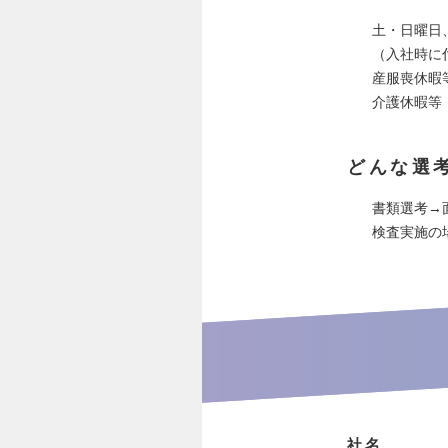
土・日曜日
（入社時に
産服喪休暇
介護休暇等
どんな選
書類選考→
検査実施の
社名