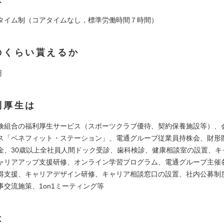
タイム制（コアタイムなし，標準労働時間７時間）
のくらい貰えるか
円
利厚生は
険組合の福利厚生サービス（スポーツクラブ優待、契約保養施設等）、
ス「ベネフィット・ステーション」、電通グループ従業員持株会、財形
金、30歳以上全社員人間ドック受診、歯科検診、健康相談室の設置、キ
ャリアアップ支援研修、オンライン学習プログラム、電通グループ主催
得支援、キャリアデザイン研修、キャリア相談窓口の設置、社内公募制
事交流施策、1on1ミーティング等
は