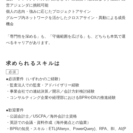
営アジェンダに挑戦可能
個人の志向・強みに応じたプロジェクトアサイン
グループ内ネットワークを活かしたクロスアサイン・異動による成長
機会
「専門性を深める」も、「守備範囲を広げる」も、どちらも本気で選
べるキャリアがあります。
求められるスキルは
必須
●必須要件（いずれかのご経験）
・監査法人での監査・アドバイザリー経験
・事業会社での連結決算／開示／会計方針検討経験
・コンサルティング企業や経理部におけるBPRやDXの推進経験
●歓迎要件
・公認会計士／USCPA／海外会計士資格
・英語での会議・資料作成（海外拠点との協業）
・BPRの知見・スキル：ETL(Alteryx、PowerQuery)、RPA、BI、AI(P