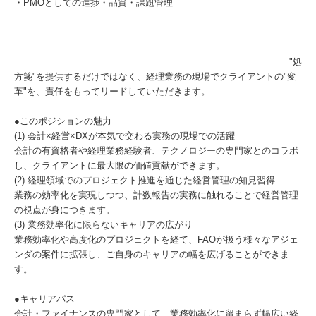
・PMOとしての進捗・品質・課題管理
"処
方箋"を提供するだけではなく、経理業務の現場でクライアントの"変
革"を、責任をもってリードしていただきます。
●このポジションの魅力
(1) 会計×経営×DXが本気で交わる実務の現場での活躍
会計の有資格者や経理業務経験者、テクノロジーの専門家とのコラボ
し、クライアントに最大限の価値貢献ができます。
(2) 経理領域でのプロジェクト推進を通じた経営管理の知見習得
業務の効率化を実現しつつ、計数報告の実務に触れることで経営管理
の視点が身につきます。
(3) 業務効率化に限らないキャリアの広がり
業務効率化や高度化のプロジェクトを経て、FAOが扱う様々なアジェ
ンダの案件に拡張し、ご自身のキャリアの幅を広げることができま
す。
●キャリアパス
会計・ファイナンスの専門家として、業務効率化に留まらず幅広い経