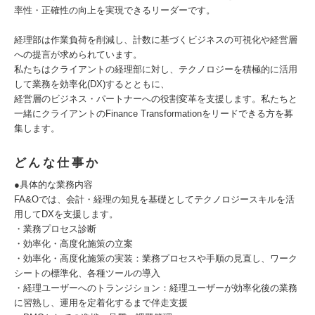
率性・正確性の向上を実現できるリーダーです。
経理部は作業負荷を削減し、計数に基づくビジネスの可視化や経営層
への提言が求められています。
私たちはクライアントの経理部に対し、テクノロジーを積極的に活用
して業務を効率化(DX)するとともに、
経営層のビジネス・パートナーへの役割変革を支援します。私たちと
一緒にクライアントのFinance Transformationをリードできる方を募
集します。
どんな仕事か
●具体的な業務内容
FA&Oでは、会計・経理の知見を基礎としてテクノロジースキルを活
用してDXを支援します。
・業務プロセス診断
・効率化・高度化施策の立案
・効率化・高度化施策の実装：業務プロセスや手順の見直し、ワーク
シートの標準化、各種ツールの導入
・経理ユーザーへのトランジション：経理ユーザーが効率化後の業務
に習熟し、運用を定着化するまで伴走支援