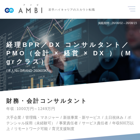
若手ハイキャリアのスカウト転職
掲載期間
26/08/02～26/08/15
経理BPR／DX コンサルタント／
PMO（会計 × 経営 × DX ）（M
grクラス）
求人No.GRAND-260603KN
財務・会計コンサルタント
年収
1000万円～1249万円
大手企業
管理職・マネジャー
新規事業・新サービス
土日祝休み
ポ
テンシャル採用（未経験可）
事業責任者
サービス責任者
年収600万以
上
リモートワーク可能
育児支援制度