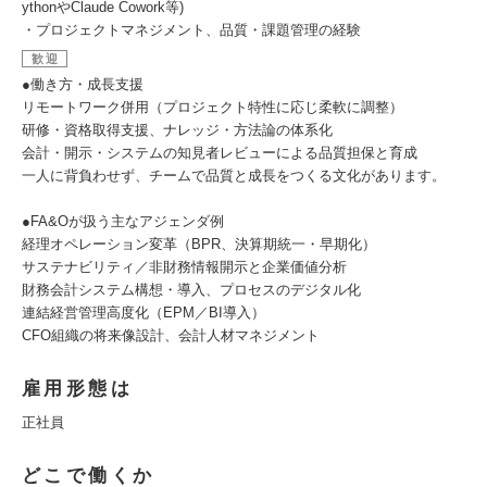
ythonやClaude Cowork等)
・プロジェクトマネジメント、品質・課題管理の経験
歓迎
●働き方・成長支援
リモートワーク併用（プロジェクト特性に応じ柔軟に調整）
研修・資格取得支援、ナレッジ・方法論の体系化
会計・開示・システムの知見者レビューによる品質担保と育成
一人に背負わせず、チームで品質と成長をつくる文化があります。
●FA&Oが扱う主なアジェンダ例
経理オペレーション変革（BPR、決算期統一・早期化）
サステナビリティ／非財務情報開示と企業価値分析
財務会計システム構想・導入、プロセスのデジタル化
連結経営管理高度化（EPM／BI導入）
CFO組織の将来像設計、会計人材マネジメント
雇用形態は
正社員
どこで働くか