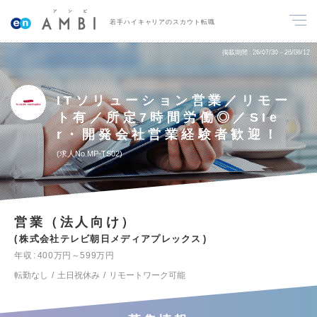
若手ハイキャリアのスカウト転職
掲載期間
26/07/30～26/08/12
ITソリューション営業／リモー
ト有／所定7時間労働◎／SIe
r・開発会社営業経験者歓迎！
求人No.MP-TS02
営業（法人向け）
株式会社テレビ朝日メディアプレックス
年収
400万円～599万円
転勤なし
土日祝休み
リモートワーク可能