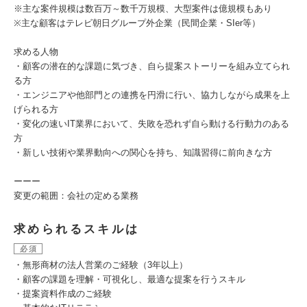
※主な案件規模は数百万～数千万規模、大型案件は億規模もあり
※主な顧客はテレビ朝日グループ外企業（民間企業・SIer等）
求める人物
・顧客の潜在的な課題に気づき、自ら提案ストーリーを組み立てられ
る方
・エンジニアや他部門との連携を円滑に行い、協力しながら成果を上
げられる方
・変化の速いIT業界において、失敗を恐れず自ら動ける行動力のある
方
・新しい技術や業界動向への関心を持ち、知識習得に前向きな方
ーーー
変更の範囲：会社の定める業務
求められるスキルは
必須
・無形商材の法人営業のご経験（3年以上）
・顧客の課題を理解・可視化し、最適な提案を行うスキル
・提案資料作成のご経験