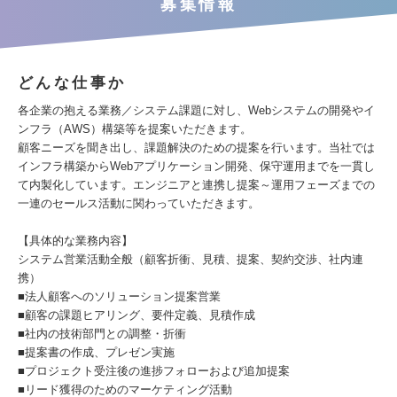
募集情報
どんな仕事か
各企業の抱える業務／システム課題に対し、Webシステムの開発やイ
ンフラ（AWS）構築等を提案いただきます。
顧客ニーズを聞き出し、課題解決のための提案を行います。当社では
インフラ構築からWebアプリケーション開発、保守運用までを一貫し
て内製化しています。エンジニアと連携し提案～運用フェーズまでの
一連のセールス活動に関わっていただきます。
【具体的な業務内容】
システム営業活動全般（顧客折衝、見積、提案、契約交渉、社内連
携）
■法人顧客へのソリューション提案営業
■顧客の課題ヒアリング、要件定義、見積作成
■社内の技術部門との調整・折衝
■提案書の作成、プレゼン実施
■プロジェクト受注後の進捗フォローおよび追加提案
■リード獲得のためのマーケティング活動