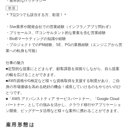
・基本的なITリテラシー
歓迎
＊下記1つでも該当する方、歓迎！＊
・SIer業界や開発会社での営業経験（インフラ／アプリ問わず）
・プリセールス、ITコンサルタント的な要素を含む営業経験
・BtoBマーケティングの知識や経験
・プロジェクトでのPM経験、SE、PGの業務経験（エンジニアから営
業への転身も可能）
仕事の魅力
■定型的な提案にとどまらず、顧客課題を深掘りしながら、自ら提案
の幅を広げることができます。
■AWS資格やG検定など様々な資格取得を支援する制度があり、ご自
身の市場価値を高める絶好の機会！成長していけるのもやりがいのひ
とつです。
■「AWS アドバンストティア サービスパートナー」「Google Cloud
パートナー」としての強みを活かし、クラウド移行やアプリケーショ
ン開発、ビッグデータ活用など様々な案件に携わることができます。
雇用形態は