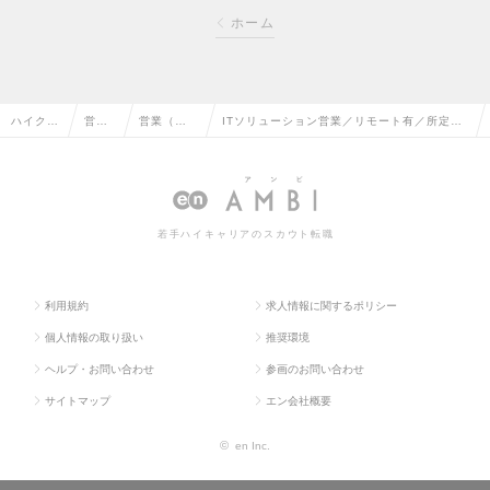
ホーム
ハイクラ
営業
営業（法
ITソリューション営業／リモート有／所定7
ス求人T
系の
人向け）
時間労働◎／SIer・開発会社営業経験者歓
OP
転職
の転職
迎！の求人情報
若手ハイキャリアのスカウト転職
利用規約
求人情報に関するポリシー
個人情報の取り扱い
推奨環境
ヘルプ・お問い合わせ
参画のお問い合わせ
サイトマップ
エン会社概要
©
en Inc.