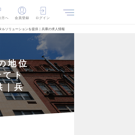
の方へ
会員登録
ログイン
ータルソリューションを提供｜兵庫の求人情報
1の地位
せてト
供｜兵