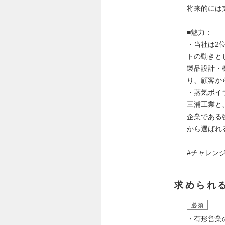
将来的には
■魅力：
・当社は2
トの動きと
製品設計・
り、顧客か
・蒸気ボイ
三浦工業と
企業である
から選ばれ
#チャレン
求められ
必須
・有形営業