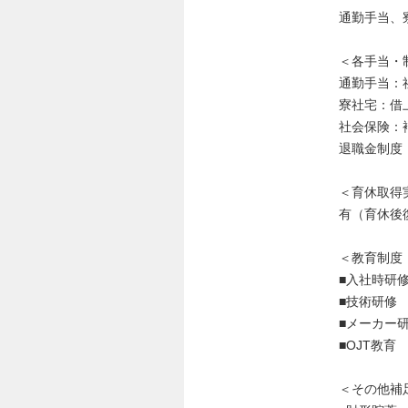
通勤手当、
＜各手当・
通勤手当：
寮社宅：借
社会保険：
退職金制度
＜育休取得
有（育休後復
＜教育制度
■入社時研
■技術研修
■メーカー
■OJT教育
＜その他補