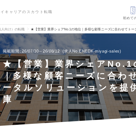
ハイキャリアのスカウト転職
初めて
法人向け）の転職
★【営業】業界シェアNo.1の地位｜多様な顧客ニーズに合わせてト
掲載期間
26/07/30～26/08/12
求人No.ENEDK-miyagi-sales
★【営業】業界シェアNo.
｜多様な顧客ニーズに合わ
ータルソリューションを提
庫