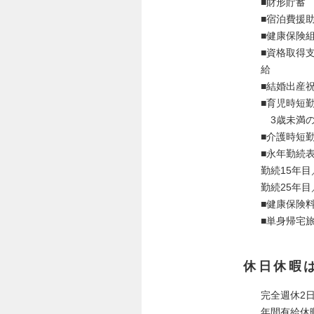
■財形貯蓄
■宿泊費援
■健康保険
■資格取得
給
■結婚出産
■育児時短
3歳未満の
■介護時短
■永年勤続
勤続15年目
勤続25年目
■健康保険
■単身帰宅
休日休暇
完全週休2
年間有給休