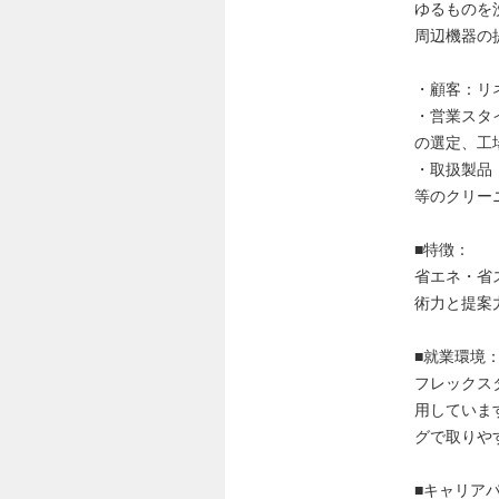
ゆるものを
周辺機器の
・顧客：リ
・営業スタ
の選定、工
・取扱製品
等のクリー
■特徴：
省エネ・省
術力と提案
■就業環境
フレックス
用していま
グで取りや
■キャリア