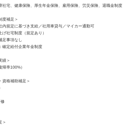
寮社宅、健康保険、厚生年金保険、雇用保険、労災保険、退職金制度
制度補足＞
社内規定に基づき支給／社用車貸与／マイカー通勤可
上げ社宅制度（規定あり）
補足事項なし
：確定給付企業年金制度
実績＞
帰率100%）
・資格補助補足＞
修
研修
足＞