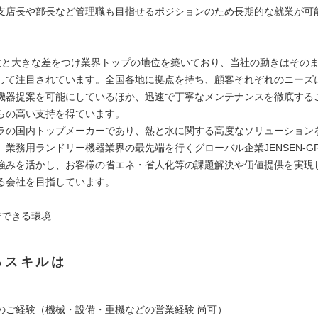
支店長や部長など管理職も目指せるポジションのため長期的な就業が可
位と大きな差をつけ業界トップの地位を築いており、当社の動きはその
して注目されています。全国各地に拠点を持ち、顧客それぞれのニーズ
機器提案を可能にしているほか、迅速で丁寧なメンテナンスを徹底する
らの高い支持を得ています。
ラの国内トップメーカーであり、熱と水に関する高度なソリューション
、業務用ランドリー機器業界の最先端を行くグローバル企業JENSEN-GR
強みを活かし、お客様の省エネ・省人化等の課題解決や価値提供を実現
る会社を目指しています。
ジできる環境
るスキルは
のご経験（機械・設備・重機などの営業経験 尚可）