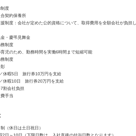
助制度
組合契約保養所
支援制度：会社が定めた公的資格について、取得費用を全額会社が負担
祝金・慶弔見舞金
勤務制度
育児のため、勤務時間を実働6時間まで短縮可能
勤務制度
表彰
／休暇5日 旅行券10万円を支給
／休暇10日 旅行券20万円を支給
料7割会社負担
旅費手当
は
日制（休日は土日祝日）
暇2日～10日（下限日数は、入社直後の付与日数となります）