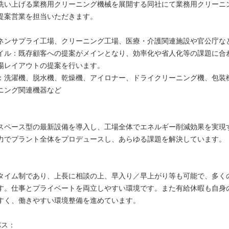
洗い上げる業務用クリーニング機械を展開する同社にて業務用クリーニ
提案営業を担当いただきます。
ネンサプライ工場、クリーニング工場、医療・介護関連施設や官公庁な
イル：既存顧客への提案がメインとなり、効率化や省人化等の課題に合
場レイアウトの提案を行います。
：洗濯機、脱水機、乾燥機、アイロナー、ドライクリーニング機、包装
ニング関連機器など
スペース型の最新設備を導入し、工場全体でエネルギー削減効果を実現
力でプラント全体をプロデュースし、あらゆる課題を解決しています。
：
タイム制であり、上長に相談の上、早入り／早上がり等も可能で、多く
す。仕事とプライベートを両立しやすい環境です。また有給休暇も自身
すく、働きやすい環境整備を進めています。
パス：