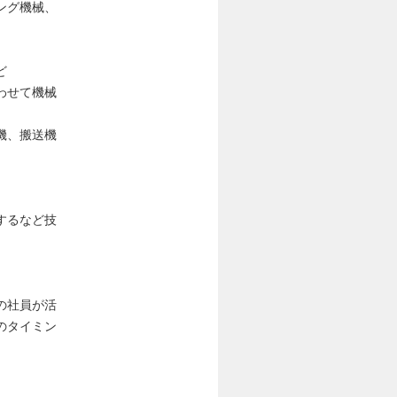
ング機械、
ど
わせて機械
機、搬送機
するなど技
の社員が活
のタイミン