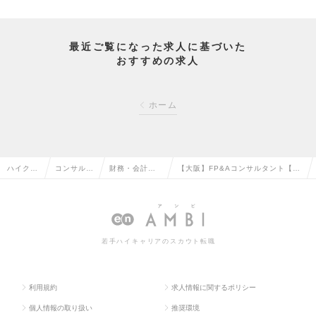
最近ご覧になった求人に基づいた
おすすめの求人
ホーム
ハイクラ
コンサルタ
財務・会計コ
【大阪】FP&Aコンサルタント【業
ス求人T
ント系の転
ンサルタント
界未経験歓迎】（Mgrクラス）の求
OP
職
の転職
人情報
若手ハイキャリアのスカウト転職
利用規約
求人情報に関するポリシー
個人情報の取り扱い
推奨環境