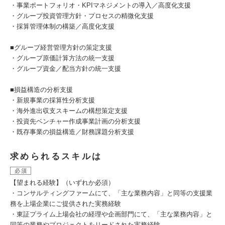
・事業ポートフォリオ・KPIマネジメントの導入／高度化支援
・グループ投資管理方針・プロセスの精微化支援
・採算管理体制の構築／高度化支援
■グループ経営管理方針の策定支援
・グループ原価計算方法の統一支援
・グループ資金／配当方針の統一支援
■損益構造の分析支援
・新規事業の採算性分析支援
・海外進出収支スキームの構想策定支援
・投資先ベンチャー作成事業計画の分析支援
・既存事業の損益構造／財務課題分析支援
求められるスキルは
必須
【望まれる経験】（いずれか必須）
・コンサルティングファームにて、「主な業務内容」と同等の支援業
務を上場企業にご提供された実務経験
・東証プライム上場会社の経理や企画部門にて、「主な業務内容」と
同等の業務やプロジェクトをリードされた実務経験