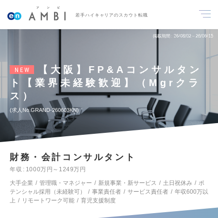
若手ハイキャリアのスカウト転職
掲載期間
26/08/02～26/08/15
【大阪】FP&Aコンサルタン
NEW
ト【業界未経験歓迎】（Mgrクラ
ス）
求人No.GRAND-260603KN
財務・会計コンサルタント
年収
1000万円～1249万円
大手企業
管理職・マネジャー
新規事業・新サービス
土日祝休み
ポ
テンシャル採用（未経験可）
事業責任者
サービス責任者
年収600万以
上
リモートワーク可能
育児支援制度