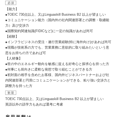
必須
【能力】
●TOEIC 730点以上、又はLinguaskill Business B2 以上が望ましい
●コミュニケーション能力（国内外の社内関連部署との調整・取纏能
力）及び交渉力
●国際契約関連知識(FIDICなど)に一定の知識があれば尚可
【経験】
●インフラビジネスの受注・遂行営業経験(特に海外向け)があれば尚可
●現職が技術系の方でも、営業業務に意欲的に取り組みたいという意
思をお持ちの方であれば可
【人材像】
●世の中のエネルギー動向を敏感に捉える好奇心と探求心を持った方
●何事にも前向きに柔軟な発想で取り組むことができる方
●初対面の相手を含めたお客様、国内外ビジネスパートナーおよび社
内関連部署と円滑にコミュニケーションができる、粘り強い交渉力と
調整力を持った方
歓迎
TOEIC 730点以上、又はLinguaskill Business B2 以上が望ましい
英語以外の語学力もあれば選考に考慮