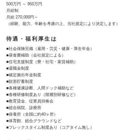
500万円 ～ 950万円
月給制
月給 270,000円～
（経験、能力、年齢を考慮の上、当社規定により決定します）
待遇・福利厚生は
■社会保険完備（雇用・労災・健康・厚生年金）
■昼食費補助（会社規定による）
■住宅支援制度（寮・社宅・家賃補助）
■退職金制度
■確定拠出年金制度
■財形貯蓄制度
■各種健康診断、人間ドック補助など
■各種研修制度あり（階層別研修など）
■教育貸金、従業員持株会
■総合病院、診療所
■保養所（全国に約40ヶ所）
■体育館、総合グラウンドなど
■フレックスタイム制度あり（コアタイム無し）