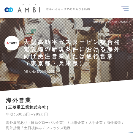
若手ハイキャリアのスカウト転職
掲載期間
26/07/30～26/08/12
大型高効率ガスタービン複合発
電設備の新規案件における海外
向け受注営業または遂行営業
（東京都・兵庫県）
求人No.EAKVM-006
海外営業
三菱重工業株式会社
年収
500万円～999万円
海外展開あり（日系グローバル企業）
上場企業
大手企業
海外出張
海外折衝
土日祝休み
フレックス勤務