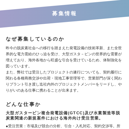
募集情報
なぜ募集しているのか
昨今の脱炭素社会への移行を踏まえた発電設備の技術革新、また全世
界的な電力需給のひっ迫を受け、大型ガスタ－ビンの世界的な需要が
増えており、海外各地から旺盛な引合を受けているため、体制強化を
図っています。
また、弊社では受注したプロジェクトの遂行についても、契約履行に
関わる各種商務交渉や出荷・現地工事管理等で、営業部門が深く関わ
りプラント引き渡し迄社内外のプロジェクトメンバーをリードし、や
りがいのある仕事に携わることが出来ます。
どんな仕事か
大型ガスタービン複合発電設備(GTCC)及び水素製造等脱
炭素関連の新規案件における海外向け受注営業。
●受注営業：市場及び競合の分析、引合・入札対応、契約交渉等。所