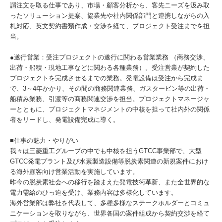
謂注文を取る仕事であり、市場・顧客分析から、客先ニーズを汲み取
ったソリューション提案、協業先や社内関係部門と連携しながらの入
札対応、英文契約書類作成・交渉を経て、プロジェクト受注までを担
当。
●遂行営業：受注プロジェクトの遂行に関わる営業業務 （商務交渉、
出荷・船積・現地工事などに関わる各種業務）。受注営業が契約した
プロジェクトを完成させるまでの業務。発電設備は受注から完成ま
で、3～4年かかり、その間の商務関連業務、ガスタービン等の出荷・
船積み業務、引渡等の商務関連交渉を担当。プロジェクトマネージャ
ーとともに、プロジェクトマネジメントの中核を担って社内外の関係
者をリードし、発電設備完成に導く。
■仕事の魅力・やりがい
我々は三菱重工グループの中でも中核を担うGTCC事業部で、大型
GTCC発電プラント及び水素製造設備等脱炭素関連の新規案件におけ
る海外顧客向け営業活動を実施しています。
昨今の脱炭素社会への移行を踏まえた発電技術革新、また全世界的な
電力需給のひっ迫を受け、業務内容は多様化しています。
海外営業部は弊社を代表して、多種多様なステークホルダーとコミュ
ニケーションを取りながら、世界各国の案件組成から契約交渉を経て