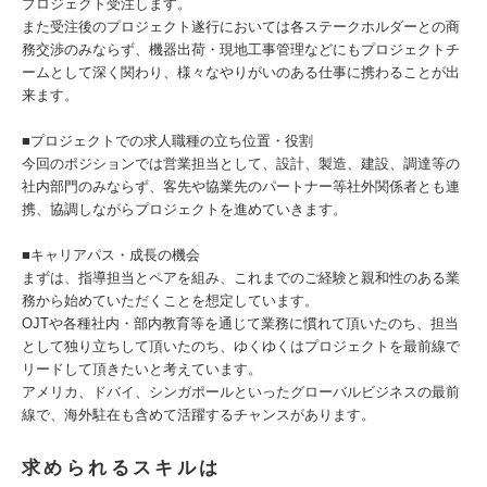
プロジェクト受注します。
また受注後のプロジェクト遂行においては各ステークホルダーとの商
務交渉のみならず、機器出荷・現地工事管理などにもプロジェクトチ
ームとして深く関わり、様々なやりがいのある仕事に携わることが出
来ます。
■プロジェクトでの求人職種の立ち位置・役割
今回のポジションでは営業担当として、設計、製造、建設、調達等の
社内部門のみならず、客先や協業先のパートナー等社外関係者とも連
携、協調しながらプロジェクトを進めていきます。
■キャリアパス・成長の機会
まずは、指導担当とペアを組み、これまでのご経験と親和性のある業
務から始めていただくことを想定しています。
OJTや各種社内・部内教育等を通じて業務に慣れて頂いたのち、担当
として独り立ちして頂いたのち、ゆくゆくはプロジェクトを最前線で
リードして頂きたいと考えています。
アメリカ、ドバイ、シンガポールといったグローバルビジネスの最前
線で、海外駐在も含めて活躍するチャンスがあります。
求められるスキルは