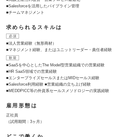
■Salesforceを活用したパイプライン管理
■チームマネジメント
求められるスキルは
必須
■法人営業経験（無形商材）
■マネジメント経験、またはユニットリーダー・責任者経験
歓迎
■SaaSを中心としたThe Model型営業組織での営業経験
■HR SaaS領域での営業経験
■エンタープライズセールスまたはMIDセールス経験
■Salesforce利用経験 ■営業組織の立ち上げ経験
■MEDDPICC等の外資系セールスメソドロジーの実践経験
雇用形態は
正社員
（試用期間：3ヶ月）
どこで働くか