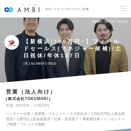
若手ハイキャリアのスカウト転職
掲載期間
26/07/31～26/08/13
【新横浜/780万円~】フィール
ドセールス(マネジャー候補)/土
日祝休/年休127日
求人No.MBSFZ-0003
営業（法人向け）
株式会社TOKUMORI
年収
700万円～1799万円
ベンチャー企業
管理職・マネジャー
土日祝休み
3,000万円以上資金調
達済
1億円以上資金調達済
社長・役員直下
事業責任者
インセンティ
ブ制度
フレックス勤務