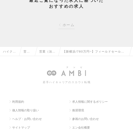
最近ご覧になった求人に基づいた
おすすめの求人
ホーム
ハイクラ
営業
営業（法人
【新横浜/780万円~】フィールドセールス
ス求人T
系の
向け）の転
(マネジャー候補)/土日祝休/年休127日の求
OP
転職
職
人情報
若手ハイキャリアのスカウト転職
利用規約
求人情報に関するポリシー
個人情報の取り扱い
推奨環境
ヘルプ・お問い合わせ
参画のお問い合わせ
サイトマップ
エン会社概要