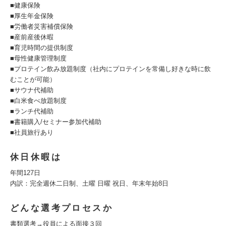
■健康保険
■厚生年金保険
■労働者災害補償保険
■産前産後休暇
■育児時間の提供制度
■母性健康管理制度
■プロテイン飲み放題制度（社内にプロテインを常備し好きな時に飲
むことが可能）
■サウナ代補助
■白米食べ放題制度
■ランチ代補助
■書籍購入/セミナー参加代補助
■社員旅行あり
休日休暇は
年間127日
内訳：完全週休二日制、土曜 日曜 祝日、年末年始8日
どんな選考プロセスか
書類選考→役員による面接３回