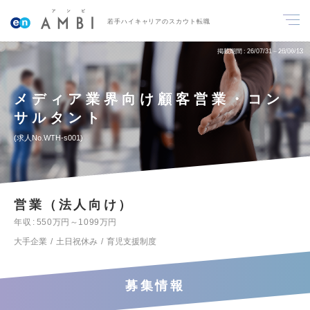
若手ハイキャリアのスカウト転職
掲載期間
26/07/31～26/08/13
メディア業界向け顧客営業・コン
サルタント
求人No.WTH-s001
営業（法人向け）
年収
550万円～1099万円
大手企業
土日祝休み
育児支援制度
募集情報