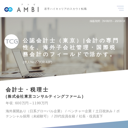
若手ハイキャリアのスカウト転職
掲載期間
26/08/05～26/08/18
公認会計士（東京）|会計の専門
性を、海外子会社管理・国際税
務会計のフィールドで活かす。
求人No.ZZICR-4JP
会計士・税理士
株式会社東京コンサルティングファーム
年収
600万円～1199万円
海外展開あり（日系グローバル企業）
ベンチャー企業
土日祝休み
ポ
テンシャル採用（未経験可）
20代役員在籍
社長・役員直下