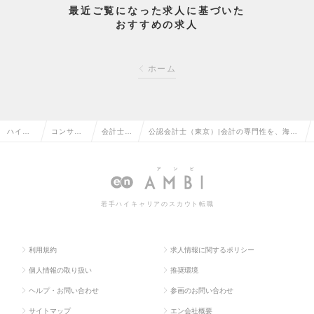
最近ご覧になった求人に基づいた
おすすめの求人
ホーム
ハイク
コンサル
会計士・
公認会計士（東京）|会計の専門性を、海外
ラス求
タント系
税理士の
子会社管理・国際税務会計のフィールドで
人TOP
の転職
転職
活かす。の求人情報
若手ハイキャリアのスカウト転職
利用規約
求人情報に関するポリシー
個人情報の取り扱い
推奨環境
ヘルプ・お問い合わせ
参画のお問い合わせ
サイトマップ
エン会社概要