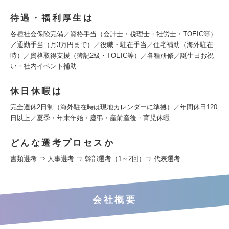
待遇・福利厚生は
各種社会保険完備／資格手当（会計士・税理士・社労士・TOEIC等）
／通勤手当（月3万円まで）／役職・駐在手当／住宅補助（海外駐在
時）／資格取得支援（簿記2級・TOEIC等）／各種研修／誕生日お祝
い・社内イベント補助
休日休暇は
完全週休2日制（海外駐在時は現地カレンダーに準拠）／年間休日120
日以上／夏季・年末年始・慶弔・産前産後・育児休暇
どんな選考プロセスか
書類選考 ⇒ 人事選考 ⇒ 幹部選考（1～2回）⇒ 代表選考
会社概要