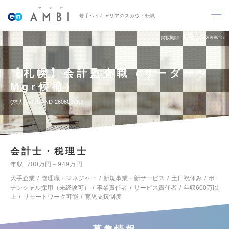
若手ハイキャリアのスカウト転職
掲載期間
26/08/02～26/08/15
【札幌】会計監査職（リーダー～
Mgr候補）
求人No.GRAND-260605KN
会計士・税理士
年収
700万円～949万円
大手企業
管理職・マネジャー
新規事業・新サービス
土日祝休み
ポ
テンシャル採用（未経験可）
事業責任者
サービス責任者
年収600万以
上
リモートワーク可能
育児支援制度