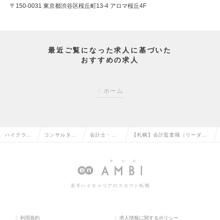
〒150-0031 東京都渋谷区桜丘町13-4 アロマ桜丘4F
最近ご覧になった求人に基づいた
おすすめの求人
ホーム
ハイクラス
コンサルタン
会計士・税
【札幌】会計監査職（リーダー
求人TOP
ト系の転職
理士の転職
～Mgr候補）の求人情報
若手ハイキャリアのスカウト転職
利用規約
求人情報に関するポリシー