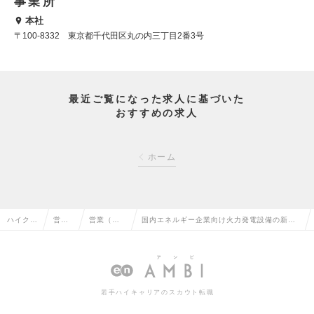
事業所
本社
〒100-8332 東京都千代田区丸の内三丁目2番3号
最近ご覧になった求人に基づいた
おすすめの求人
ホーム
ハイクラ
営業
営業（法
国内エネルギー企業向け火力発電設備の新
ス求人T
系の
人向け）
設・アフターサービス提案・営業業務（東京
OP
転職
の転職
都）の求人情報
若手ハイキャリアのスカウト転職