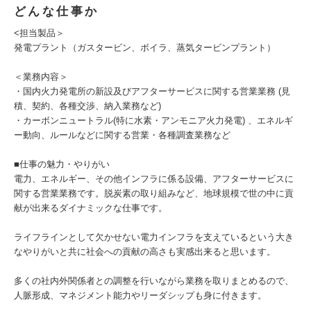
どんな仕事か
<担当製品＞
発電プラント（ガスタービン、ボイラ、蒸気タービンプラント）
＜業務内容＞
・国内火力発電所の新設及びアフターサービスに関する営業業務 (見
積、契約、各種交渉、納入業務など)
・カーボンニュートラル(特に水素・アンモニア火力発電) 、エネルギ
ー動向、ルールなどに関する営業・各種調査業務など
■仕事の魅力・やりがい
電力、エネルギー、その他インフラに係る設備、アフターサービスに
関する営業業務です。脱炭素の取り組みなど、地球規模で世の中に貢
献が出来るダイナミックな仕事です。
ライフラインとして欠かせない電力インフラを支えているという大き
なやりがいと共に社会への貢献の高さも実感出来ると思います。
多くの社内外関係者との調整を行いながら業務を取りまとめるので、
人脈形成、マネジメント能力やリーダシップも身に付きます。