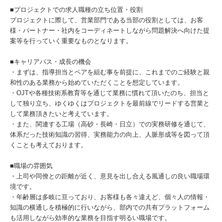
■プロジェクトでの求人職種の立ち位置・役割
プロジェクトに際して、営業部門である当部の役割としては、お客
様・パートナー・社内をコーディネートしながら問題解決へ向けた提
案等を行っていく重要なものとなります。
■キャリアパス・成長の機会
・まずは、指導担当とペアを組む事を前提に、これまでのご経験と親
和性のある業務から始めていただくことを想定しています。
・OJTや各種技術系教育等を通じて業務に慣れて頂いたのち、担当と
して独り立ち、ゆくゆくはプロジェクトを最前線でリードする営業と
して業務頂きたいと考えています。
・また、関連する工場（高砂・長崎・日立）での実務研修を通じて、
体系だった技術知識の習得、実務能力の向上、人脈形成等を図って頂
くことも考えております。
■職場の雰囲気
・上司や同僚との距離が近く、意見を出し合える風通しの良い職場環
境です。
・年齢層は多岐に亘っており、お客様も各々違えど、個々人の情報・
知識の横通しを積極的に行いながら、部内での共有プラットフォーム
も活用しながら効率的な業務を目指す明るい職場です。