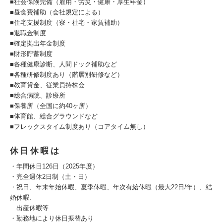
■社会保険完備（雇用・労災・健康・厚生年金）
■昼食費補助（会社規定による）
■住宅支援制度（寮・社宅・家賃補助）
■退職金制度
■確定拠出年金制度
■財形貯蓄制度
■各種健康診断、人間ドック補助など
■各種研修制度あり（階層別研修など）
■教育貸金、従業員持株会
■総合病院、診療所
■保養所（全国に約40ヶ所）
■体育館、総合グラウンドなど
■フレックスタイム制度あり（コアタイム無し）
休日休暇は
・年間休日126日（2025年度）
・完全週休2日制（土・日）
・祝日、年末年始休暇、夏季休暇、年次有給休暇（最大22日/年）、結
婚休暇、
出産休暇等
・勤務地により休日振替あり