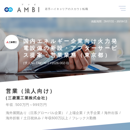
若手ハイキャリアのスカウト転職
掲載期間
26/07/31～26/08/13
国内エネルギー企業向け火力発
電設備の新設・アフターサービ
ス提案・営業業務（東京都）
求人No.EAKVM-FY2026-002-0
営業（法人向け）
三菱重工業株式会社
年収
500万円～999万円
海外展開あり（日系グローバル企業）
上場企業
大手企業
海外出張
海外折衝
土日祝休み
年収600万以上
フレックス勤務