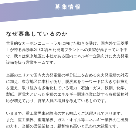
募集情報
なぜ募集しているのか
世界的なカーボンニュートラルに向けた動きを受け、国内外で三菱重
工が誇る高効率GTCC含めた発電プラントへの要望が高まっている中
で、我々は東京地区に本社がある国内エネルギー企業向けに火力発電
設備を扱う営業チームです。
当部のエリアで国内火力発電量の半分以上を占める火力発電所の対応
に加え、東京地区に本社があり、脱炭素をキーワードに大きな転換期
を迎え、取り組みも多角化している電力、石油・ガス、鉄鋼、化学、
製紙、新電力といった多種のエネルギー関連企業に対する各種業務対
応が増えており、営業人員の増員を考えているものです。
いままで、重工業界未経験者の方も幅広くご活躍されております。
また、重工業界、重電業界、ガス・オイル等エネルギー業界のご出身
の方も、当部の営業業務は、親和性も高いと思われ大歓迎です。